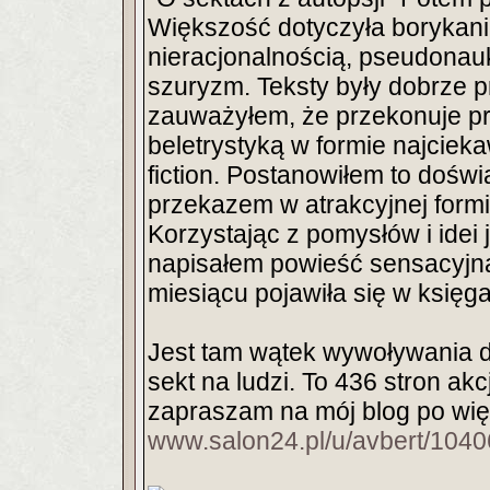
Większość dotyczyła borykani
nieracjonalnością, pseudonauk
szuryzm. Teksty były dobrze pr
zauważyłem, że przekonuje p
beletrystyką w formie najcieka
fiction. Postanowiłem to dośw
przekazem w atrakcyjnej formi
Korzystając z pomysłów i idei
napisałem powieść sensacyjn
miesiącu pojawiła się w księg
Jest tam wątek wywoływania 
sekt na ludzi. To 436 stron akc
zapraszam na mój blog po więc
www.salon24.pl/u/avbert/104