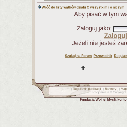
Wróć do listy wątków działu O wszystkim i o niczym
Aby pisać w tym wą
Zaloguj jako
:
Zaloguj
Jeżeli nie jesteś za
Szukaj na Forum
Przewodnik
Regulam
Regulamin publikacji
Bannery
Mapa
[
] [
] [
Racjonalista
Copyright
©
Fundacja Wolnej Myśli, kont