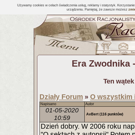
Używamy cookies w celach świadczenia usług, reklamy i statystyk. Korzystani
urządzeniu. Pamiętaj, że zawsze możesz
zmie
Era Zwodnika -
Ten wątek
Działy Forum
O wszystkim 
»
Napisano
Autor
01-05-2020
AvBert
(116 punktów)
10:59
Dzień dobry. W 2006 roku napi
"O sektach z autopsji" Potem