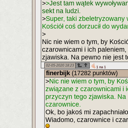
>
>
Jest tam wątek wywoływa
sekt na ludzi.
>
Super, taki zbeletryzowany 
Kościół coś dorzucił do wyda
>
Nic nie wiem o tym, by Kości
czarownicami i ich paleniem, 
zjawiska. Na pewno nie jest 
02-05-2020 18:23
1 na 1
finerbijk
(17282 punktów)
>
Nic nie wiem o tym, by Koś
związane z czarownicami i ic
przyczyn tego zjawiska. Na 
czarownice.
Ok, bo jakoś mi zapachniało
Wiadomo, czarownice i cza