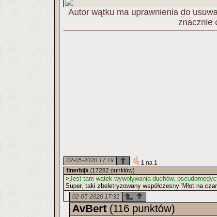
Autor wątku ma uprawnienia do usuwan
znacznie 
02-05-2020 17:19
1 na 1
finerbijk
(17282 punktów)
>
Jest tam wątek wywoływania duchów, pseudomedycyn
Super, taki zbeletryzowany współczesny 'Młot na czar
02-05-2020 17:31
AvBert
(116 punktów)