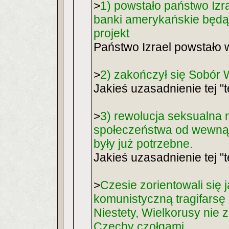
>
1) powstało państwo Izr
banki amerykańskie będą 
projekt
Państwo Izrael powstało 
>
2) zakończył się Sobór W
Jakieś uzasadnienie tej "t
>
3) rewolucja seksualna 
społeczeństwa od wewnątr
były już potrzebne.
Jakieś uzasadnienie tej "t
>
Czesie zorientowali się 
komunistyczną tragifarsę 
Niestety, Wielkorusy nie za
Czechy czołgami.