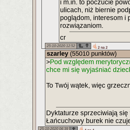
i m.in. to poczucie pow
ulicach, niż biernie p
poglądom, interesom i
rozwiązaniom.
cr
25-10-2020 12:52
2 na 2
szarley
(55010 punktów)
>
Pod względem merytoryczn
chce mi się wyjaśniać dzieck
To Twój wątek, więc grzec
Dyktaturze sprzeciwiają się
Łańcuchowy burek nie czuje
25-10-2020 06:39