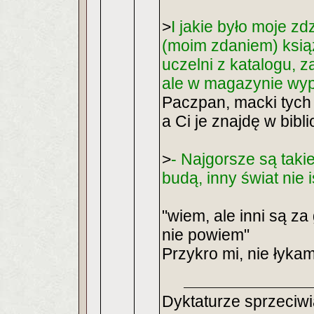
>
I jakie było moje z
(moim zdaniem) ksią
uczelni z katalogu, 
ale w magazynie wyp
Paczpan, macki tych i
a Ci je znajdę w bibli
>
- Najgorsze są takie
budą, inny świat nie i
"wiem, ale inni są za
nie powiem"
Przykro mi, nie łyka
Dyktaturze sprzeciwi