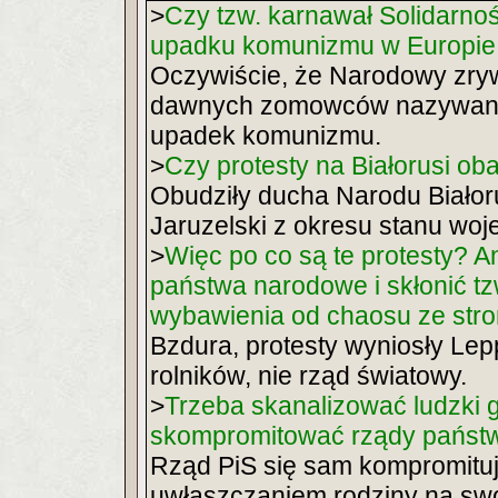
>
Czy tzw. karnawał Solidarnośc
upadku komunizmu w Europie w
Oczywiście, że Narodowy zryw
dawnych zomowców nazywany
upadek komunizmu.
>
Czy protesty na Białorusi ob
Obudziły ducha Narodu Białoru
Jaruzelski z okresu stanu wo
>
Więc po co są te protesty? 
państwa narodowe i skłonić tz
wybawienia od chaosu ze stro
Bzdura, protesty wyniosły Lep
rolników, nie rząd światowy.
>
Trzeba skanalizować ludzki 
skompromitować rządy państ
Rząd PiS się sam kompromituj
uwłaszczaniem rodziny na sw