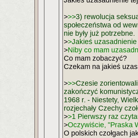
Jakieś uzasadnienie tej 
>
>
>
3) rewolucja seksu
społeczeństwa od wewn
nie były już potrzebne.
>
>
Jakieś uzasadnienie t
>
Niby co mam uzasadni
Co mam zobaczyć?
Czekam na jakieś uzasad
>
>
>
Czesie zorientowali 
zakończyć komunistycz
1968 r. - Niestety, Wielk
rozjechały Czechy czoł
>
>
1 Pierwszy raz czyta
>
Oczywiście, "Praska W
O polskich czołgach j