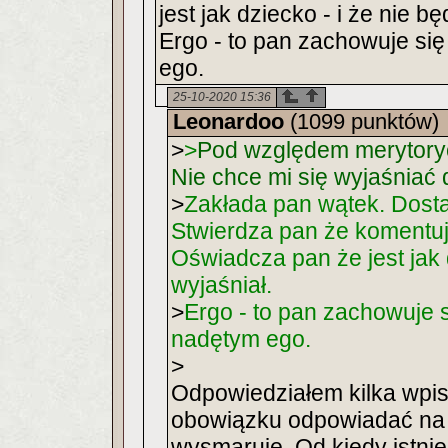
jest jak dziecko - i że nie b
Ergo - to pan zachowuje si
ego.
25-10-2020 15:36
Leonardoo
(1099 punktów)
>
>
Pod względem merytoryc
Nie chce mi się wyjaśniać 
>
Zakłada pan wątek. Dost
Stwierdza pan że komentuj
Oświadcza pan że jest jak d
wyjaśniał.
>
Ergo - to pan zachowuje 
nadętym ego.
>
Odpowiedziałem kilka wpi
obowiązku odpowiadać na 
wysmaruje. Od kiedy istniej