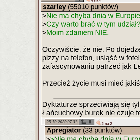
4 na 4
szarley
(55010 punktów)
>
Nie ma chyba dnia w Europie,
>
Czy warto brać w tym udział
>
Moim zdaniem NIE.
Oczywiście, że nie. Po dojedz
pizzy na telefon, usiąść w fot
zafascynowaniu patrzeć jak L
Przecież życie musi mieć jaki
Dyktaturze sprzeciwiają się ty
Łańcuchowy burek nie czuje te
25-10-2020 07:31
2 na 2
Apregiator
(33 punktów)
>
>
Nie ma chyba dnia w Europ