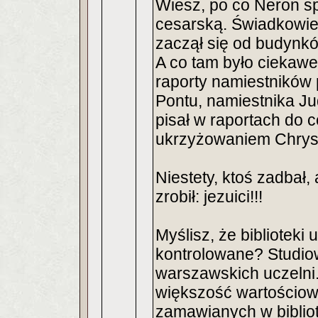
Wiesz, po co Neron sp
cesarską. Świadkowie
zaczął się od budynkó
A co tam było ciekawe
raporty namiestników p
Pontu, namiestnika Jud
pisał w raportach do ce
ukrzyżowaniem Chryst
Niestety, ktoś zadbał, 
zrobił: jezuici!!!
Myślisz, że biblioteki
kontrolowane? Studio
warszawskich uczelni. 
większość wartościow
zamawianych w bibliote