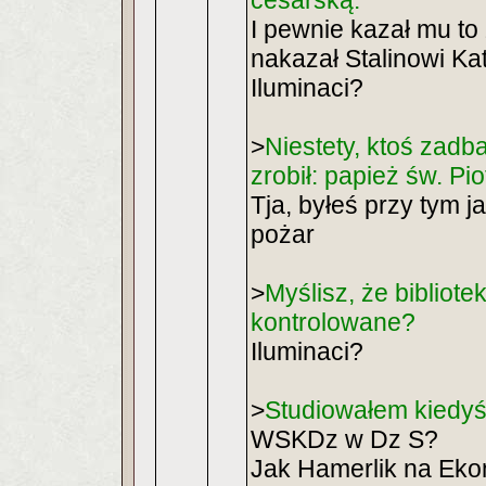
cesarską.
I pewnie kazał mu to
nakazał Stalinowi K
Iluminaci?
>
Niestety, ktoś zadba
zrobił: papież św. Piot
Tja, byłeś przy tym 
pożar
>
Myślisz, że bibliote
kontrolowane?
Iluminaci?
>
Studiowałem kiedyś
WSKDz w Dz S?
Jak Hamerlik na Eko