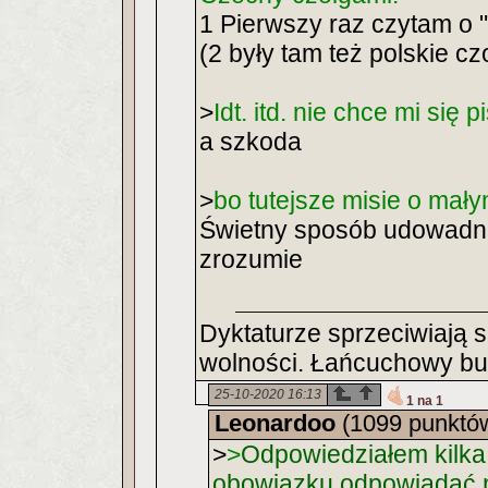
1 Pierwszy raz czytam o 
(2 były tam też polskie czo
>
Idt. itd. nie chce mi się pi
a szkoda
>
bo tutejsze misie o mały
Świetny sposób udowadnian
zrozumie
Dyktaturze sprzeciwiają s
wolności. Łańcuchowy bur
25-10-2020 16:13
1 na 1
Leonardoo
(1099 punktó
>
>
Odpowiedziałem kilka
obowiązku odpowiadać n