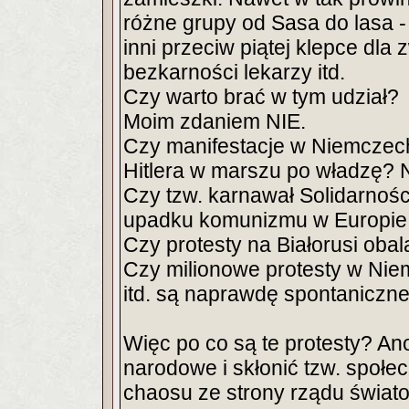
różne grupy od Sasa do lasa - 
inni przeciw piątej klepce dla 
bezkarności lekarzy itd.
Czy warto brać w tym udział?
Moim zdaniem NIE.
Czy manifestacje w Niemczech
Hitlera w marszu po władzę? N
Czy tzw. karnawał Solidarności
upadku komunizmu w Europie w
Czy protesty na Białorusi obal
Czy milionowe protesty w Niemc
itd. są naprawdę spontaniczn
Więc po co są te protesty? A
narodowe i skłonić tzw. społe
chaosu ze strony rządu świat