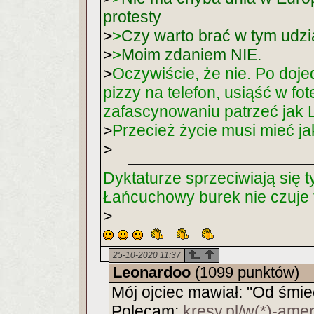
protesty
>
>
Czy warto brać w tym udzi
>
>
Moim zdaniem NIE.
>
Oczywiście, że nie. Po doj
pizzy na telefon, usiąść w fo
zafascynowaniu patrzeć jak 
>
Przecież życie musi mieć ja
>
Dyktaturze sprzeciwiają się t
Łańcuchowy burek nie czuje 
>
25-10-2020 11:37
Leonardoo
(1099 punktów)
Mój ojciec mawiał: "Od śmi
Polecam:
kresy.pl/w(*)-am