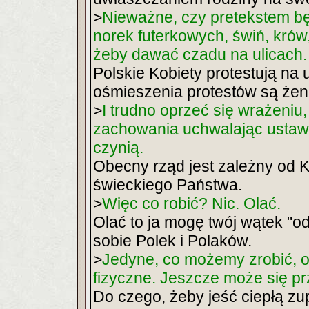
>
Nieważne, czy pretekstem b
norek futerkowych, świń, krów
żeby dawać czadu na ulicach.
Polskie Kobiety protestują na u
ośmieszenia protestów są żen
>
I trudno oprzeć się wrażeniu
zachowania uchwalając ustawy
czynią.
Obecny rząd jest zależny od K
świeckiego Państwa.
>
Więc co robić? Nic. Olać.
Olać to ja mogę twój wątek "o
sobie Polek i Polaków.
>
Jedyne, co możemy zrobić, o
fizyczne. Jeszcze może się pr
Do czego, żeby jeść ciepłą z