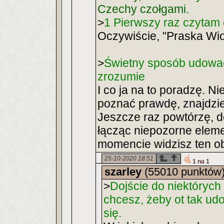
Czechy czołgami.
>
1 Pierwszy raz czytam 
Oczywiście, "Praska Wio
>
Świetny sposób udowadn
zrozumie
I co ja na to poradzę. N
poznać prawdę, znajdzie
Jeszcze raz powtórzę, d
łącząc niepozorne elem
momencie widzisz ten o
25-10-2020 18:51
1 na 1
szarley
(55010 punktów
>
Dojście do niektórych t
chcesz, żeby ot tak udo
się.