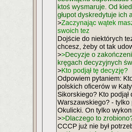
ktoś wysmaruje. Od kiedy
głupot dyskredytuje ich 
>
Zaczynając wątek mas
swoich tez
Dojście do niektórych tez
chcesz, żeby ot tak udow
>
>
Decyzje o zakończeni
kręgach decyzyjnych świ
>
Kto podjął tę decyzję?
Odpowiem pytaniem: Kto
polskich oficerów w Kat
Sikorskiego? Kto podjął
Warszawskiego? - tylko 
Okulicki. On tylko wyko
>
>
Dlaczego to zrobiono
CCCP już nie był potrzeb