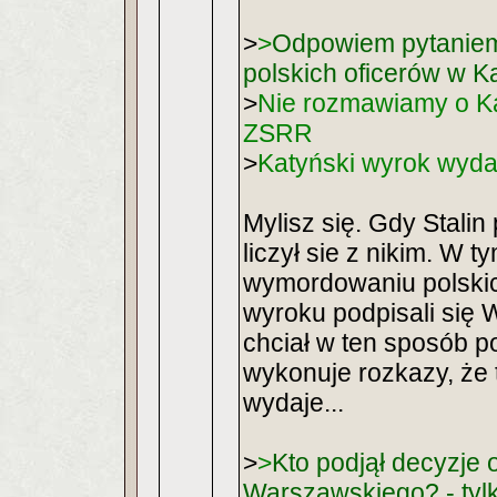
>
>
Odpowiem pytaniem
polskich oficerów w K
>
Nie rozmawiamy o Kat
ZSRR
>
Katyński wyrok wydał
Mylisz się. Gdy Stali
liczył sie z nikim. W
wymordowaniu polskich
wyroku podpisali się 
chciał w ten sposób p
wykonuje rozkazy, że 
wydaje...
>
>
Kto podjął decyzje
Warszawskiego? - tylk