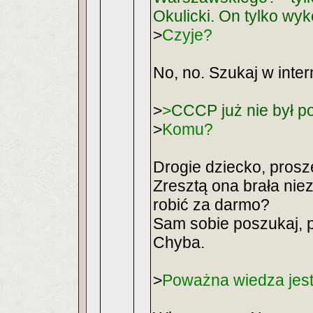
Okulicki. On tylko wy
>
Czyje?
No, no. Szukaj w intern
>
>
CCCP już nie był po
>
Komu?
Drogie dziecko, proszę
Zresztą ona brała nie
robić za darmo?
Sam sobie poszukaj, p
Chyba.
>
Poważna wiedza jest