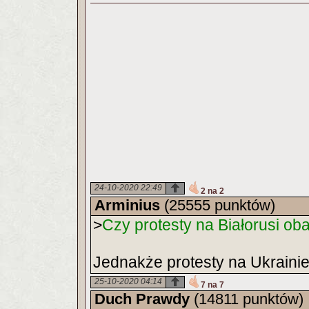
24-10-2020 22:49
2 na 2
Arminius
(25555 punktów)
>
Czy protesty na Białorusi ob
Jednakże protesty na Ukrainie
25-10-2020 04:14
7 na 7
Duch Prawdy
(14811 punktów)