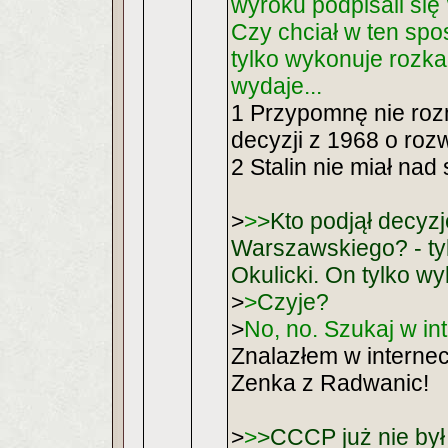
wyroku podpisali się
Czy chciał w ten sp
tylko wykonuje rozkaz
wydaje...
1 Przypomnę nie roz
decyzji z 1968 o roz
2 Stalin nie miał na
>
>
>
Kto podjął decyz
Warszawskiego? - tyl
Okulicki. On tylko w
>
>
Czyje?
>
No, no. Szukaj w int
Znalazłem w internec
Zenka z Radwanic!
>
>
>
CCCP już nie był