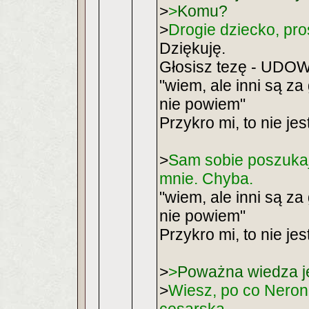
>
>
Komu?
>
Drogie dziecko, pro
Dziękuję.
Głosisz tezę - UD
"wiem, ale inni są za
nie powiem"
Przykro mi, to nie je
>
Sam sobie poszukaj,
mnie. Chyba.
"wiem, ale inni są za
nie powiem"
Przykro mi, to nie je
>
>
Poważna wiedza je
>
Wiesz, po co Neron 