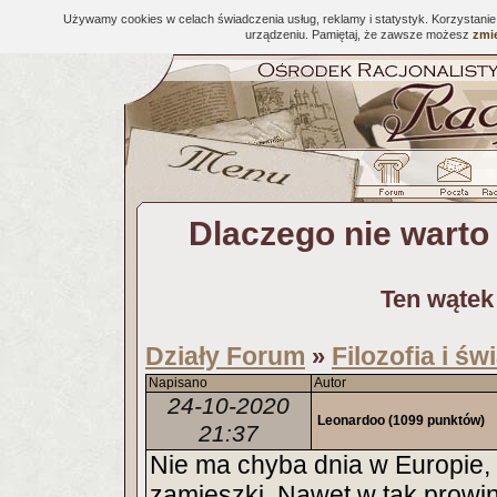
Używamy cookies w celach świadczenia usług, reklamy i statystyk. Korzystani
urządzeniu. Pamiętaj, że zawsze możesz
zmie
Dlaczego nie warto 
Ten wątek
Działy Forum
Filozofia i ś
»
Napisano
Autor
24-10-2020
Leonardoo
(1099 punktów)
21:37
Nie ma chyba dnia w Europie, a
zamieszki. Nawet w tak prowi