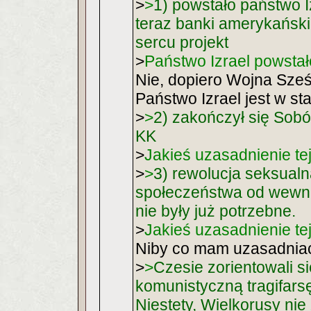
>
>
1) powstało państwo 
teraz banki amerykański
sercu projekt
>
Państwo Izrael powsta
Nie, dopiero Wojna Sześ
Państwo Izrael jest w st
>
>
2) zakończył się Sobór
KK
>
Jakieś uzasadnienie tej 
>
>
3) rewolucja seksualn
społeczeństwa od wewnąt
nie były już potrzebne.
>
Jakieś uzasadnienie tej 
Niby co mam uzasadniać
>
>
Czesie zorientowali si
komunistyczną tragifars
Niestety, Wielkorusy nie z