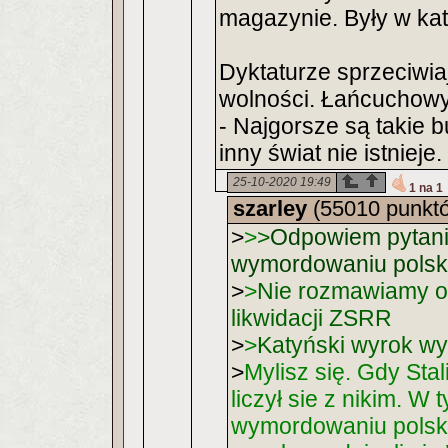
magazynie. Były w ka
Dyktaturze sprzeciwiaj
wolności. Łańcuchowy 
- Najgorsze są takie b
inny świat nie istnieje.
25-10-2020 19:49
1 na 1
szarley
(55010 punkt
>
>
>
Odpowiem pytanie
wymordowaniu polski
>
>
Nie rozmawiamy o K
likwidacji ZSRR
>
>
Katyński wyrok wyd
>
Mylisz się. Gdy Sta
liczył sie z nikim. 
wymordowaniu polski