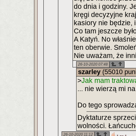
do dnia i godziny. J
kręgi decyzyjne kra
kasiory nie będzie, 
Co tam jeszcze było
A Katyń. No właśnie,
ten oberwie. Smoleń
Nie uważam, że inni 
26-10-2020 07:48
szarley
(55010 pun
>
Jak mam traktować
... nie wierzą mi n
Do tego sprowadz
Dyktaturze sprzeci
wolności. Łańcucho
26-10-2020 11:12