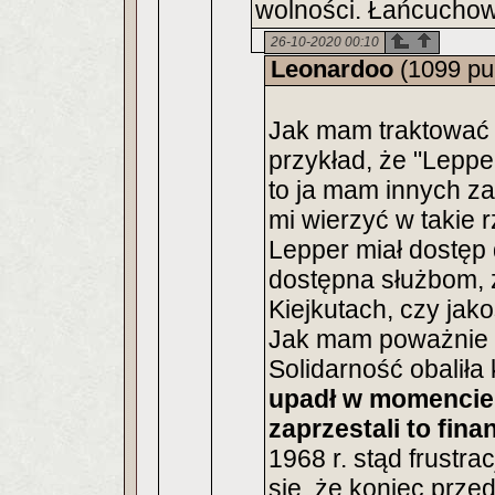
wolności. Łańcuchowy
26-10-2020 00:10
Leonardoo
(1099 pu
Jak mam traktować p
przykład, że "Leppe
to ja mam innych za
mi wierzyć w takie r
Lepper miał dostęp 
dostępna służbom, 
Kiejkutach, czy jako
Jak mam poważnie tr
Solidarność obalił
upadł w momencie
zaprzestali to fin
1968 r. stąd frustra
się, że koniec prz