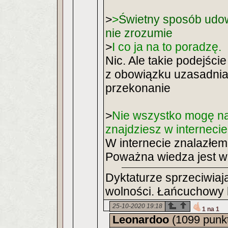
>
>
Świetny sposób udowa
nie zrozumie
>
I co ja na to poradzę.
Nic. Ale takie podejśc
z obowiązku uzasadniani
przekonanie
>
Nie wszystko mogę na
znajdziesz w internecie
W internecie znalazłem
Poważna wiedza jest w 
Dyktaturze sprzeciwiają
wolności. Łańcuchowy b
25-10-2020 19:18
1 na 1
Leonardoo
(1099 punk