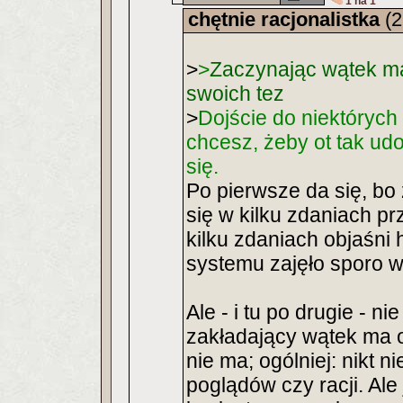
1 na 1
chętnie racjonalistka
(2
>
>
Zaczynając wątek m
swoich tez
>
Dojście do niektórych t
chcesz, żeby ot tak udo
się.
Po pierwsze da się, bo 
się w kilku zdaniach p
kilku zdaniach objaśni 
systemu zajęło sporo w
Ale - i tu po drugie - n
zakładający wątek ma 
nie ma; ogólniej: nikt 
poglądów czy racji. Ale