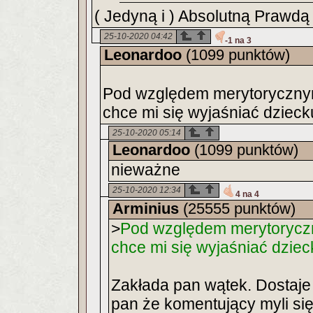
( Jedyną i ) Absolutną Prawdą 
25-10-2020 04:42
-1 na 3
Leonardoo
(1099 punktów)
Pod względem merytorycznym
chce mi się wyjaśniać dziecku
25-10-2020 05:14
Leonardoo
(1099 punktów)
nieważne
25-10-2020 12:34
4 na 4
Arminius
(25555 punktów)
>
Pod względem merytoryczn
chce mi się wyjaśniać dzieck
Zakłada pan wątek. Dostaje
pan że komentujący myli si