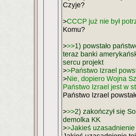
Czyje?
>
CCCP już nie był potr
Komu?
>
>
>
1) powstało państw
teraz banki amerykańsk
sercu projekt
>
>
Państwo Izrael pows
>
Nie, dopiero Wojna Sz
Państwo Izrael jest w s
Państwo Izrael powstał
>
>
>
2) zakończył się Sob
demolka KK
>
>
Jakieś uzasadnienie t