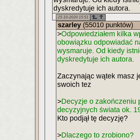
dyskredytuje ich autora.
25-10-2020 15:51
szarley
(55010 punktów)
>
Odpowiedziałem kilka w
obowiązku odpowiadać na
wysmaruje. Od kiedy istnie
dyskredytuje ich autora.
Zaczynając wątek masz 
swoich tez
>
Decyzje o zakończeniu 
decyzyjnych świata ok. 19
Kto podjął tę decyzję?
>
Dlaczego to zrobiono?