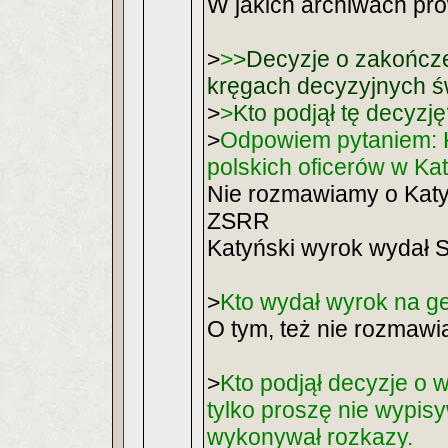
W jakich archiwach pr
>
>
>
Decyzje o zakończe
kręgach decyzyjnych św
>
>
Kto podjął tę decyzj
>
Odpowiem pytaniem: K
polskich oficerów w Ka
Nie rozmawiamy o Katyni
ZSRR
Katyński wyrok wydał S
>
Kto wydał wyrok na g
O tym, też nie rozmaw
>
Kto podjął decyzje o
tylko proszę nie wypisy
wykonywał rozkazy.