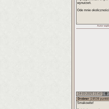
wynurzeń.
Ode mnie okoliczności
.
Autor wątk
14-03-2025 15:43
Drobner
(19539 punkt
Smakowite!