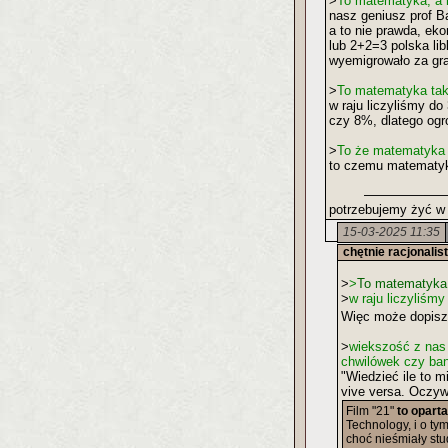
>
To matematyka, a 
nasz geniusz prof 
a to nie prawda, ek
lub 2+2=3 polska li
wyemigrowało za gra
>
To matematyka tak 
w raju liczyliśmy do
czy 8%, dlatego ogr
>
To że matematyka n
to czemu matematyk
potrzebujemy żyć w 
15-03-2025 11:35
chętnie racjonalis
>
>
To matematyka t
>
w raju liczyliśmy
Więc może dopisz 
>
wiekszość z nas 
chwilówek czy ban
"Wiedzieć ile to m
vive versa. Oczywi
Film "21"
to opart
Technology, i o ty
choć nieśmiały stu