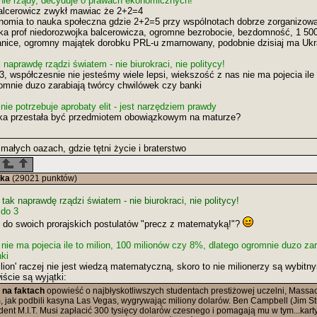
nie rządy, decyduje o prawach ekonomicznych!
Balcerowicz zwykł mawiac że 2+2=4
onomia to nauka społeczna gdzie 2+2=5 przy wspólnotach dobrze zorganizo
bka prof niedorozwojka balcerowicza, ogromne bezrobocie, bezdomność, 1 50
nice, ogromny majątek dorobku PRL-u zmarnowany, podobnie dzisiaj ma Ukr
naprawdę rządzi światem - nie biurokraci, nie politycy!
 3, współczesnie nie jesteśmy wiele lepsi, wiekszość z nas nie ma pojecia ile 
omnie duzo zarabiają twórcy chwilówek czy banki
ie potrzebuje aprobaty elit - jest narzędziem prawdy
a przestała być przedmiotem obowiązkowym na maturze?
małych oazach, gdzie tętni życie i braterstwo
tka
(29021 punktów)
ak naprawdę rządzi światem - nie biurokraci, nie politycy!
 do 3
do swoich prorajskich postulatów "precz z matematyką!"?
nie ma pojecia ile to milion, 100 milionów czy 8%, dlatego ogromnie duzo zar
ki
ilion' raczej nie jest wiedzą matematyczną, skoro to nie milionerzy są wybi
ście są wyjątki:
a na faktach
opowieść o najbłyskotliwszych studentach prestiżowej uczelni, Massach
m, jak podbili kasyna Las Vegas, wygrywając miliony dolarów. Ben Campbell (Jim Stur
dent M.I.T. Musi zapłacić 300 tysięcy dolarów czesnego i pomagają mu w tym...kar