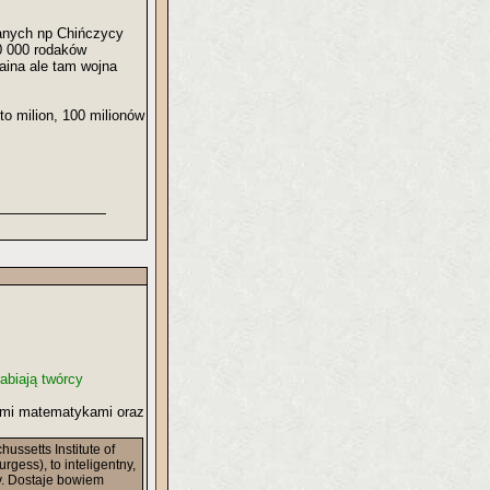
wanych np Chińczycy
0 000 rodaków
aina ale tam wojna
to milion, 100 milionów
abiają twórcy
tnymi matematykami oraz
ussetts Institute of
gess), to inteligentny,
ty. Dostaje bowiem