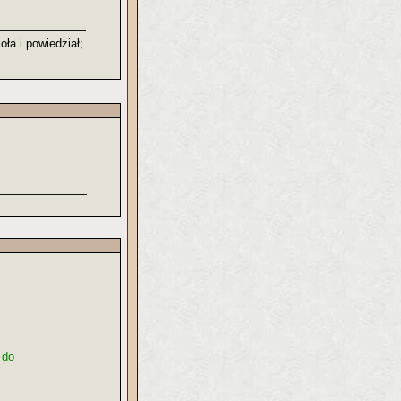
ła i powiedział;
 do