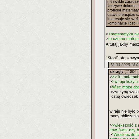
niezwykłe zaprosz
fałszywe dokument
profesor matematyk
Łatwe pieniądze są 
interesuje się sze
kombinację liczb i
>
>
matematyka nie 
>
to czemu matema
A tutaj jakby masz
"Stop!" stopkowy
18-03-2025 18:0
okragly
(21806 
>
>
>
To matematyk
>
>
w raju liczyl
>
Więc może dop
przyczyną wynala
liczbą owieczek
w raju nie było 
mocy obliczeni
>
>
wiekszość z n
chwilówek czy b
>
"Wiedzieć ile 