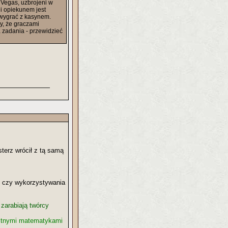
 Vegas, uzbrojeni w
i opiekunem jest
 wygrać z kasynem.
my, że graczami
a zadania - przewidzieć
sterz wrócił z tą samą
su czy wykorzystywania
 zarabiają twórcy
ybitnymi matematykami