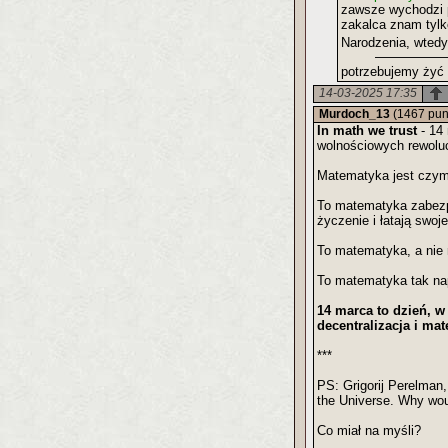
zawsze wychodzi 
zakalca znam tylk
Narodzenia, wted
potrzebujemy żyć 
14-03-2025 17:35
Murdoch_13
(1467 pun
In math we trust
- 14 
wolnościowych rewoluc
Matematyka jest czymś
To matematyka zabezpi
życzenie i łatają swo
To matematyka, a nie
To matematyka tak napr
14 marca to dzień, w
decentralizacja i ma
***
PS: Grigorij Perelman,
the Universe. Why would
Co miał na myśli?