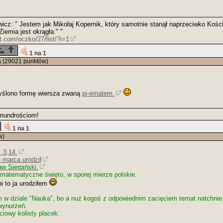
cz: " Jestem jak Mikołaj Kopernik, który samotnie stanął naprzeciwko Kościo
Ziemia jest okrągła." "
.com/oczko/27/list/?i=1
1 na 1
a
(29021 punktów)
ślono formę wiersza zwaną
pi-ematem.
mundrościom!
1 na 1
w)
: 3,14.
 marca urodził
w Sierpiński.
matematyczne święto, w sporej mierze polskie.
i to ja urodziłem
 w dziale "Nauka", bo a nuż kogoś z odpowiednim zacięciem temat natchnie
wynurzeń.
iowy kolisty placek: