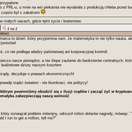
przypalone
o z PRL-u, u mnie na wsi piekarnia nie wyrabiała z produkcją chleba przed ś
y często był z zakalcem
w małych oazach, gdzie tętni życie i braterstwo
2 na 2
któw)
marca to dzień, który przypomina nam, że matematyka to nie tylko nauka, al
jonistów!
, co nie podlega władzy państwowej ani korporacyjnej kontroli
ecza nasze pieniądze, a nie ślepe zaufanie do banksterów centralnych, któr
je budżetowe dziury naszym kosztem
 rządy, decyduje o prawach ekonomicznych!
awdę rządzi światem - nie biurokraci, nie politycy!
 którym powinniśmy obudzić się z iluzji rządów i zacząć żyć w kryptoana
tematyka zabezpieczają naszą wolność
 który rozwiązał problem milenijny, odrzucił milion dolarów nagrody, mówiąc: 
 I run to get a million, tell me?"