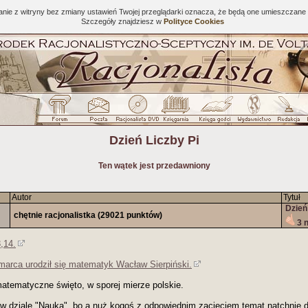
tanie z witryny bez zmiany ustawień Twojej przeglądarki oznacza, że będą one umieszcza
Szczegóły znajdziesz w
Polityce Cookies
Dzień Liczby Pi
Ten wątek jest przedawniony
Autor
Tytuł
Dzień
chętnie racjonalistka
(29021 punktów)
3 
3,14.
marca urodził się matematyk Wacław Sierpiński.
atematyczne święto, w sporej mierze polskie.
w dziale "Nauka", bo a nuż kogoś z odpowiednim zacięciem temat natchnie 