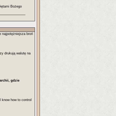
więtami Bożego
e najpotężniejsza broń
zy drukują walutę na
rchii, gdzie
"I know how to control