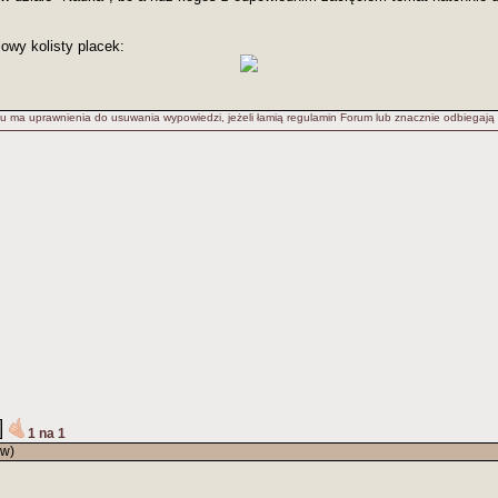
owy kolisty placek:
u ma uprawnienia do usuwania wypowiedzi, jeżeli łamią regulamin Forum lub znacznie odbiegają
1 na 1
ów)