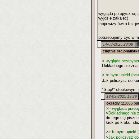
wygląda przepyszne, po
wyjdzie zakalec)
moja wizytówka tez je
potrzebujemy żyć w ma
14-03-2025 23:38
chętnie racjonalistk
>
wygląda przepyszn
Dokładnego nie znam
>
to bym upiekł (pew
Jak policzysz do koń
"Stop!" stopkowym 
18-03-2025 19:29
okragly
(21806 pu
>
>
wygląda przepy
>
Dokładnego nie z
do tego się pisze 
krok po kroku, sł
>
>
to bym upiekł (
>
Jak policzysz do