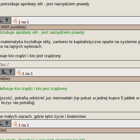
potrzebuje aprobaty elit - jest narzędziem prawdy
1 na 1
19995 punktów)
rzebuje aprobaty elit - jest narzędziem prawdy
matematyka kształtuje elity, zarówno te kapitalistyczne oparte na systemie p
e na tajnych wyborach.
uje kto rządzi i kto jest rządzony.
a3w
1 na 1
nktów)
iniuje kto rządzi i kto jest rządzony.
szość, potrafią odróżnić już niemowlaki (np pokaż w jednej kupce 5 jabłek w 
liczyc nie potrafią)
w małych oazach, gdzie tętni życie i braterstwo
1 na 1
tów)