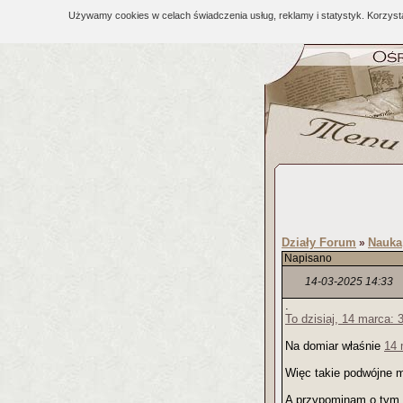
Używamy cookies w celach świadczenia usług, reklamy i statystyk. Korzys
Działy Forum
Nauka
»
Napisano
14-03-2025 14:33
.
To dzisiaj, 14 marca: 
Na domiar właśnie
14 
Więc takie podwójne m
A przypominam o tym 