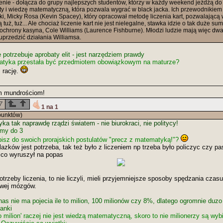
enie - dołącza do grupy najlepszych studentów, którzy w każdy weekend jeżdżą do
y i wiedzę matematyczną, która pozwala wygrać w black jacka. Ich przewodnikiem 
i, Micky Rosa (Kevin Spacey), który opracował metodę liczenia kart, pozwalającą
tuż, tuż... Ale chociaż liczenie kart nie jest nielegalne, stawka idzie o tak duże su
f ochrony kasyna, Cole Williams (Laurence Fishburne). Młodzi ludzie mają więc dw
 uprzedzić działania Williamsa.
potrzebuje aprobaty elit - jest narzędziem prawdy
tyka przestała być przedmiotem obowiązkowym na maturze?
 rację.
m mundrościom!
7
1 na 1
punktów)
a tak naprawdę rządzi światem - nie biurokraci, nie politycy!
iśmy do 3
isz do swoich prorajskich postulatów "precz z matematyką!"?
zków jest potrzeba, tak też było z liczeniem np trzeba było policzyc czy pa
 co wyruszył na popas
potrzeby liczenia, to nie liczyli, mieli przyjemniejsze sposoby spędzania cza
owej mózgów.
as nie ma pojecia ile to milion, 100 milionów czy 8%, dlatego ogromnie duzo
anki
to milion' raczej nie jest wiedzą matematyczną, skoro to nie milionerzy są w