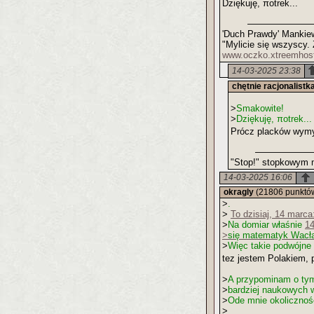
Dziękuję, πotrek...
'Duch Prawdy' Mankiewi
"Mylicie się wszyscy. 
www.oczko.xtreemhost
14-03-2025 23:38
chętnie racjonalistk
>
Smakowite!
>
Dziękuję, πotrek...
Prócz placków wymy
"Stop!" stopkowym 
14-03-2025 16:06
okragly
(21806 punktó
>
.
>
To dzisiaj, 14 marca
>
Na domiar właśnie
14
>
się matematyk Wacła
>
Więc takie podwójne 
tez jestem Polakiem, p
>
A przypominam o tym
>
bardziej naukowych 
>
Ode mnie okolicznośc
>