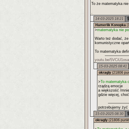
To że matematyka nie 
.
14-03-2025 18:21
Hamerlik Konopka
(
>
matematyka nie pot
Warto też dodać, że 
komunistyczne opart
To matematyka defini
youtu.be/5VCiU1os
15-03-2025 08:41
okragly
(21806 pu
>
To matematyka def
rządzą emocje
a większość /mniej
gdzie więcej, choć 
potrzebujemy żyć 
15-03-2025 08:30
okragly
(21806 punk