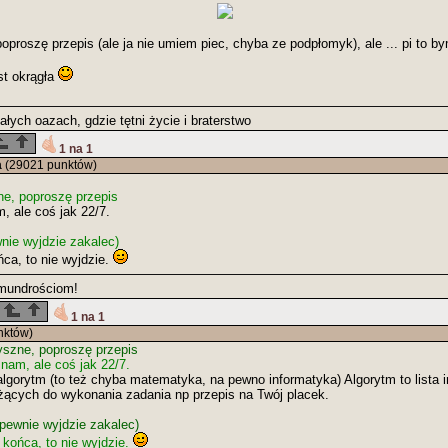
proszę przepis (ale ja nie umiem piec, chyba ze podpłomyk), ale ... pi to by
st okrągła
łych oazach, gdzie tętni życie i braterstwo
1 na 1
a
(29021 punktów)
e, poproszę przepis
, ale coś jak 22/7.
nie wyjdzie zakalec)
ca, to nie wyjdzie.
mundrościom!
1 na 1
nktów)
szne, poproszę przepis
nam, ale coś jak 22/7.
algorytm (to też chyba matematyka, na pewno informatyka) Algorytm to lista i
użących do wykonania zadania np przepis na Twój placek.
pewnie wyjdzie zakalec)
 końca, to nie wyjdzie.