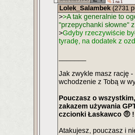
30-01-2026 19:43
1 na 1
Lolek_Salambek
(2731 p
>
>
A tak generalnie to og
"przepychanki słowne" z
>
Gdyby rzeczywiście było
tyradę, na dodatek z oz
_______
Jak zwykle masz rację -
wchodzenie z Tobą w w
Pouczasz o wszystkim,
zakazem używania GPT
czcionki Łaskawco 🤨 !
Atakujesz, pouczasz i n