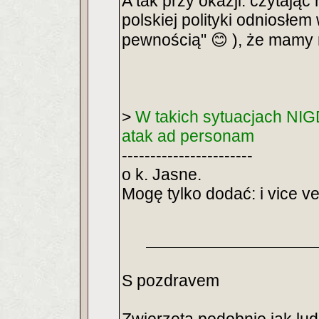
A tak przy okazji: czytają
polskiej polityki odniosłe
pewnością" 😊 ), że mamy 
>
W takich sytuacjach NIGD
atak ad personam
-----------------------
o k. Jasne.
Mogę tylko dodać: i vice v
S pozdravem