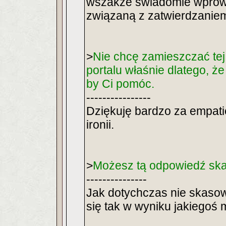
wszakże świadomie wprowa
związaną z zatwierdzanie
>
Nie chcę zamieszczać tej
portalu właśnie dlatego, ż
by Ci pomóc.
----------------
Dziękuję bardzo za empati
ironii.
>
Możesz tą odpowiedź skas
---------------
Jak dotychczas nie skasow
się tak w wyniku jakiegoś