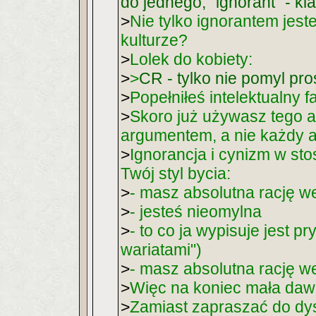
do jednego; "ignorant" - kl
>
Nie tylko ignorantem jeste
kulturze?
>
Lolek do kobiety:
>
>
CR - tylko nie pomyl prosz
>
Popełniłeś intelektualny f
>
Skoro już używasz tego a
argumentem, a nie każdy a
>
Ignorancja i cynizm w stos
Twój styl bycia:
>
- masz absolutna rację w
>
- jesteś nieomylna
>
- to co ja wypisuje jest pr
wariatami")
>
- masz absolutna rację w
>
Więc na koniec mała dawk
>
Zamiast zapraszać do dys