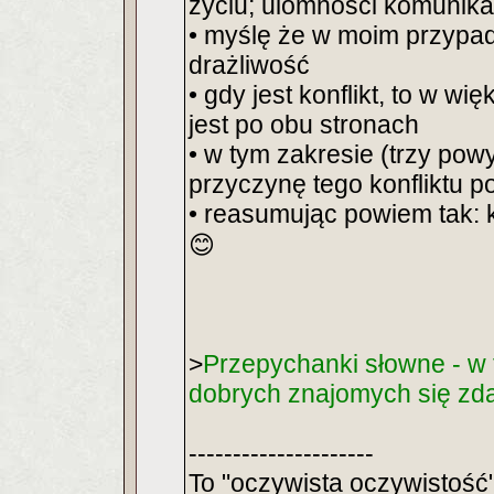
życiu; ulomnosci komunikacy
• myślę że w moim przypa
drażliwość
• gdy jest konflikt, to w 
jest po obu stronach
• w tym zakresie (trzy pow
przyczynę tego konfliktu po
• reasumując powiem tak: k
😊
>
Przepychanki słowne - w 
dobrych znajomych się zda
---------------------
To "oczywista oczywistość