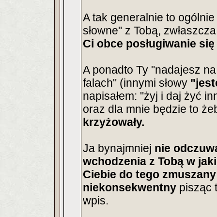
A tak generalnie to ogólni
słowne" z Tobą, zwłaszcza
Ci obce posługiwanie się
A ponadto Ty "nadajesz na 
falach" (innymi słowy
"jes
napisałem: "żyj i daj żyć i
oraz dla mnie będzie to ż
krzyżowały.
Ja bynajmniej
nie odczuw
wchodzenia z Tobą w jaki
Ciebie do tego zmuszan
niekonsekwentny
pisząc 
wpis.