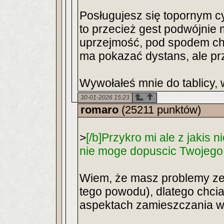
Posługujesz się topornym c
to przecież gest podwójnie
uprzejmość, pod spodem chłó
ma pokazać dystans, ale p
Wywołałeś mnie do tablicy, 
30-01-2026 15:23
romaro
(25211 punktów)
>
[/b]Przykro mi ale z jaki
nie moge dopuscic Twojego
Wiem, że masz problemy ze
tego powodu), dlatego chci
aspektach zamieszczania w