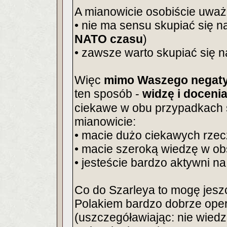
A mianowicie osobiście uważ
• nie ma sensu skupiać się 
NATO czasu
)
• zawsze warto skupiać się 
Więc
mimo Waszego negaty
ten sposób -
widzę i docen
ciekawe w obu przypadkach 
mianowicie:
• macie dużo ciekawych rzec
• macie szeroką wiedzę w o
• jesteście bardzo aktywni n
Co do Szarleya to mogę jesz
Polakiem bardzo dobrze oper
(uszczegóławiając: nie wiedz