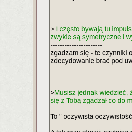
>
I często bywają tu impul
zwykle są symetryczne i wy
----------------------
zgadzam się - te czynniki o
zdecydowanie brać pod u
>
Musisz jednak wiedzieć,
się z Tobą zgadzał co do 
----------------------
To " oczywista oczywistość"