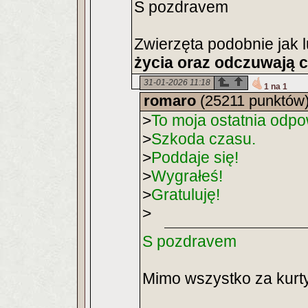
S pozdravem
Zwierzęta podobnie jak 
życia oraz odczuwają c
31-01-2026 11:18
1 na 1
romaro
(25211 punktów
>
To moja ostatnia odpo
>
Szkoda czasu.
>
Poddaje się!
>
Wygrałeś!
>
Gratuluję!
>
S pozdravem
Mimo wszystko za kurty