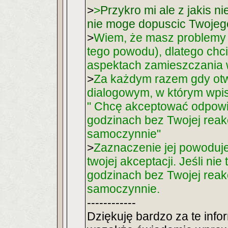
>
>
Przykro mi ale z jakis 
nie moge dopuscic Twojeg
>
Wiem, że masz problemy 
tego powodu), dlatego chc
aspektach zamieszczania 
>
Za każdym razem gdy ot
dialogowym, w którym wpisu
" Chcę akceptować odpowie
godzinach bez Twojej reakc
samoczynnie"
>
Zaznaczenie jej powoduje
twojej akceptacji. Jeśli nie 
godzinach bez Twojej reakc
samoczynnie.
------------
Dziękuję bardzo za te info