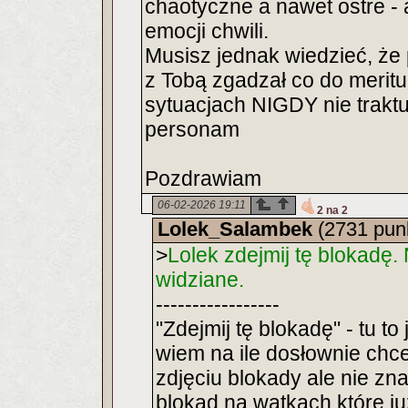
chaotyczne a nawet ostre - 
emocji chwili.
Musisz jednak wiedzieć, że
z Tobą zgadzał co do merit
sytuacjach NIGDY nie traktu
personam
Pozdrawiam
06-02-2026 19:11
2 na 2
Lolek_Salambek
(2731 pun
>
Lolek zdejmij tę blokadę. 
widziane.
-----------------
"Zdejmij tę blokadę" - tu to
wiem na ile dosłownie chce
zdjęciu blokady ale nie zn
blokad na wątkach które j