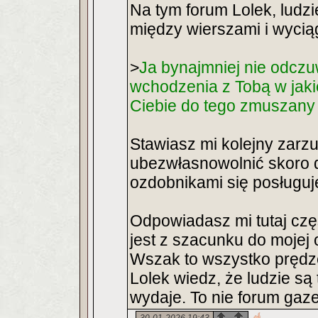
Na tym forum Lolek, ludzi
między wierszami i wycią
>
Ja bynajmniej nie odcz
wchodzenia z Tobą w jaki
Ciebie do tego zmuszany 
Stawiasz mi kolejny zarz
ubezwłasnowolnić skoro d
ozdobnikami się posługuj
Odpowiadasz mi tutaj częs
jest z szacunku do mojej 
Wszak to wszystko prędze
Lolek wiedz, że ludzie są tu
wydaje. To nie forum gazet