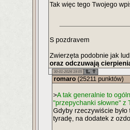
Tak więc tego Twojego wpi
S pozdravem
Zwierzęta podobnie jak lu
oraz odczuwają cierpieni
30-01-2026 19:05
romaro
(25211 punktów)
>
A tak generalnie to ogól
"przepychanki słowne" z 
Gdyby rzeczywiście było t
tyradę, na dodatek z ozd