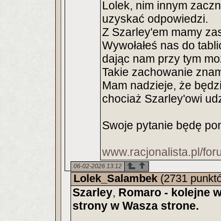
Lolek, nim innym zaczn
uzyskać odpowiedzi.
Z Szarley'em mamy zast
Wywołałeś nas do tabli
dając nam przy tym moż
Takie zachowanie znam
Mam nadzieje, że będzie
chociaż Szarley'owi udz
Swoje pytanie będę po
www.racjonalista.pl/fo
06-02-2026 13:12
Lolek_Salambek
(2731 punkt
Szarley
,
Romaro - kolejne w
strony w Wasza strone.