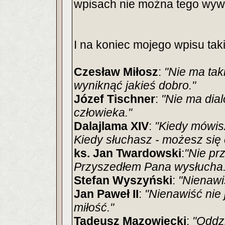
wpisach nie można tego wyw
I na koniec mojego wpisu tak
Czesław Miłosz
:
"Nie ma tak
wyniknąć jakieś dobro."
Józef Tischner
:
"Nie ma dia
człowieka."
Dalajlama XIV
:
"Kiedy mówisz
Kiedy słuchasz - możesz się
ks. Jan Twardowski
:
"Nie pr
Przyszedłem Pana wysłucha.
Stefan Wyszyński
:
"Nienawiś
Jan Paweł II
:
"Nienawiść nie j
miłość."
Tadeusz Mazowiecki
:
"Oddz