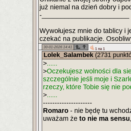
już niemal na dzień dobry i p
-_______________________
Wywołujesz mnie do tablicy i
czekać na publikacje. Osobli
30-01-2026 14:41
1 na 1
Lolek_Salambek
(2731 punkt
>
......
>
Oczekujesz wolności dla sie
szczególnie jeśli moje i Sza
rzeczy, które Tobie się nie p
>
......
---------------------
Romaro
- nie będę tu wchodz
uważam że
to nie ma sensu