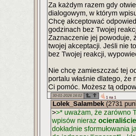
Za każdym razem gdy otwi
dialogowym, w którym wpisuje
Chcę akceptować odpowiedzi
godzinach bez Twojej reakc
Zaznaczenie jej powoduje, 
twojej akceptacji. Jeśli nie 
bez Twojej reakcji, wypowi
Nie chcę zamieszczać tej od
portalu właśnie dlatego, że
Ci pomóc. Możesz tą odpowi
30-01-2026 16:02
1 na 1
Lolek_Salambek
(2731 pun
>
>
* uważam, że zarówno Ty
wpisów nieraz
ocieraliście
dokładnie sformułowania ja