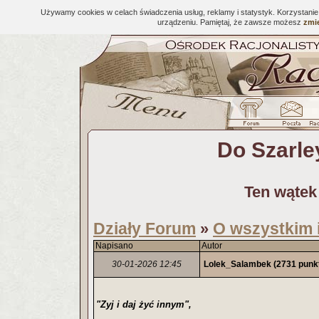
Używamy cookies w celach świadczenia usług, reklamy i statystyk. Korzystani
urządzeniu. Pamiętaj, że zawsze możesz
zmie
Do Szarle
Ten wątek
Działy Forum
O wszystkim 
»
Napisano
Autor
30-01-2026 12:45
Lolek_Salambek
(2731 punk
"Zyj i daj żyć innym",