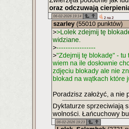
Zwierzęta podobnie jak lu
oraz odczuwają cierpieni
06-02-2026 19:14
2 na 2
szarley
(55010 punktów)
>
>
Lolek zdejmij tę blokad
widziane.
>
-----------------
>
"Zdejmij tę blokadę" - tu
wiem na ile dosłownie ch
zdjęciu blokady ale nie 
blokad na wątkach które 
Poradzisz założyć, a nie 
Dyktaturze sprzeciwiają s
wolności. Łańcuchowy bur
06-02-2026 19:23