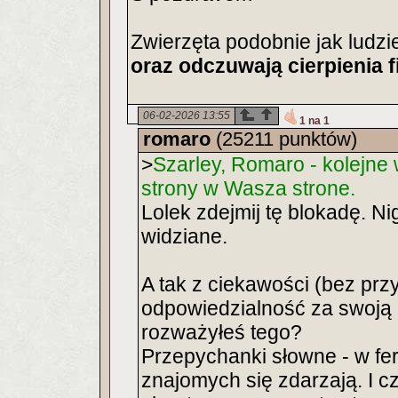
Zwierzęta podobnie jak ludz
oraz odczuwają cierpienia 
06-02-2026 13:55
1 na 1
romaro
(25211 punktów)
>
Szarley, Romaro - kolejne 
strony w Wasza strone.
Lolek zdejmij tę blokadę. Ni
widziane.
A tak z ciekawości (bez przy
odpowiedzialność za swoją c
rozważyłeś tego?
Przepychanki słowne - w fe
znajomych się zdarzają. I c