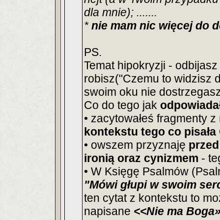
dla mnie); .......
*
nie mam nic więcej do d
PS.
Temat hipokryzji - odbijas
robisz("Czemu to widzisz 
swoim oku nie dostrzegas
Co do tego jak
odpowiada
• zacytowałeś fragmenty 
kontekstu tego co pisała
• owszem przyznaję
przed
ironią oraz cynizmem
- t
• W Księgę Psalmów (Psalm
"Mówi głupi w swoim ser
ten cytat z kontekstu to mo
napisane
<<Nie ma Boga