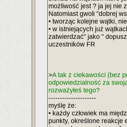
możliwość jest ? ja jej nie
Natomiast gwoli "dobrej ws
• tworząc kolejne wątki, ni
• w istniejących już wątkac
zatwierdzać" jako " dopus
uczestników FR
>
A tak z ciekawości (bez p
odpowiedzialność za swoją 
rozważyłeś tego?
---------------------
myślę że:
• każdy człowiek ma międz
punkty, określone reakcje 