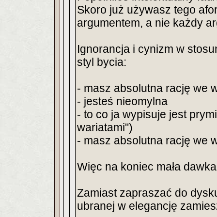
Skoro już używasz tego afo
argumentem, a nie każdy ar
Ignorancja i cynizm w stosun
styl bycia:
- masz absolutna rację we 
- jesteś nieomylna
- to co ja wypisuje jest prym
wariatami")
- masz absolutna rację we 
Więc na koniec mała dawka h
Zamiast zapraszać do dysku
ubranej w elegancję zamie