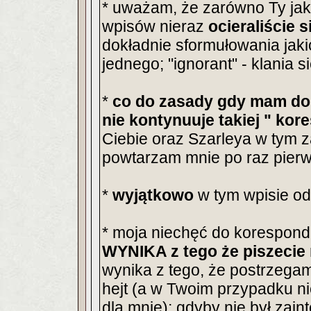
* uważam, że zarówno Ty jak
wpisów nieraz
ocieraliście s
dokładnie sformułowania jaki
jednego; "ignorant" - klania s
*
co do zasady gdy mam do
nie kontynuuje takiej " kor
Ciebie oraz Szarleya w tym 
powtarzam mnie po raz pier
*
wyjątkowo
w tym wpisie o
* moja niechęć do korespond
WYNIKA z tego że piszecie 
wynika z tego, że postrzegam
hejt (a w Twoim przypadku nie
dla mnie); gdyby nie był zai