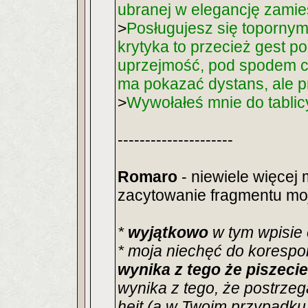
ubranej w elegancję zami
>
Posługujesz się toporny
krytyka to przecież gest 
uprzejmość, pod spodem chł
ma pokazać dystans, ale 
>
Wywołałeś mnie do tablic
---------------------
Romaro
- niewiele więcej
zacytowanie fragmentu mo
*
wyjątkowo
w tym wpisie
* moja niechęć do korespo
wynika z tego że piszeci
wynika z tego, że postrze
hejt (a w Twoim przypadku n