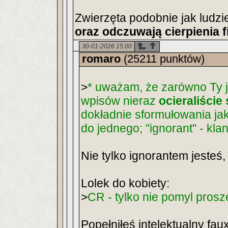
Zwierzęta podobnie jak ludz
oraz odczuwają cierpienia 
30-01-2026 15:00
romaro
(25211 punktów)
>
* uważam, że zarówno Ty j
wpisów nieraz
ocieraliście 
dokładnie sformułowania jak
do jednego; "ignorant" - kla
Nie tylko ignorantem jesteś,
Lolek do kobiety:
>
CR - tylko nie pomyl proszę 
Popełniłeś intelektualny fau