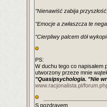
"Nienawiść zabija przyszłość
"Emocje a zwłaszcza te nega
"Cierpliwy palcem dół wykopi
PS:
W duchu tego co napisałem 
utworzony przeze mnie wąte
"Quasipsychologia. "Nie wr
www.racjonalista.pl/forum.p
S pozdravem