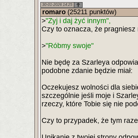
30-01-2026 14:25
romaro
(25211 punktów)
>
"Zyj i daj żyć innym",
Czy to oznacza, że pragniesz
>
"Róbmy swoje"
Nie będę za Szarleya odpowiad
podobne zdanie będzie miał:
Oczekujesz wolności dla siebie
szczególnie jeśli moje i Szar
rzeczy, które Tobie się nie pod
Czy to przypadek, że tym raz
Unikanie z twojej strony odpow