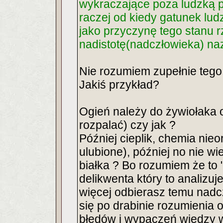
wykraczające poza ludzką p
raczej od kiedy gatunek lud
jako przyczynę tego stanu 
nadistotę(nadczłowieka) n
Nie rozumiem zupełnie tego
Jakiś przykład?
Ogień należy do żywiołaka o
rozpalać) czy jak ?
Później cieplik, chemia nie
ulubione), później no nie w
białka ? Bo rozumiem że t
delikwenta który to analizuj
więcej odbierasz temu nadc
się po drabinie rozumienia o
błędów i wypaczęń wiedzy 