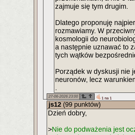
zajmuje się tym drugim.
Dlatego proponuję najpier
rozmawiamy. W przeciwn
kosmologii do neurobiologii,
a następnie uznawać to z
tych wątków bezpośrednio
Porządek w dyskusji nie 
neuronów, lecz warunki
.
27-06-2026 23:00
1 na 1
js12
(99 punktów)
Dzień dobry,
>
Nie do podważenia jest oc