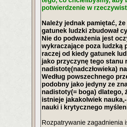
tego, co chcielibyśmy, aby 
potwierdzenie w rzeczywist
Należy jednak pamiętać, że
gatunek ludzki zbudował cy
Nie do podważenia jest ocz
wykraczające poza ludzką p
raczej od kiedy gatunek lu
jako przyczynę tego stanu 
nadistotę(nadczłowieka) n
Według powszechnego przek
podobny jako jedyny ze zn
nadistoty(= boga) dlatego, 
istnieje jakakolwiek nauka,
nauki i krytycznego myślen
Rozpatrywanie zagadnienia ist