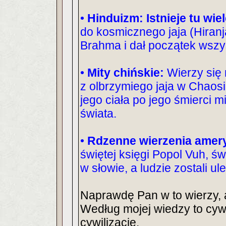
•
Hinduizm: Istnieje tu wie
do kosmicznego jaja (Hiranj
Brahma i dał początek wszys
•
Mity chińskie:
Wierzy się 
z olbrzymiego jaja w Chaosie
jego ciała po jego śmierci 
świata.
•
Rdzenne wierzenia amery
świętej księgi Popol Vuh, ś
w słowie, a ludzie zostali u
Naprawdę Pan w to wierzy, 
Według mojej wiedzy to cywi
cywilizacje.