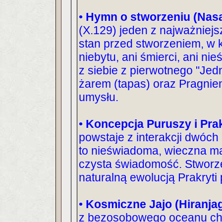
•
Hymn o stworzeniu (Nasa
(X.129) jeden z najważniejs
stan przed stworzeniem, w kt
niebytu, ani śmierci, ani ni
z siebie z pierwotnego "J
żarem (tapas) oraz Pragnien
umysłu.
•
Koncepcja Puruszy i Prak
powstaje z interakcji dwóc
to nieświadoma, wieczna mat
czysta świadomość. Stworzen
naturalną ewolucją Prakryt
•
Kosmiczne Jajo (Hiranja
z bezosobowego oceanu chaos