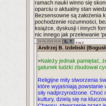
ramach nauki winno się skon
oparciu o aktualny stan wiedz
Bezsensowne są założenia kt
pochodzenie rozumności, bez
książce, dyskusji i innych f
nic innego jak przelewanie 'p
04-06-2026 09:40
0 na 2
Andrzej B. Izdebski (Bogus
.
>
Należy jednak pamiętać, ż
gatunek ludzki zbudował cyw
Religijne mity stworzenia ś
które wyjaśniają powstanie 
siły nadprzyrodzone. Choć 
kultury, dzielą się na kluczo
Chaosu, stworzenie przez j