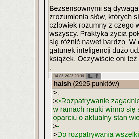
Bezsensownymi są dywagacj
zrozumienia słów, których 
człowiek rozumny z czego w
wszyscy. Praktyka życia pok
się różnić nawet bardzo. W
gatunek inteligencji dużo udz
książek. Oczywiście oni te
.
04-06-2026 23:38
haish
(2925 punktów)
>
.
>
>
Rozpatrywanie zagadnieni
w ramach nauki winno się 
oparciu o aktualny stan wi
>
-
>
Do rozpatrywania wszelki