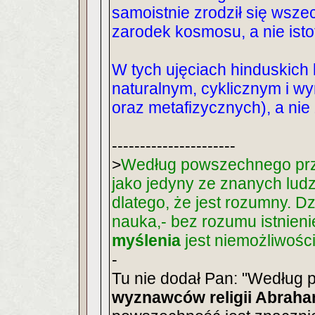
samoistnie zrodził się wsze
zarodek kosmosu, a nie ist
W tych ujęciach hinduskich
naturalnym, cyklicznym i wy
oraz metafizycznych), a nie 
----------------------
>
Według powszechnego prze
jako jedyny ze znanych ludz
dlatego, że jest rozumny. Dz
nauka,- bez rozumu istnien
myślenia
jest niemożliwości
-
Tu nie dodał Pan: "Według
wyznawców religii Abrah