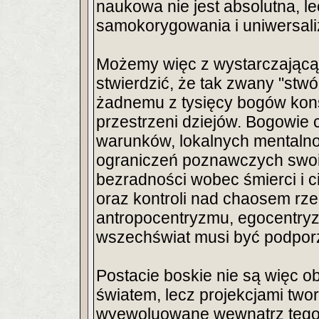
naukowa nie jest absolutna, l
samokorygowania i uniwersaliz
Możemy więc z wystarczającą 
stwierdzić, że tak zwany "st
żadnemu z tysięcy bogów kons
przestrzeni dziejów. Bogowie 
warunków, lokalnych mentalno
ograniczeń poznawczych swoic
bezradności wobec śmierci i c
oraz kontroli nad chaosem rze
antropocentryzmu, egocentryz
wszechświat musi być podporz
Postacie boskie nie są więc o
światem, lecz projekcjami tw
wyewoluowane wewnątrz tego 