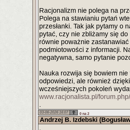
Racjonalizm nie polega na p
Polega na stawianiu pytań wte
przesłanki. Tak jak pytamy o n
pytać, czy nie zbliżamy się d
równie poważnie zastanawiać 
podmiotowości z informacji. N
negatywna, samo pytanie pozos
Nauka rozwija się bowiem nie
odpowiedzi, ale również dzięk
wcześniejszych pokoleń wydaw
www.racjonalista.pl/forum.php
.
03-06-2026 16:07
0 na 2
Andrzej B. Izdebski (Bogusław
.