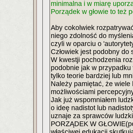
minimalna i w miarę upor
Porządek w głowie to też 
Aby cokolwiek rozpatrywać
niego zdolność do myśleni
czyli w oparciu o 'autorytety
Człowiek jest podobny do 
W kwestji pochodzenia roz
podobnie jak w przypadku 
tylko teorie bardziej lub m
Należy pamiętać, że wiele 
możliwościami percepcyjn
Jak już wspomniałem ludzk
o ideę nadistot lub nadisto
uznaje za sprawców ludzki
PORZĄDEK W GŁOWIE(porz
właściwej edukacji skutku