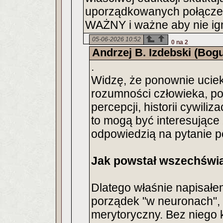
uporządkowanych połącz
WAŻNY i ważne aby nie ig
05-06-2026 10:52
0 na 2
Andrzej B. Izdebski (Bog
.
Widzę, że ponownie uciek
rozumności człowieka, p
percepcji, historii cywiliz
to mogą być interesujące 
odpowiedzią na pytanie p
Jak powstał wszechświ
Dlatego właśnie napisałe
porządek "w neuronach", 
merytoryczny. Bez niego 