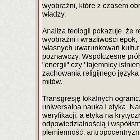
wyobraźni, które z czasem obra
władzy.
Analiza teologii pokazuje, że 
wyobraźni i wrażliwości epok, 
własnych uwarunkowań kulturo
poznawczy. Współczesne próby 
"energii" czy "tajemnicy istni
zachowania religijnego język
mitów.
Transgresję lokalnych ograni
uniwersalna nauka i etyka. Na
weryfikacji, a etyka na krytycz
odpowiedzialnością i współis
plemienność, antropocentryzm 