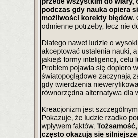
przede wszystkim do wiary, ob
podczas gdy nauka opiera się
możliwości korekty błędów.
odmienne potrzeby, lecz nie d
Dlatego nawet ludzie o wyso
akceptować ustalenia nauki, a
jakiejś formy inteligencji, ce
Problem pojawia się dopiero 
światopoglądowe zaczynają z
gdy twierdzenia nieweryfikow
równorzędna alternatywa dla 
Kreacjonizm jest szczególnym
Pokazuje, że ludzie rzadko p
wpływem faktów.
Tożsamość, 
często okazują się silniejsz