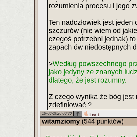
rozumienia procesu i jego z
Ten nadczłowiek jest jeden c
szczurów (nie wiem od jakie
czegoś potrzebni jednak) to
zapach ów niedostępnych dl
>
Według powszechnego prze
jako jedyny ze znanych ludz
dlatego, że jest rozumny.
Z czego wynika że bóg jest
zdefiniować ?
19-06-2026 00:30
1 na 1
witamziomy
(544 punktów)