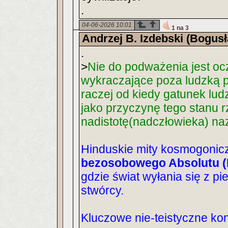
.
04-06-2026 10:01
1 na 3
Andrzej B. Izdebski (Bogus
.
>
Nie do podważenia jest oc
wykraczające poza ludzką p
raczej od kiedy gatunek lud
jako przyczynę tego stanu 
nadistotę(nadczłowieka) n
Hinduskie mity kosmogonicz
bezosobowego Absolutu 
gdzie świat wyłania się z pie
stwórcy.
Kluczowe nie-teistyczne ko