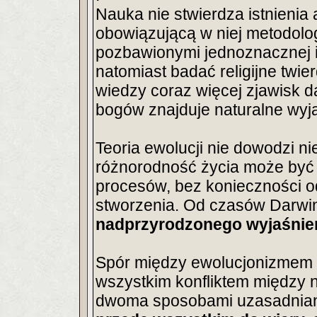
Nauka nie stwierdza istnienia 
obowiązującą w niej metodolog
pozbawionymi jednoznacznej i 
natomiast badać religijne twie
wiedzy coraz więcej zjawisk d
bogów znajduje naturalne wyja
Teoria ewolucji nie dowodzi ni
różnorodność życia może być
procesów, bez konieczności o
stworzenia. Od czasów Darw
nadprzyrodzonego wyjaśnien
Spór między ewolucjonizmem a
wszystkim konfliktem między na
dwoma sposobami uzasadnian