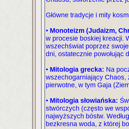
Główne tradycje i mity kos
•
Monoteizm (Judaizm, Chr
w procesie boskiej kreacji.
wszechświat poprzez swoje 
dni, ostatecznie powołując 
•
Mitologia grecka:
Na pocz
wszechogarniający Chaos, z
pierwotne, w tym Gaja (Ziem
•
Mitologia słowiańska:
Św
stwórczych (często we wspó
najwyższych bóstw. Według n
bezkresna woda, z której bo