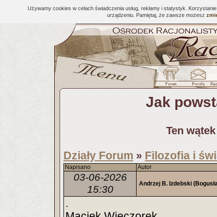
Używamy cookies w celach świadczenia usług, reklamy i statystyk. Korzystani
urządzeniu. Pamiętaj, że zawsze możesz
zmie
Jak powst
Ten wątek
Działy Forum
Filozofia i ś
»
Napisano
Autor
03-06-2026
Andrzej B. Izdebski (Bogusł
15:30
.
Maciek Wieczorek