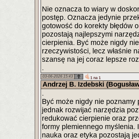
Nie oznacza to wiary w dosko
postęp. Oznacza jedynie przek
gotowość do korekty błędów or
pozostają najlepszymi narzędz
cierpienia. Być może nigdy ni
rzeczywistości, lecz właśnie 
szansę na jej coraz lepsze ro
.
03-06-2026 15:43
1 na 1
Andrzej B. Izdebski (Bogusław
.
Być może nigdy nie poznamy p
jednak rozwijać narzędzia poz
redukować cierpienie oraz prz
formy plemiennego myślenia. I
nauka oraz etyka pozostają je