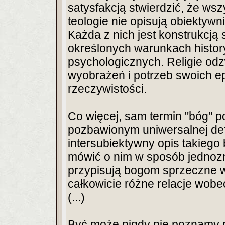
satysfakcją stwierdzić, że ws
teologie nie opisują obiektywn
Każda z nich jest konstrukcją
określonych warunkach histor
psychologicznych. Religie odz
wyobrażeń i potrzeb swoich ep
rzeczywistości.
Co więcej, sam termin "bóg" p
pozbawionym uniwersalnej defini
intersubiektywny opis takiego
mówić o nim w sposób jednozn
przypisują bogom sprzeczne w
całkowicie różne relacje wobe
(...)
Być może nigdy nie poznamy p