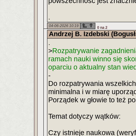
powszechność jest znacznie
.
04-06-2026 10:19
0 na 2
Andrzej B. Izdebski (Bogus
.
>
Rozpatrywanie zagadnienia 
ramach nauki winno się sko
oparciu o aktualny stan wie
-
Do rozpatrywania wszelkich
minimalna i w miarę uporz
Porządek w głowie to też p
Temat dotyczy wątków:
Czy istnieje naukowa (weryf