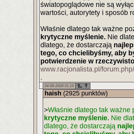
światopoglądowe nie są wyłąc
wartości, autorytety i sposób 
Właśnie dlatego tak ważne po
krytyczne myślenie.
Nie dlat
dlatego, że dostarczają
najle
tego, co chcielibyśmy, aby b
potwierdzenie w rzeczywisto
www.racjonalista.pl/forum.php
.
04-06-2026 01:10
haish
(2925 punktów)
>
Właśnie dlatego tak ważne
krytyczne myślenie.
Nie dla
dlatego, że dostarczają
najl