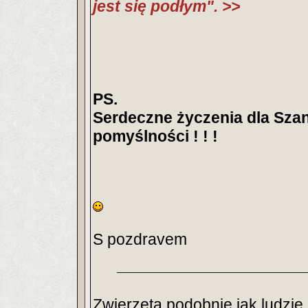
jest się podłym". >>
PS.
Serdeczne życzenia dla Sza
pomyślności ! ! !
S pozdravem
Zwierzęta podobnie jak ludz