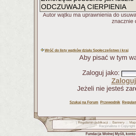
ODCZUWAJĄ CIERPIENIA
Autor wątku ma uprawnienia do usuwan
znacznie 
Wróć do listy wątków działu Społeczeństwo i kraj
Aby pisać w tym wą
Zaloguj jako
:
Zaloguj
Jeżeli nie jesteś za
Szukaj na Forum
Przewodnik
Regulam
Regulamin publikacji
Bannery
Mapa
[
] [
] [
Racjonalista
Copyright
©
Fundacja Wolnej Myśli, kont