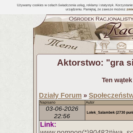
Używamy cookies w celach świadczenia usług, reklamy i statystyk. Korzystani
urządzeniu. Pamiętaj, że zawsze możesz
zmie
Aktorstwo: "gra si
Ten wątek
Działy Forum
Społeczeństwo
»
Napisano
Autor
03-06-2026
Lolek_Salambek
(2730 pun
22:56
Link:
www.pompon(*)90482#iwa_so