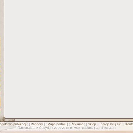
egulamin publikacji
Bannery
Mapa portalu
Reklama
Sklep
Zarejestruj się
Konta
] [
] [
] [
] [
] [
] [
Racjonalista
Copyright
redakcja
administrator
©
2000-2018 (e-mail:
|
)