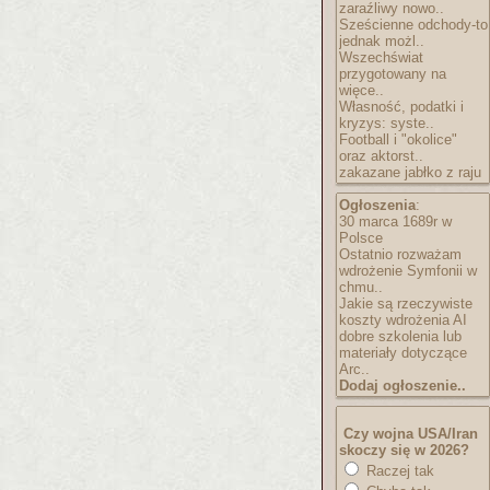
zaraźliwy nowo..
Sześcienne odchody-to
jednak możl..
Wszechświat
przygotowany na
więce..
Własność, podatki i
kryzys: syste..
Football i "okolice"
oraz aktorst..
zakazane jabłko z raju
Ogłoszenia
:
30 marca 1689r w
Polsce
Ostatnio rozważam
wdrożenie Symfonii w
chmu..
Jakie są rzeczywiste
koszty wdrożenia AI
dobre szkolenia lub
materiały dotyczące
Arc..
Dodaj ogłoszenie..
Czy wojna USA/Iran
skoczy się w 2026?
Raczej tak