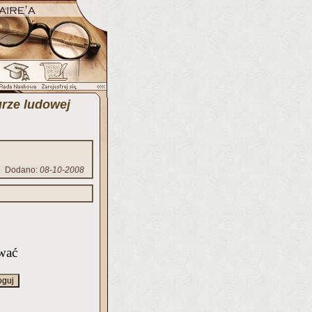
urze ludowej
Dodano:
08-10-2008
wać