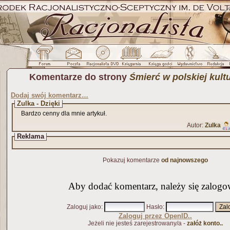
Komentarze do strony
Śmierć w polskiej kult
Dodaj swój komentarz…
Zulka - Dzięki
Bardzo cenny dla mnie artykuł.
Autor:
Zulka
Reklama
Pokazuj komentarze
od najnowszego
Aby dodać komentarz, należy się zalogo
Zaloguj jako
:
Hasło
:
Zaloguj przez OpenID..
Jeżeli nie jesteś zarejestrowany/a -
załóż konto..