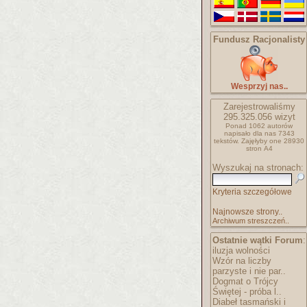
Fundusz Racjonalisty
Wesprzyj nas..
Zarejestrowaliśmy
295.325.056
wizyt
Ponad 1062 autorów
napisało
dla nas 7343
tekstów.
Zajęłyby one 28930
stron A4
Wyszukaj na stronach:
Kryteria szczegółowe
Najnowsze strony..
Archiwum streszczeń..
Ostatnie wątki Forum
:
iluzja wolności
Wzór na liczby
parzyste i nie par..
Dogmat o Trójcy
Świętej - próba l..
Diabeł tasmański i