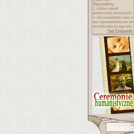
Racjonalisty:
(..) żadna z metod
poznawczych stosowanych
w celu uzasadnienia wiary w
tezy supernaturalistycz
ne nie
jest adekwatna do tego celu.
Tad Clements
R
[