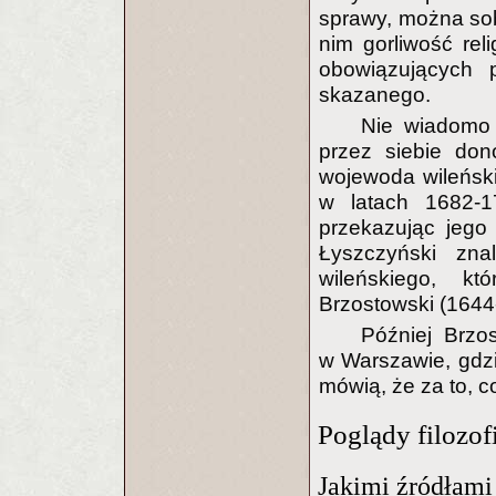
sprawy, można so
nim gorliwość rel
obowiązujących 
skazanego.
Nie wiadomo 
przez siebie don
wojewoda wileński
w latach 1682-17
przekazując jego
Łyszczyński zna
wileńskiego, k
Brzostowski (1644
Później Brzo
w Warszawie, gdzi
mówią, że za to, c
Poglądy filozo
Jakimi źródłam