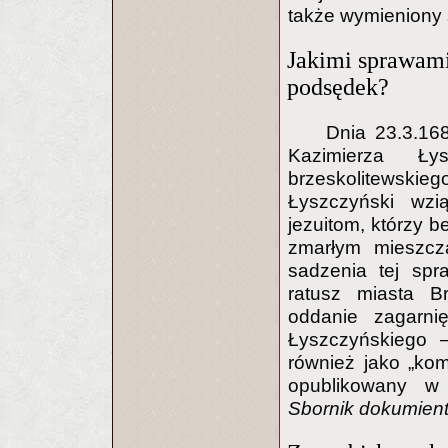
także wymieniony 
Jakimi sprawami
podsędek?
Dnia 23.3.168
Kazimierza Ły
brzeskolitewski
Łyszczyński wzi
jezuitom, którzy 
zmarłym mieszcz
sadzenia tej spr
ratusz miasta B
oddanie zagarni
Łyszczyńskiego —
również jako „kom
opublikowany 
Sbornik dokumien