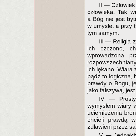
II — Człowiek
człowieka. Tak w
a Bóg nie jest by
w umyśle, a przy 
tym samym.
III — Religia 
ich czczono, c
wprowadzona pr
rozpowszechniany 
ich lękano. Wiara
bądź to logiczna, 
prawdy o Bogu, jes
jako fałszywą, jes
IV — Prosty
wymysłem wiary w
uciemiężenia bron
chcieli prawdą w
zdławieni przez sa
V — Jednakże