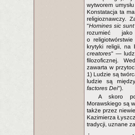
wytworem umysłu l
Konstatacja ta ma
religioznawczy. 
"
Homines sic sunt
rozumieć jako
o religiotwórstwie 
krytyki religii, n
creatores
" — ludz
filozoficznej. We
zawarta w przytoc
1) Ludzie są twórc
ludzie są międz
factores Dei
").
A skoro po
Morawskiego są włą
także przez niewie
Kazimierza Łyszcz
tradycji, uznane z