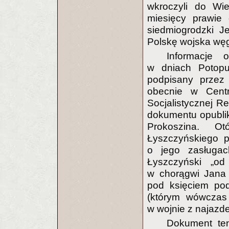
wkroczyli do Wie
miesięcy prawie 
siedmiogrodzki J
Polskę wojska węg
Informacje 
w dniach Potopu
podpisany przez 
obecnie w Centr
Socjalistycznej R
dokumentu opubliko
Prokoszina. Ot
Łyszczyńskiego p
o jego zasługac
Łyszczyński „o
w chorągwi Jana 
pod księciem pod
(którym wówczas 
w wojnie z najazd
Dokument ten