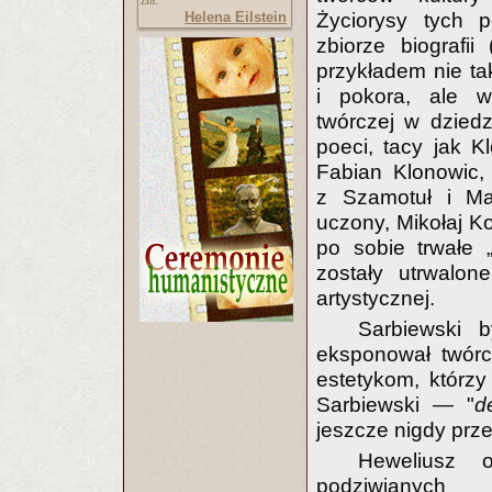
zła.
Życiorysy tych p
Helena Eilstein
zbiorze biografii 
przykładem nie ta
i pokora, ale w
twórczej w dziedz
poeci, tacy jak 
Fabian Klonowic,
z Szamotuł i Mar
uczony, Mikołaj Ko
po sobie trwałe „
zostały utrwalon
artystycznej.
Sarbiewski 
eksponował twórc
estetykom, którz
Sarbiewski — "
d
jeszcze nigdy prze
Heweliusz 
podziwianyc