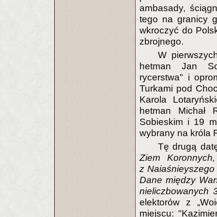
ambasady, ściągn
tego na granicy g
wkroczyć do Polsk
zbrojnego.
W pierwszych
hetman Jan Sob
rycerstwa" i opr
Turkami pod Choc
Karola Lotaryńsk
hetman Michał Ra
Sobieskim i 19 ma
wybrany na króla 
Tę drugą dat
Ziem Koronnych,
z Naiaśnieyszego I
Dane między Wars
nieliczbowanych 
elektorów z „Woi
miejscu: "Kazimier