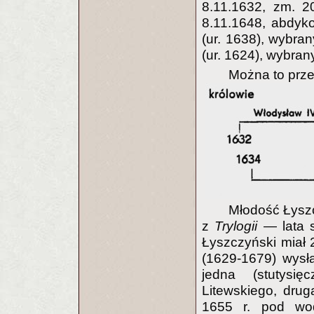
8.11.1632, zm. 2
8.11.1648, abdyko
(ur. 1638), wybran
(ur. 1624), wybran
Można to prze
Młodość Łysz
z
Trylogii
— lata 
Łyszczyński miał 2
(1629-1679) wysł
jedna (stutysię
Litewskiego, drug
1655 r. pod wo