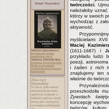
Sklepik "Racjonalisty"
twórczości
. Ujmuj
należałoby uznać z
którzy w swoich pra
wychodząc z założ
aktywność.
Przypomnijmy 
myślicielami XVI
Maciej Kazimier
(1611-1687) i
J
Mariusz Agnosiewicz -
Kryminalne dzieje
przykładu ludzi b
papiestwa tom II
Tadeusz Żeleński-Boy -
poezji, astronoma
Dziewice konsystorskie.
Dzika gospodarka
i żaden z nich n
małżeńska konsystorzy
katolickich
znajdujemy ten 
właśnie do twórczo
Złota myśl
Racjonalisty:
Przynależność
W istocie, tylko naiwny
przeszkodziła mu 
antropocentryzm może
upatrywać wyłącznie w
Żywotach święty
ludzkości zarówno stronę
koncepcję wychow
bierną, jak i czynną przy
rozważaniu problematyki
twórców kultury