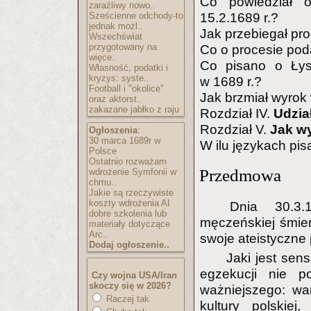
Co powiedział o
zaraźliwy nowo..
Sześcienne odchody-to
15.2.1689 r.?
jednak możl..
Jak przebiegał pr
Wszechświat
przygotowany na
Co o procesie pod
więce..
Co pisano o Łys
Własność, podatki i
kryzys: syste..
w 1689 r.?
Football i "okolice"
Jak brzmiał wyro
oraz aktorst..
zakazane jabłko z raju
Rozdział IV.
Udzia
Rozdział V.
Jak w
Ogłoszenia
:
30 marca 1689r w
W ilu językach pi
Polsce
Ostatnio rozważam
Przedmowa
wdrożenie Symfonii w
chmu..
Jakie są rzeczywiste
koszty wdrożenia AI
Dnia 30.3.
dobre szkolenia lub
męczeńskiej śmier
materiały dotyczące
Arc..
swoje ateistyczne
Dodaj ogłoszenie..
Jaki jest sen
egzekucji nie p
Czy wojna USA/Iran
skoczy się w 2026?
ważniejszego: wa
Raczej tak
kultury polskie