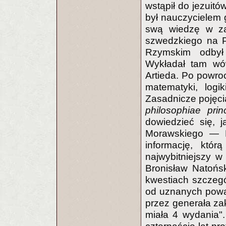
wstąpił do jezuit
był nauczycielem 
swą wiedzę w zak
szwedzkiego na P
Rzymskim odbył 
Wykładał tam wó
Artieda. Po powroc
matematyki, logik
Zasadnicze pojęci
philosophiae princ
dowiedzieć się, 
Morawskiego — Ka
informację, któ
najwybitniejszy w
Bronisław Natońs
kwestiach szczeg
od uznanych powag
przez generała za
miała 4 wydania"