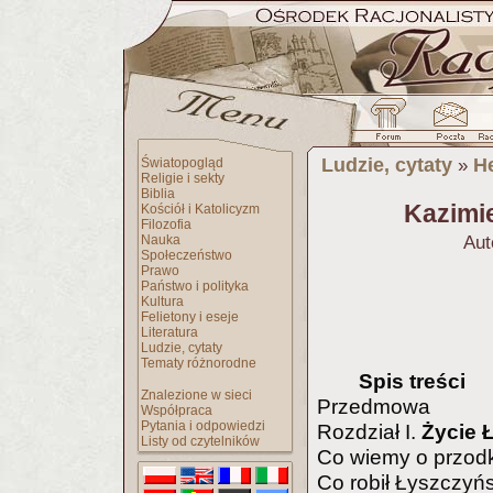
Ludzie, cytaty
H
Światopogląd
»
Religie i sekty
Biblia
Kazimie
Kościół i Katolicyzm
Filozofia
Nauka
Aut
Społeczeństwo
Prawo
Państwo i polityka
Kultura
Felietony i eseje
Literatura
Ludzie, cytaty
Tematy różnorodne
Spis treści
Znalezione w sieci
Przedmowa
Współpraca
Pytania i odpowiedzi
Rozdział I.
Życie 
Listy od czytelników
Co wiemy o przod
Co robił Łyszczyń