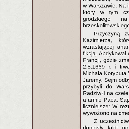
w Warszawie. Na in
który w tym cz
grodzkiego n
brzeskolitewskieg
Przyczyną z
Kazimierza, kt
wzrastającej ana
fikcją. Abdykował 
Francji, gdzie zma
2.5.1669 r. i tr
Michała Korybuta
Jaremy. Sejm odby
przybyli do War
Radziwiłł na czele
a armie Paca, Sap
liczniejsze: W re
wywożono na cment
Z uczestnict
doniosły fakt: p