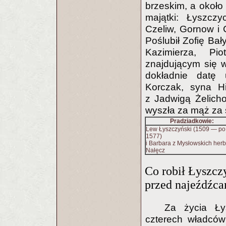
brzeskim, a około
majątki: Łyszczy
Czeliw, Gornow i
Poślubił Zofię Bał
Kazimierza, Pi
znajdującym się 
dokładnie datę 
Korczak, syna Hi
z Jadwigą Żelich
wyszła za mąż za s
Pradziadkowie:
Lew Łyszczyński (1509 — po
1577)
i Barbara z Mysłowskich her
Nałęcz
Co robił Łyszcz
przed najeźdźc
Za życia Ły
czterech władców