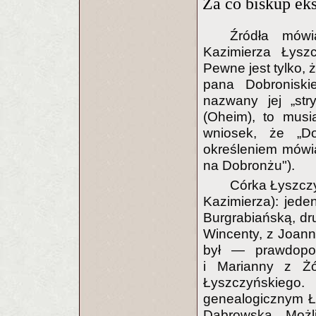
Za co biskup e
Źródła mówi
Kazimierza Łyszc
Pewne jest tylko, 
pana Dobroniski
nazwany jej „stry
(Oheim), to musi
wniosek, że „Do
określeniem mówią
na Dobronżu").
Córka Łyszczy
Kazimierza): jeden
Burgrabiańską, drug
Wincenty, z Joann
był — prawdopo
i Marianny z Żó
Łyszczyńskiego
genealogicznym Ł
Dąbrowska. Możli