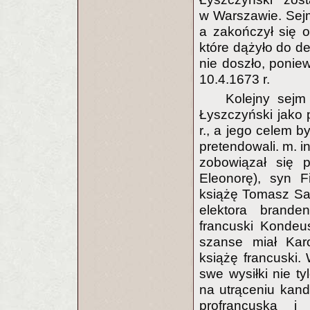
w Warszawie. Sejm 
a zakończył się o
które dążyło do de
nie doszło, poniew
10.4.1673 r.
Kolejny sejm
Łyszczyński jako p
r., a jego celem b
pretendowali. m. i
zobowiązał się 
Eleonorę), syn F
książę Tomasz Sab
elektora brande
francuski Kondeus
szanse miał Karo
książę francuski. 
swe wysiłki nie t
na utrąceniu kand
profrancuska i