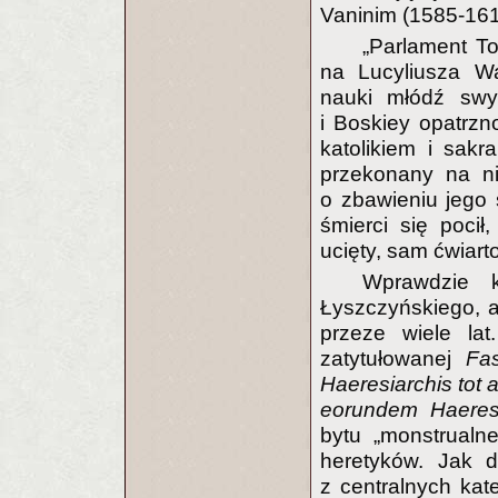
Vaninim (1585-161
„Parlament To
na Lucyliusza Wa
nauki młódź swy
i Boskiey opatrzno
katolikiem i sakr
przekonany na ni
o zbawieniu jego 
śmierci się pocił,
ucięty, sam ćwiart
Wprawdzie 
Łyszczyńskiego, al
przeze wiele lat
zatytułowanej
Fas
Haeresiarchis tot a
eorundem Haeres
bytu „monstrualn
heretyków. Jak d
z centralnych kate