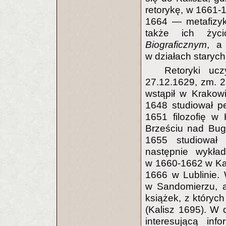
retorykę, w 1661-
1664 — metafizyk
także ich ży
Biograficznym
, a
w działach starych
Retoryki uc
27.12.1629, zm. 2
wstąpił w Krakow
1648 studiował p
1651 filozofię w
Brześciu nad Bug
1655 studiował 
następnie wykła
w 1660-1662 w Ka
1666 w Lublinie. 
w Sandomierzu, a
książek, z któryc
(Kalisz 1695). W
interesującą inf