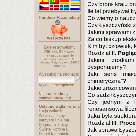
Czy bronił kraju 
Ile lat przebywał 
Co wiemy o naucz
Fundusz Racjonalisty
Czy Łyszczyński z
Jakimi sprawami z
Za co biskup eks
Wesprzyj nas..
Kim byt człowiek, 
Zarejestrowaliśmy
296.754.017
wizyt
Rozdział II.
Pogląd
Ponad 1062 autorów
Jakimi źródłam
napisało
dla nas 7343
tekstów.
Zajęłyby one 28930
dysponujemy?
stron A4
Jaki sens miał
Wyszukaj na stronach:
chimeryczna"?
Kryteria szczegółowe
Jakie zróżnicowa
Najnowsze strony..
Co sądził Łyszczyńs
Archiwum streszczeń..
Czy jednym z f
Ostatnie wątki Forum
:
renesansowa filoz
iluzja wolności
Jaka była struktur
Wzór na liczby
parzyste i nie par..
Rozdział III.
Proce
Dogmat o Trójcy
Jak sprawa Łyszcz
Świętej - próba l..
Diabeł tasmański i