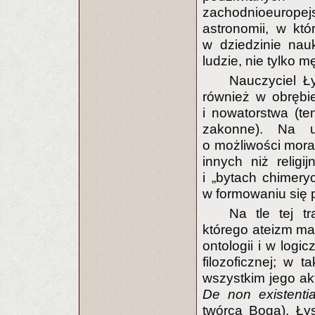
zachodnioeurop
astronomii, w kt
w dziedzinie nau
ludzie, nie tylko m
Nauczyciel Ł
również w obrębie
i nowatorstwa (te
zakonne). Na u
o możliwości mor
innych niż relig
i „bytach chimeryc
w formowaniu się
Na tle tej tr
którego ateizm ma 
ontologii i w logic
filozoficznej; w 
wszystkim jego ak
De non existenti
twórcą Boga), Łys