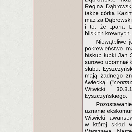
Regina Dąbrowska
także córka Kazim
mąż za Dąbrowskie
i to, że „pana D
bliskich krewnych
Niewątpliwe j
pokrewieństwo ma
biskup łupki Jan 
surowo upomniał 
ślubu. Łyszczyńs
mają żadnego zn
świecką" ("
contrac
Witwicki 30.8
Łyszczyńskiego.
Pozostawan
uznanie ekskomun
Witwicki awanso
w której skład 
Warszawa. Następ