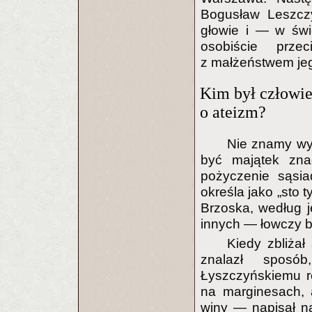
Bogusław Leszczy
głowie i — w świ
osobiście prz
z małżeństwem jego
Kim był człowie
o ateizm?
Nie znamy wys
być majątek znac
pożyczenie sąsia
określa jako „sto 
Brzoska, według j
innych — łowczy b
Kiedy zbliżał
znalazł sposó
Łyszczyńskiemu r
na marginesach,
winy — napisał n