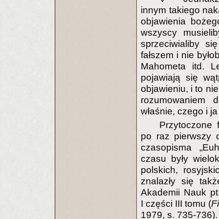
innym takiego nak
objawienia bożeg
wszyscy musielib
sprzeciwialiby s
fałszem i nie było
Mahometa itd. Le
pojawiają się wąt
objawieniu, i to n
rozumowaniem d
właśnie, czego i j
Przytoczone 
po raz pierwszy 
czasopisma „Euh
czasu były wielo
polskich, rosyjski
znalazły się tak
Akademii Nauk p
I części III tomu (
F
1979, s. 735-736).