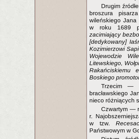
Drugim źródł
broszura pisarz
wileńskiego Jana
w roku 1689 p
zacimiający bezb
[dedykowany] Iaś
Kozimierzowi Sapi
Wojewodzie Wile
Litewskiego, Woł
Rakańciskiemu et
Boskiego promotor
Trzecim — M
bracławskiego Ja
nieco różniących s
Czwartym — r
r. Najobszerniejs
w tzw.
Recesa
Państwowym w Gd