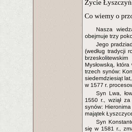
Życie Łyszczyń
Co wiemy o prz
Nasza wiedz
obejmuje trzy poko
Jego pradziad
(według tradycji 
brzeskolitewski
Mysłowską, która 
trzech synów: Kon
siedemdziesiąt la
w 1577 r. procesow
Syn Lwa, łow
1550 r., wziął z
synów: Hieronima 
majątek Łyszczyc
Syn Konstante
się w 1581 r., zm