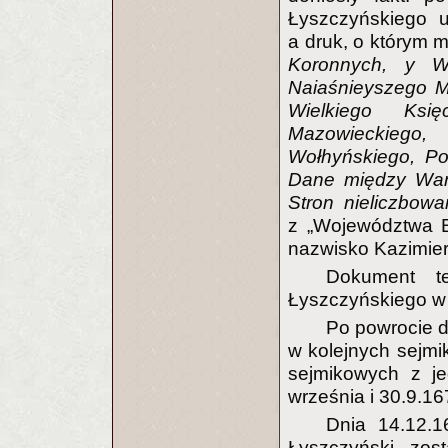
Łyszczyńskiego u
a druk, o którym m
Koronnych, y Wi
Naiaśnieyszego M
Wielkiego Księ
Mazowieckiego, I
Wołhyńskiego, Po
Dane między War
Stron nieliczbow
z „Województwa B
nazwisko Kazimie
Dokument t
Łyszczyńskiego w 
Po powrocie d
w kolejnych sejm
sejmikowych z j
września i 30.9.16
Dnia 14.12.1
Łyszczyński zo