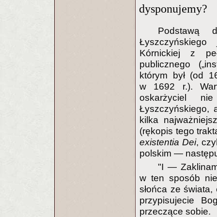
dysponujemy?
Podstawą dl
Łyszczyńskiego 
Kórnickiej z pe
publicznego („in
którym był (od 1
w 1692 r.). Wa
oskarżyciel ni
Łyszczyńskiego, a
kilka najważniejs
(rękopis tego trakt
existentia Dei
, czy
polskim — następu
"I — Zaklina
w ten sposób nie
słońca ze świata,
przypisujecie Bo
przeczące sobie.