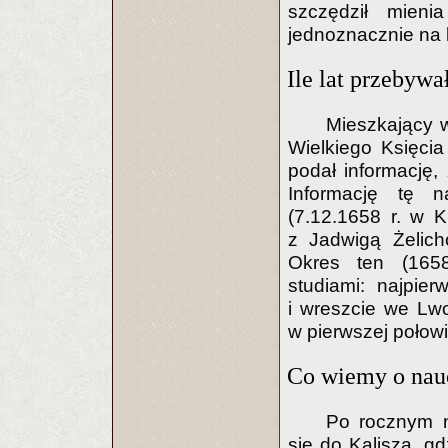
szczędził mien
jednoznacznie na 
Ile lat przebyw
Mieszkający w
Wielkiego Księcia
podał informację, 
Informację tę n
(7.12.1658 r. w 
z Jadwigą Żelich
Okres ten (1658
studiami: najpie
i wreszcie we Lwo
w pierwszej połowi
Co wiemy o nau
Po rocznym n
się do Kalisza, g