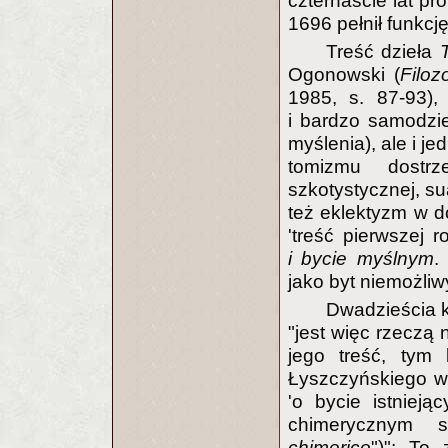
czternaście lat pr
1696 pełnił funkcj
Treść dzieła
Ogonowski (
Filoz
1985, s. 87-93),
i bardzo samodzie
myślenia), ale i j
tomizmu dostr
szkotystycznej, su
też eklektyzm w d
'treść pierwszej 
i bycie myślnym
.
jako byt niemożli
Dwadzieścia k
"jest więc rzeczą
jego treść, tym 
Łyszczyńskiego w
'o bycie istnieją
chimerycznym sp
chimerico
")": To