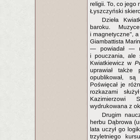
religii. To, co je
Łyszczyński skierow
Dzieła Kwiat
baroku. Muzyce
i magnetyczne", a 
Giambattista Mari
— powiadał — ni
i pouczania, ale 
Kwiatkiewicz w
P
uprawiał także 
opublikował, są 
Poświęcał je róż
rozkazami służ
Kazimierzowi 
wydrukowana z okaz
Drugim nauc
herbu Dąbrowa (ur.
lata uczył go logi
trzyletniego kurs