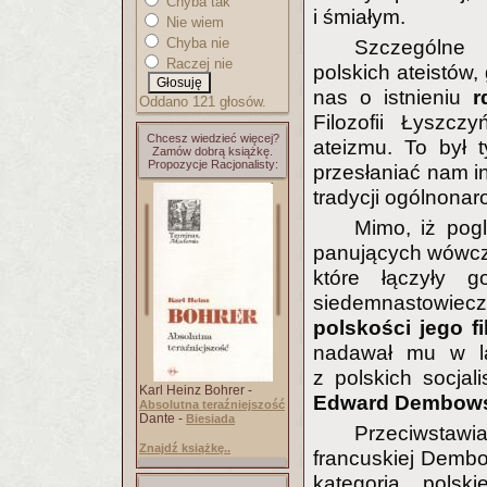
Chyba tak
i śmiałym.
Nie wiem
Chyba nie
Szczególne
Raczej nie
polskich ateistów
nas o istnieniu
r
Oddano 121 głosów.
Filozofii Łyszc
Chcesz wiedzieć więcej?
ateizmu. To był 
Zamów dobrą książkę.
Propozycje Racjonalisty:
przesłaniać nam in
tradycji ogólnonar
Mimo, iż pog
panujących wówczas
które łączyły go
siedemnastowiec
polskości jego fil
nadawał mu w lat
z polskich socjal
Karl Heinz Bohrer -
Edward Dembow
Absolutna teraźniejszość
Dante -
Biesiada
Przeciwstawiają
Znajdź książkę..
francuskiej Dembow
kategorią polski