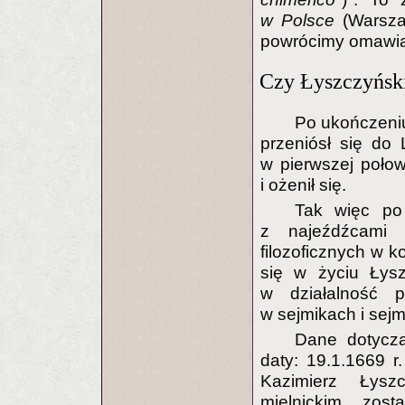
w Polsce
(Warsza
powrócimy omawiaj
Czy Łyszczyński
Po ukończeniu
przeniósł się do 
w pierwszej połow
i ożenił się.
Tak więc po 
z najeźdźcami 
filozoficznych w k
się w życiu Łys
w działalność p
w sejmikach i sej
Dane dotycz
daty: 19.1.1669 r
Kazimierz Łysz
mielnickim, zos