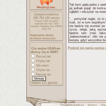
Tak bym ujęła jedno z wie
Wesprzyj nas..
jej jednak pojąć do końca,
zgłębić i odczytać na now
Zarejestrowaliśmy
295.783.182
wizyty
'… pomyślał nagle, że to 
Ponad 1062 autorów
Isak, że w tym wspólnym 
napisało
dla nas 7343
nie będzie się oceniać po 
tekstów.
Zajęłyby one 28930
stron A4
życia, religii, jaką wyzn
będzie tam znać takic
Najnowsze strony..
„bałwochwalca”; nikt nie
Archiwum streszczeń..
bożęta, gdyż wszystkie bos
Podziel się swoją opinią o
Czy wojna USA/Iran
skoczy się w 2026?
Raczej tak
Chyba tak
Nie wiem
Chyba nie
Raczej nie
Oddano 121 głosów.
Regulamin publikacji
Bannery
Mapa
[
] [
] [