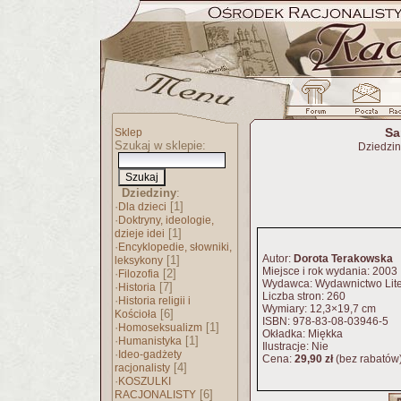
Sa
Sklep
Szukaj w sklepie:
Dziedzi
Dziedziny
:
·
[1]
Dla dzieci
·
Doktryny, ideologie,
[1]
dzieje idei
·
Encyklopedie, słowniki,
Autor:
Dorota Terakowska
[1]
leksykony
Miejsce i rok wydania: 2003
·
[2]
Filozofia
Wydawca: Wydawnictwo Lite
·
[7]
Historia
Liczba stron: 260
·
Historia religii i
Wymiary: 12,3×19,7 cm
[6]
Kościoła
ISBN: 978-83-08-03946-5
·
[1]
Homoseksualizm
Okładka: Miękka
·
[1]
Humanistyka
Ilustracje: Nie
·
Ideo-gadżety
Cena:
29,90 zł
(bez rabatów
[4]
racjonalisty
·
KOSZULKI
[6]
RACJONALISTY