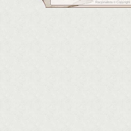
Racjonalista
Copyright
©