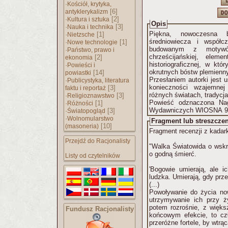
·
Kościół, krytyka,
[6]
antyklerykalizm
·
[2]
Kultura i sztuka
Opis
·
[3]
Nauka i technika
Piękna, nowoczesna 
·
[1]
Nietzsche
średniowiecza i współc
·
[1]
Nowe technologie
budowanym z motywów 
·
Państwo, prawo i
chrześcijańskiej, eleme
[2]
ekonomia
historiograficznej, w kt
·
Powieści i
okrutnych bóstw plemienn
[14]
powiastki
Przesłaniem autorki jest 
·
Publicystyka, literatura
konieczności wzajemnej
[3]
faktu i reportaż
różnych światach, tradycja
·
[3]
Religioznawstwo
Powieść odznaczona Na
·
[1]
Różności
Wydawniczych WIOSNA 98
·
[3]
Światopogląd
·
Wolnomularstwo
Fragment lub streszczen
[10]
(masoneria)
Fragment recenzji z kadark
Przejdź do Racjonalisty
"Walka Światowida o wskr
o godną śmierć.
Listy od czytelników
'Bogowie umierają, ale ic
ludzka. Umierają, gdy prze
(...)
Powoływanie do życia now
utrzymywanie ich przy ż
potem rozrośnie, z więk
Fundusz Racjonalisty
końcowym efekcie, to czło
przeróżne fortele, by wtrą