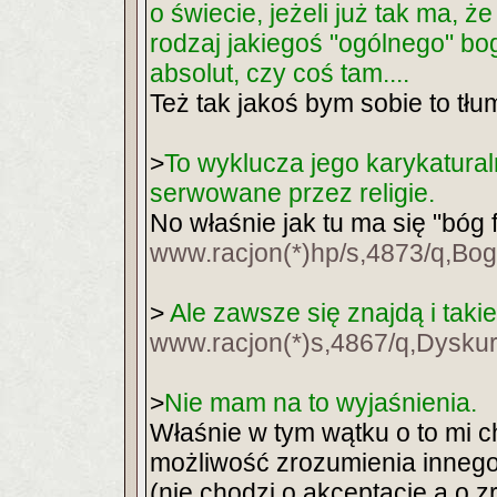
o świecie, jeżeli już tak ma, ż
rodzaj jakiegoś "ogólnego" bo
absolut, czy coś tam....
Też tak jakoś bym sobie to tłu
>
To wyklucza jego karykatural
serwowane przez religie.
No właśnie jak tu ma się "bóg 
www.racjon(*)hp/s,4873/q,Bo
>
Ale zawsze się znajdą i takie
www.racjon(*)s,4867/q,Dyskurs
>
Nie mam na to wyjaśnienia.
Właśnie w tym wątku o to mi c
możliwość zrozumienia innego
(nie chodzi o akceptację a o