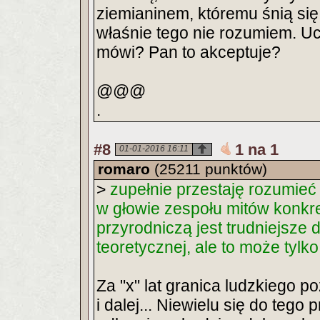
ziemianinem, któremu śnią się
właśnie tego nie rozumiem. Uc
mówi? Pan to akceptuje?
@@@
.
#8
1 na 1
01-01-2016 16:11
romaro
(25211 punktów)
>
zupełnie przestaję rozumieć
w głowie zespołu mitów konkret
przyrodniczą jest trudniejsze 
teoretycznej, ale to może tylk
Za "x" lat granica ludzkiego po
i dalej... Niewielu się do tego