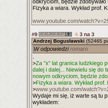
odkryciom, będzie zdobywało t
Fizyka a wiara. Wykład prof. 
www.youtube.com/watch?v=2
#9
3 na 3
01-01-2016 16:27
Andrzej Bogusławski
(52465 p
W odpowiedzi
romaro
.
>
Za "x" lat granica ludzkiego 
dalej i dalej... Niewielu się do
nowym odkryciom, będzie zdob
>
Fizyka a wiara. Wykład prof.
>
www.youtube.com/watch?v=
Wydaje mi się, iż warte są tu 
wykładem: