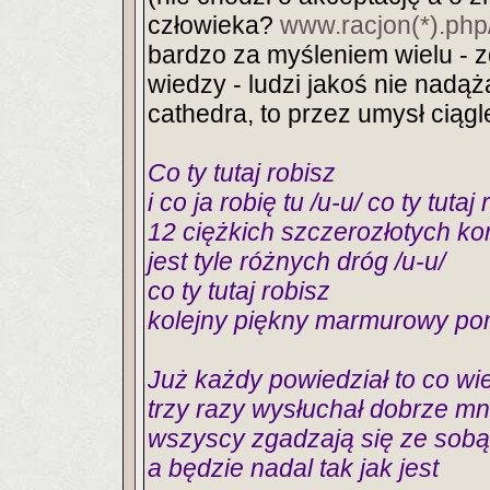
człowieka?
www.racjon(*).ph
bardzo za myśleniem wielu - zd
wiedzy - ludzi jakoś nie nadą
cathedra, to przez umysł ciągle
Co ty tutaj robisz
i co ja robię tu /u-u/ co ty tutaj
12 ciężkich szczerozłotych ko
jest tyle różnych dróg /u-u/
co ty tutaj robisz
kolejny piękny marmurowy pom
Już każdy powiedział to co wie
trzy razy wysłuchał dobrze mn
wszyscy zgadzają się ze sobą
a będzie nadal tak jak jest