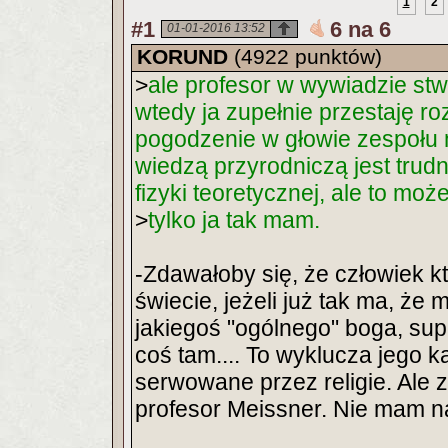
1
2
#1
6 na 6
01-01-2016 13:52
KORUND
(4922 punktów)
>
ale profesor w wywiadzie stw
wtedy ja zupełnie przestaję r
pogodzenie w głowie zespołu mi
wiedzą przyrodniczą jest trud
fizyki teoretycznej, ale to moż
>
tylko ja tak mam.
-Zdawałoby się, że człowiek kt
świecie, jeżeli już tak ma, że 
jakiegoś "ogólnego" boga, sup
coś tam.... To wyklucza jego k
serwowane przez religie. Ale z
profesor Meissner. Nie mam na