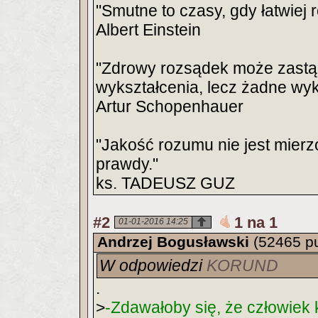
"Smutne to czasy, gdy łatwiej 
Albert Einstein
"Zdrowy rozsądek może zastąp
wykształcenia, lecz żadne wyk
Artur Schopenhauer
"Jakość rozumu nie jest mierz
prawdy."
ks. TADEUSZ GUZ
#2
1 na 1
01-01-2016 14:25
Andrzej Bogusławski
(52465 p
W odpowiedzi
KORUND
.
>
-Zdawałoby się, że człowiek 