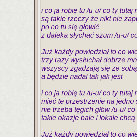
i co ja robię tu /u-u/ co ty tutaj
są takie rzeczy że nikt nie za
po co tu się głowić
z daleka słychać szum /u-u/ co 
Już każdy powiedział to co wie
trzy razy wysłuchał dobrze mn
wszyscy zgadzają się ze sobą
a będzie nadal tak jak jest
i co ja robię tu /u-u/ co ty tutaj
mieć te przestrzenie na jedno 
nie trzeba tęgich głów /u-u/ co 
takie okazje bale i lokale chcą
Już każdy powiedział to co wie