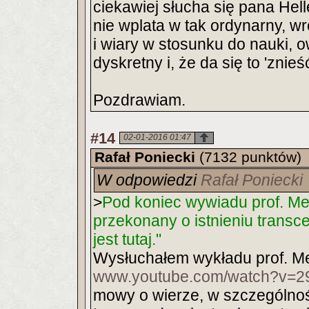
ciekawiej słucha się pana Hell
nie wplata w tak ordynarny, 
i wiary w stosunku do nauki, o
dyskretny i, że da się to 'znieść
Pozdrawiam.
#14
02-01-2016 01:47
Rafał Poniecki
(7132 punktów)
W odpowiedzi
Rafał Poniecki
>
Pod koniec wywiadu prof. Me
przekonany o istnieniu transcen
jest tutaj."
Wysłuchałem wykładu prof. Mei
www.youtube.com/watch?v=2
mowy o wierze, w szczególności 