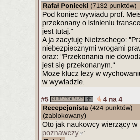
Rafał Poniecki
(7132 punktów)
Pod koniec wywiadu prof. Mei
przekonany o istnieniu transcen
jest tutaj."
A ja zacytuję Nietzschego: "P
niebezpiecznymi wrogami praw
oraz: "Przekonania nie dowod
jest się przekonanym."
Może klucz leży w wychowaniu
w wywiadzie.
#5
4 na 4
01-01-2016 14:32
Recepcjonista
(424 punktów)
(zablokowany)
Oto jak naukowcy wierzący w 
poznawczy
: