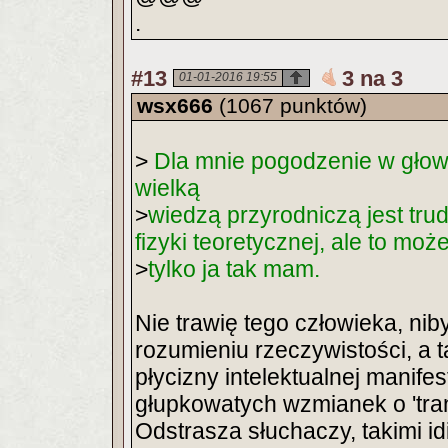
.
#13
3 na 3
01-01-2016 19:55
wsx666
(1067 punktów)
>
Dla mnie pogodzenie w głowie
wielką
>
wiedzą przyrodniczą jest tru
fizyki teoretycznej, ale to moż
>
tylko ja tak mam.
Nie trawię tego człowieka, niby 
rozumieniu rzeczywistości, a t
płycizny intelektualnej manife
głupkowatych wzmianek o 'trans
Odstrasza słuchaczy, takimi i