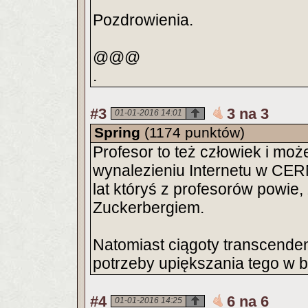
Pozdrowienia.
@@@
.
#3
3 na 3
01-01-2016 14:01
Spring
(1174 punktów)
Profesor to też człowiek i może
wynalezieniu Internetu w CERN
lat któryś z profesorów powie,
Zuckerbergiem.
Natomiast ciągoty transcenden
potrzeby upiększania tego w 
#4
6 na 6
01-01-2016 14:25