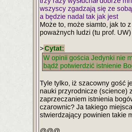
trzy razy wysłuchał dobrze mn
wszyscy zgadzają się ze sobą
a będzie nadal tak jak jest
Może to, może siamto, jak to
poważnych ludzi (tu prof. UW)
>
Cytat:
W opinii gościa Jedynki ni
bądź potwierdzić istnienie Bo
Tyle tylko, iż szacowny gość j
nauki przyrodnicze (science) 
zaprzeczaniem istnienia bogów
czarownic? Ja takiego miejsca
stwierdzający powinien takie 
@@@