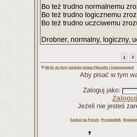
Bo też trudno normalnemu zro
Bo też trudno logicznemu zro
Bo też trudno uczciwemu zroz
Drobner, normalny, logiczny, u
1
2
Wróć do listy wątków działu Filozofia i światopogląd
Aby pisać w tym wą
Zaloguj jako
:
Zaloguj
Jeżeli nie jesteś za
Szukaj na Forum
Przewodnik
Regulam