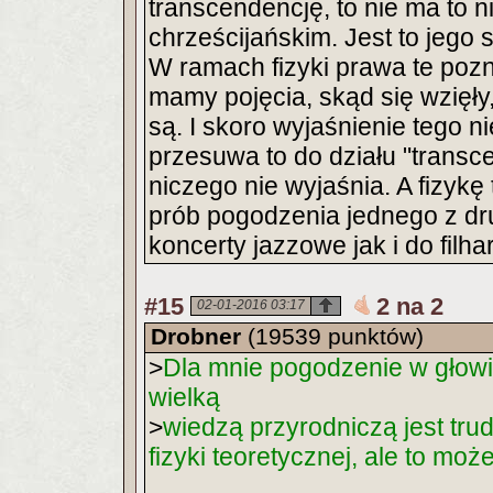
transcendencję, to nie ma to 
chrześcijańskim. Jest to jego
W ramach fizyki prawa te pozn
mamy pojęcia, skąd się wzięły, 
są. I skoro wyjaśnienie tego ni
przesuwa to do działu "transc
niczego nie wyjaśnia. A fizykę 
prób pogodzenia jednego z dru
koncerty jazzowe jak i do filha
#15
2 na 2
02-01-2016 03:17
Drobner
(19539 punktów)
>
Dla mnie pogodzenie w głowie
wielką
>
wiedzą przyrodniczą jest tru
fizyki teoretycznej, ale to moż