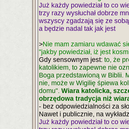
Już każdy powiedział to co wie
trzy razy wysłuchał dobrze mn
wszyscy zgadzają się ze sobą
a będzie nadal tak jak jest
>
Nie mam zamiaru wdawać si
"jakby powiedział, iż jest kosmi
Gdy sensownym jest:
to, że p
katolikiem, to zapewne nie ozn
Boga przedstawioną w Biblii.
nie, może w Wigilię śpiewa k
domu".
Wiara katolicka, szcz
obrzędowa tradycja niż wiara
- bez odpowiedzialności za sł
Nawet i publicznie, na wykładz
Już każdy powiedział to co wie