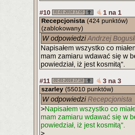
#10
1 na 1
01-01-2016 17:05
Recepcjonista
(424 punktów)
(zablokowany)
W odpowiedzi
Andrzej Bogus
Napisałem wszystko co miałem
mam zamiaru wdawać się w b
powiedział, iż jest kosmitą".
#11
3 na 3
01-01-2016 17:16
szarley
(55010 punktów)
W odpowiedzi
Recepcjonista
>
Napisałem wszystko co miał
mam zamiaru wdawać się w b
powiedział, iż jest kosmitą".
>