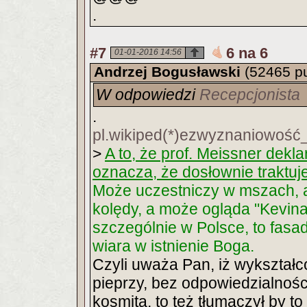
.
#7
6 na 6
01-01-2016 14:56
Andrzej Bogusławski
(52465 p
W odpowiedzi
Recepcjonista
.
pl.wikiped(*)ezwyznaniowoś
>
A to, że prof. Meissner dekla
oznacza, że dosłownie traktuj
Może uczestniczy w mszach, a
kolędy, a może ogląda "Kevin
szczególnie w Polsce, to fasa
wiara w istnienie Boga.
Czyli uważa Pan, iż wykształco
pieprzy, bez odpowiedzialności
kosmitą, to też tłumaczył by to