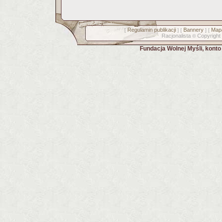
Regulamin publikacji
Bannery
Mapa
[
] [
] [
Racjonalista
Copyright
©
Fundacja Wolnej Myśli, kont