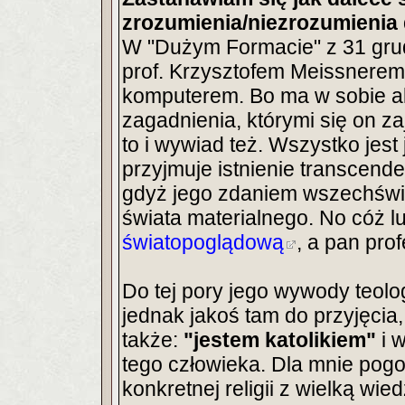
zrozumienia/niezrozumienia 
W "Dużym Formacie" z 31 grud
prof. Krzysztofem Meissnerem 
komputerem. Bo ma w sobie ak
zagadnienia, którymi się on z
to i wywiad też. Wszystko jest
przyjmuje istnienie transcende
gdyż jego zdaniem wszechświat
świata materialnego. No cóż l
światopoglądową
, a pan pro
Do tej pory jego wywody teolo
jednak jakoś tam do przyjęcia
także:
"jestem katolikiem"
i w
tego człowieka. Dla mnie pog
konkretnej religii z wielką wie