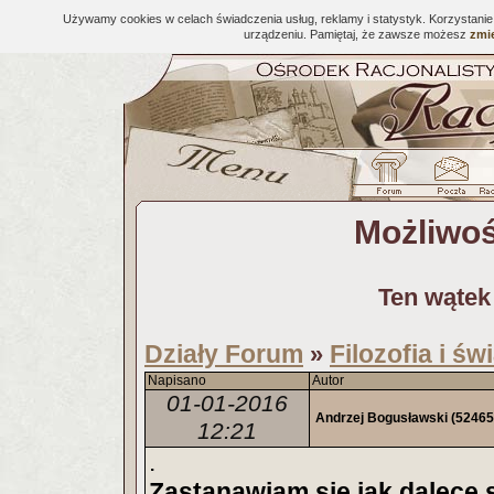
Używamy cookies w celach świadczenia usług, reklamy i statystyk. Korzystani
urządzeniu. Pamiętaj, że zawsze możesz
zmie
Możliwoś
Ten wątek
Działy Forum
Filozofia i ś
»
Napisano
Autor
01-01-2016
Andrzej Bogusławski
(52465
12:21
.
Zastanawiam się jak dalece