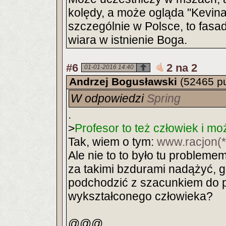
kolędy, a może ogląda "Kevin
szczególnie w Polsce, to fasa
wiara w istnienie Boga.
#6
2 na 2
01-01-2016 14:40
Andrzej Bogusławski
(52465 p
W odpowiedzi
Spring
.
>
Profesor to też człowiek i mo
Tak, wiem o tym:
www.racjon(*
Ale nie to to było tu problemem
za takimi bzdurami nadążyć, 
podchodzić z szacunkiem do p
wykształconego człowieka?
@@@