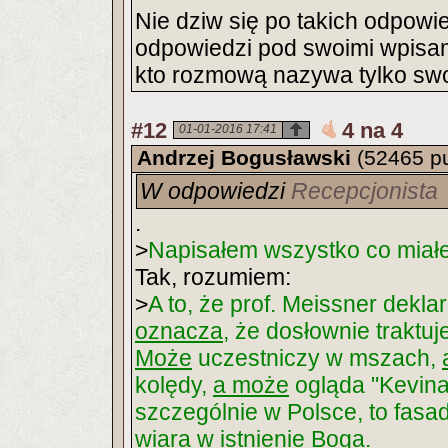
Nie dziw się po takich odpow
odpowiedzi pod swoimi wpisam
kto rozmową nazywa tylko sw
#12
4 na 4
01-01-2016 17:41
Andrzej Bogusławski
(52465 p
W odpowiedzi
Recepcjonista
.
>
Napisałem wszystko co miał
Tak, rozumiem:
>
A to, że prof. Meissner dekla
oznacza
, że dosłownie traktuj
Może
uczestniczy w mszach,
kolędy,
a może
ogląda "Kevina
szczególnie w Polsce, to fasa
wiara w istnienie Boga.