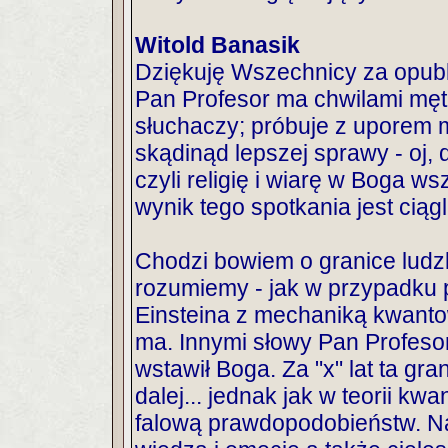
Witold Banasik
Dziękuję Wszechnicy za opub
Pan Profesor ma chwilami mętl
słuchaczy; próbuje z uporem
skądinąd lepszej sprawy - oj, 
czyli religię i wiarę w Boga 
wynik tego spotkania jest ciąg
Chodzi bowiem o granice ludzk
rozumiemy - jak w przypadku p
Einsteina z mechaniką kwantow
ma. Innymi słowy Pan Profeso
wstawił Boga. Za "x" lat ta gran
dalej... jednak jak w teorii kw
falową prawdopodobieństw. N