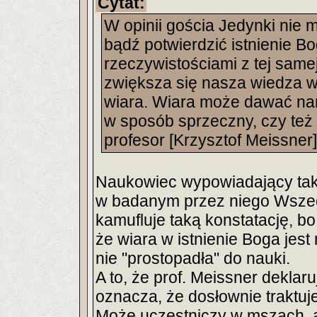
Cytat:
W opinii gościa Jedynki ni
bądź potwierdzić istnienie Bo
rzeczywistościami z tej samej
zwiększa się nasza wiedza w
wiara. Wiara może dawać nam
w sposób sprzeczny, czy też 
profesor [Krzysztof Meissner
Naukowiec wypowiadający tak
w badanym przez niego Wszec
kamufluje taką konstatację, b
że wiara w istnienie Boga jes
nie "prostopadła" do nauki.
A to, że prof. Meissner deklar
oznacza, że dosłownie traktuje
Może uczestniczy w mszach, a