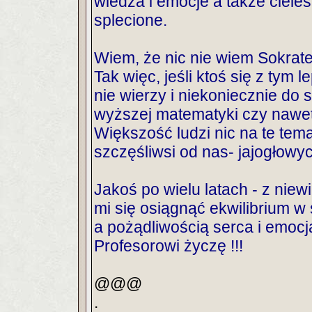
wiedza i emocje a także ciele
splecione.
Wiem, że nic nie wiem Sokrates
Tak więc, jeśli ktoś się z tym l
nie wierzy i niekoniecznie do
wyższej matematyki czy nawet
Większość ludzi nic na te tema
szczęśliwsi od nas- jajogłowy
Jakoś po wielu latach - z niew
mi się osiągnąć ekwilibrium 
a pożądliwością serca i emocj
Profesorowi życzę !!!
@@@
.