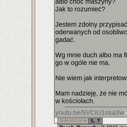
albo choć maszyny?
Jak to rozumieć?
Jestem zdolny przypisa
oderwanych od osobliwoś
gadać.
Wg mnie duch albo ma fi
go w ogóle nie ma.
Nie wiem jak interpretow
Mam nadzieję, że nie mó
w kościołach.
youtu.be/5VCiU1osa3w
19-06-2022 02:44