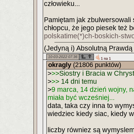
człowieku...
Pamiętam jak zbulwersowali s
chłopcu, że jego piesek też b
polskatime(*)ch-boskich-stw
(Jedyną i) Absolutną Prawdą 
10-03-2022 07:36
1 na 1
okragly
(21806 punktów)
>
>
>
Siostry i Bracia w Chrys
>
>
>
14 dni temu
>
9 marca, 14 dzień wojny, 
miała być wcześniej...
data, taka czy inna to wymysł
wiedziec kiedy siac, kiedy w
liczby równiez są wymyslem c