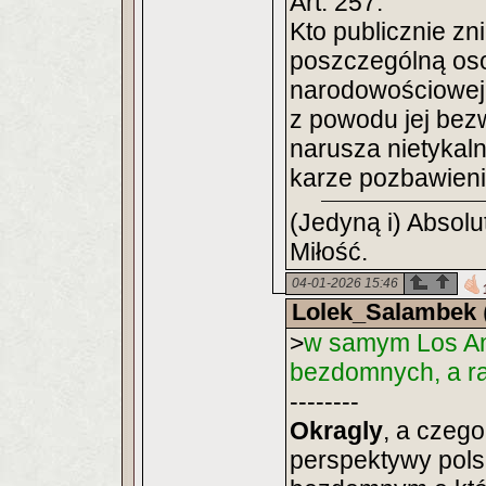
Art. 257.
Kto publicznie zn
poszczególną oso
narodowościowej,
z powodu jej bez
narusza nietykaln
karze pozbawienia
(Jedyną i) Absol
Miłość.
04-01-2026 15:46
Lolek_Salambek
>
w samym Los An
bezdomnych, a ra
--------
Okragly
, a czeg
perspektywy pols