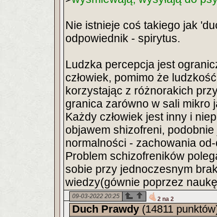
Nie istnieje coś takiego jak 'd
odpowiednik - spirytus.
Ludzka percepcja jest ograni
człowiek, pomimo że ludzkość
korzystając z różnorakich przy
granica zarówno w sali mikro j
Każdy człowiek jest inny i niep
objawem shizofreni, podobnie 
normalności - zachowania od
Problem schizofreników polega
sobie przy jednoczesnym bra
wiedzy(gównie poprzez naukę)
09-03-2022 20:25
2 na 2
Duch Prawdy
(14811 punktów