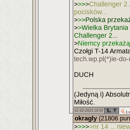
>
>
>
>
Challenger 2.
pocisków...
>
>
>
Polska przekaż
>
>
Wielka Brytania
Challenger 2...
>
Niemcy przekażą 
Czołgi T-14 Armata
tech.wp.pl(*)ie-d
DUCH
(Jedyną i) Absolu
Miłość.
01-02-2023 19:50
1 
okragly
(21806 pun
>
>
>
>
>
nr 14 ... nie