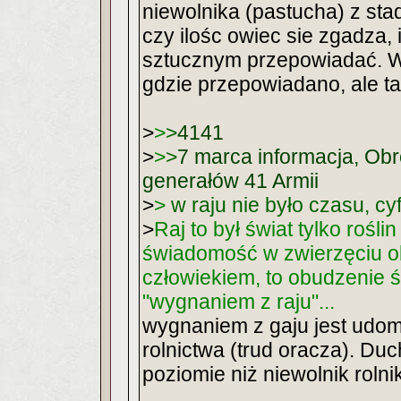
niewolnika (pastucha) z sta
czy ilośc owiec sie zgadza, 
sztucznym przepowiadać. W S
gdzie przepowiadano, ale ta
>
>
>
4141
>
>
>
7 marca informacja, Obr
generałów 41 Armii
>
>
w raju nie było czasu, cyfr,
>
Raj to był świat tylko roślin 
świadomość w zwierzęciu obu
człowiekiem, to obudzenie 
"wygnaniem z raju"...
wygnaniem z gaju jest udom
rolnictwa (trud oracza). Du
poziomie niż niewolnik rolni