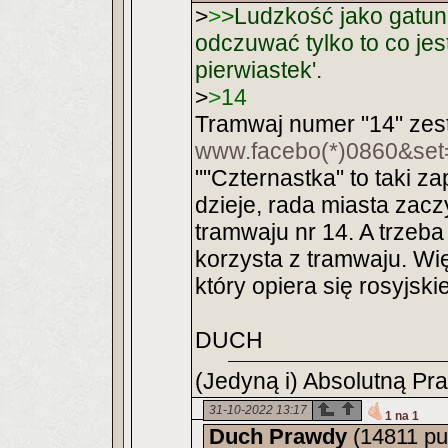
>
>
>
Ludzkość jako gatune
odczuwać tylko to co jest
pierwiastek'.
>
>
14
Tramwaj numer "14" zestr
www.facebo(*)0860&se
""Czternastka" to taki z
dzieje, rada miasta zac
tramwaju nr 14. A trzeb
korzysta z tramwaju. Więc
który opiera się rosyjski
DUCH
(Jedyną i) Absolutną Pr
31-10-2022 13:17
1 na 1
Duch Prawdy
(14811 pu