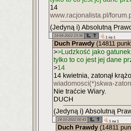
14
www.racjonalista.pl/foru
(Jedyną i) Absolutną Prawd
14-04-2022 23:36
1 na 1
Duch Prawdy
(14811 punk
>
>
Ludzkość jako gatunek 
tylko to co jest jej dane p
>
14
14 kwietnia, zatonął krąż
wiadomosci(*)skwa-zato
Nie traćcie Wiary.
DUCH
(Jedyną i) Absolutną Praw
24-10-2022 00:43
1 na 1
Duch Prawdy
(14811 pun