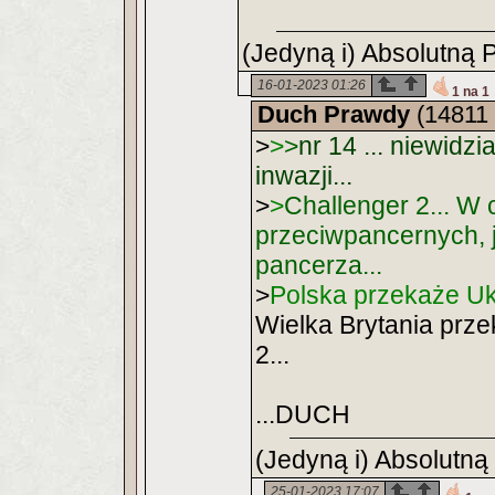
(Jedyną i) Absolutną 
16-01-2023 01:26
1 na 1
Duch Prawdy
(14811 
>
>
>
nr 14 ... niewidzi
inwazji...
>
>
Challenger 2... W 
przeciwpancernych, j
pancerza...
>
Polska przekaże Uk
Wielka Brytania prz
2...
...DUCH
(Jedyną i) Absolutną
25-01-2023 17:07