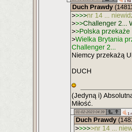
1 na
Duch Prawdy
(1481
>
>
>
>
nr 14 ... niewi
>
>
>
Challenger 2... 
>
>
Polska przekaże 
>
Wielka Brytania p
Challenger 2...
Niemcy przekażą Uk
DUCH
(Jedyną i) Absolutn
Miłość.
01-02-2023 04:39
1 
Duch Prawdy
(148
>
>
>
>
>
nr 14 ... nie