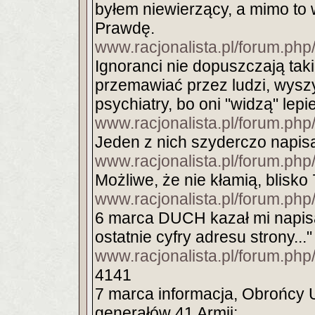
byłem niewierzący, a mimo to
Prawdę.
www.racjonalista.pl/forum.p
Ignoranci nie dopuszczają ta
przemawiać przez ludzi, wysz
psychiatry, bo oni "widzą" lepie
www.racjonalista.pl/forum.p
Jeden z nich szyderczo napisał
www.racjonalista.pl/forum.p
Możliwe, że nie kłamią, blisko 7
www.racjonalista.pl/forum.p
6 marca DUCH kazał mi napisać;
ostatnie cyfry adresu strony..."
www.racjonalista.pl/forum.p
4141
7 marca informacja, Obrońcy U
generałów 41 Armii;