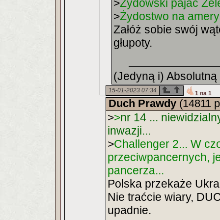
>
Żydowski pajac Zel
>
Żydostwo na amery
Załóż sobie swój wąt
głupoty.
(Jedyną i) Absolutną
15-01-2023 07:34
1 na 1
Duch Prawdy
(14811 p
>
>
nr 14 ... niewidzialn
inwazji...
>
Challenger 2... W cz
przeciwpancernych, je
pancerza...
Polska przekaże Ukrai
Nie traćcie wiary, DU
upadnie.