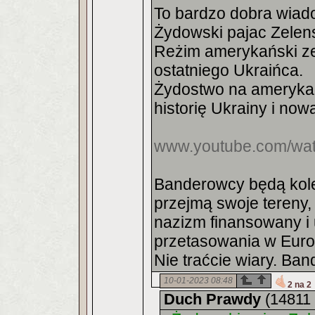
To bardzo dobra wiad
Żydowski pajac Zelensk
Reżim amerykański ze
ostatniego Ukraińca.
Żydostwo na amerykań
historię Ukrainy i nową
www.youtube.com/wat
Banderowcy będą kol
przejmą swoje tereny,
nazizm finansowany i
przetasowania w Euro
Nie traćcie wiary. Ba
10-01-2023 08:48
2 na 2
Duch Prawdy
(14811 