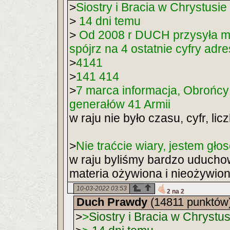
>
Siostry i Bracia w Chrystusie
>
14 dni temu
>
Od 2008 r DUCH przysyła mi Z
spójrz na 4 ostatnie cyfry adre
>
4141
>
141 414
>
7 marca informacja, Obrońcy 
generałów 41 Armii
w raju nie było czasu, cyfr, licz
>
Nie traćcie wiary, jestem g
w raju byliśmy bardzo uduchow
materia ożywiona i nieożywio
10-03-2022 03:53
2 na 2
Duch Prawdy
(14811 punktów
>
>
Siostry i Bracia w Chrystus