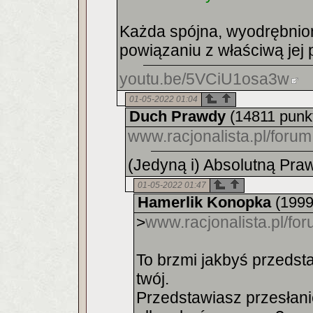
Każda spójna, wyodrębnion
powiązaniu z właściwą jej 
youtu.be/5VCiU1osa3w
01-05-2022 01:04
Duch Prawdy
(14811 punk
www.racjonalista.pl/for
(Jedyną i) Absolutną Praw
01-05-2022 01:47
Hamerlik Konopka
(1999
>
www.racjonalista.pl/f
To brzmi jakbyś przedsta
twój.
Przedstawiasz przesłanie