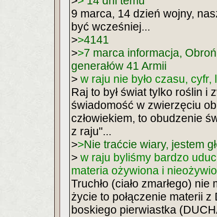
>
>
14 dni temu
9 marca, 14 dzień wojny, nas
być wcześniej...
>
>
4141
>
>
7 marca informacja, Obroń
generałów 41 Armii
>
w raju nie było czasu, cyfr, l
Raj to był świat tylko roślin i z
świadomość w zwierzęciu obud
człowiekiem, to obudzenie 
z raju"...
>
>
Nie traćcie wiary, jestem
>
w raju byliśmy bardzo uduc
materia ożywiona i nieożywi
Truchło (ciało zmarłego) nie
życie to połączenie materi
boskiego pierwiastka (DUCHA) 