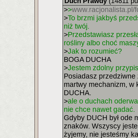
Duch Prawdy
(14811 pu
>
>
www.racjonalista.pl
>
To brzmi jakbyś przed
niż twój.
>
Przedstawiasz przesła
rośliny albo choć mas
>
Jak to rozumieć?
BOGA DUCHA
>
Jestem zdolny przypi
Posiadasz przedziwne z
martwy mechanizm, w kt
DUCHA.
>
ale o duchach oderwan
nie chce nawet gadać.
Gdyby DUCH był ode mn
znaków. Wszyscy jest
żyjemy, nie jesteśmy k