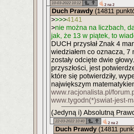
10-03-2022 10:12
2 na 2
Duch Prawdy
(14811 punkt
>
>
>
>
4141
>
nie można na liczbach, d
jak, że 13 w piątek, to wi
DUCH przysłał Znak 4 mar
wiedziałem co oznacza, 7
zostały odcięte dwie głowy
przyszłości, jest potwier
które się potwierdziły, wype
największym matematykiem
www.racjonalista.pl/forum
www.tygodn(*)swiat-jest-
(Jedyną i) Absolutną Prawd
22-03-2022 10:40
2 na 2
Duch Prawdy
(14811 punk