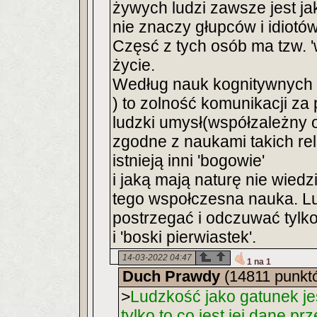
żywych ludzi zawsze jest ja
nie znaczy głupców i idiotów
Częsć z tych osób ma tzw. '
życie.
Według nauk kognitywnych 
) to zolność komunikacji za
ludzki umysł(współzależny o
zgodne z naukami takich reli
istnieją inni 'bogowie'
i jaką mają naturę nie wiedz
tego wspołczesna nauka. Lu
postrzegać i odczuwać tylko 
i 'boski pierwiastek'.
14-03-2022 04:47
1 na 1
Duch Prawdy
(14811 punkt
>
Ludzkość jako gatunek je
tylko to co jest jej dane pr