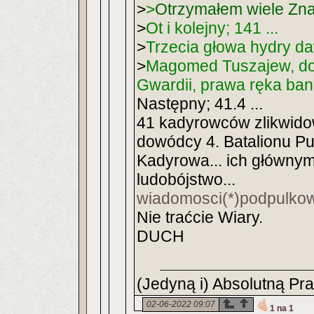
>
>
Otrzymałem wiele Znakó
>
Ot i kolejny; 141 ...
>
Trzecia głowa hydry da
>
Magomed Tuszajew, do
Gwardii, prawa ręka ba
Następny; 41.4 ...
41 kadyrowców zlikwido
dowódcy 4. Batalionu Pu
Kadyrowa... ich głównym
ludobójstwo...
wiadomosci(*)podpulko
Nie traćcie Wiary.
DUCH
(Jedyną i) Absolutną Pr
02-06-2022 09:07
1 na 1