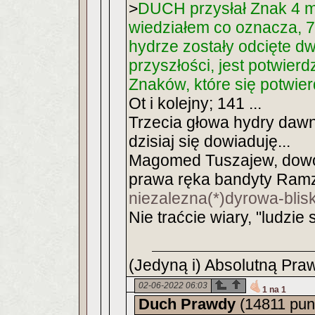
>
DUCH przysłał Znak 4 m
wiedziałem co oznacza, 
hydrze zostały odcięte dw
przyszłości, jest potwier
Znaków, które się potwierdz
Ot i kolejny; 141 ...
Trzecia głowa hydry dawno
dzisiaj się dowiaduję...
Magomed Tuszajew, dowód
prawa ręka bandyty Ram
niezalezna(*)dyrowa-blisk
Nie traćcie wiary, "ludzie 
(Jedyną i) Absolutną Praw
02-06-2022 06:03
1 na 1
Duch Prawdy
(14811 pun