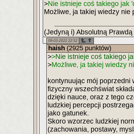
>
Nie istnieje coś takiego jak 
Możliwe, ja takiej wiedzy nie
(Jedyną i) Absolutną Prawdą 
09-03-2022 22:52
haish
(2925 punktów)
>
>
Nie istnieje coś takiego ja
>
Możliwe, ja takiej wiedzy 
kontynuując mój poprzedni 
fizyczny wszechświat skład
dzięki nauce, oraz z tego cz
ludzkiej percepcji postrzeg
jako gatunek.
Skoro wzorzec ludzkiej norma
(zachowania, postawy, myslen