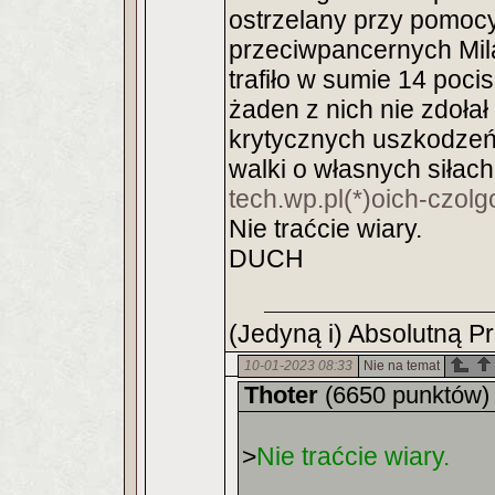
ostrzelany przy pomoc
przeciwpancernych Mil
trafiło w sumie 14 poc
żaden z nich nie zdoła
krytycznych uszkodzeń.
walki o własnych siłach
tech.wp.pl(*)oich-czo
Nie traćcie wiary.
DUCH
(Jedyną i) Absolutną P
10-01-2023 08:33
Nie na temat
Thoter
(6650 punktów)
>
Nie traćcie wiary.