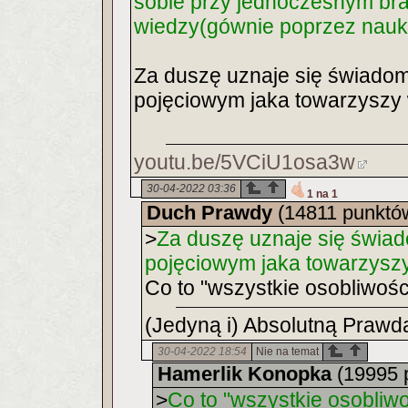
sobie przy jednoczesnym br
wiedzy(gównie poprzez naukę
Za duszę uznaje się świadom
pojęciowym jaka towarzyszy 
youtu.be/5VCiU1osa3w
30-04-2022 03:36
1 na 1
Duch Prawdy
(14811 punktó
>
Za duszę uznaje się świa
pojęciowym jaka towarzysz
Co to "wszystkie osobliwośc
(Jedyną i) Absolutną Prawdą
30-04-2022 18:54
Nie na temat
Hamerlik Konopka
(19995 
>
Co to "wszystkie osobliwo