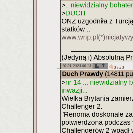
>
.. niewidzialny bohater,
>
DUCH
ONZ uzgodniła z Turcją
statków ..
www.wnp.pl(*)nicjatyw
(Jedyną i) Absolutną P
10-01-2023 00:13
2 na 2
Duch Prawdy
(14811 pu
>
nr 14 ... niewidzialny 
inwazji...
Wielka Brytania zamier
Challenger 2.
"Renoma doskonale za
potwierdzona podczas w
Challengerów 2 wpadł 