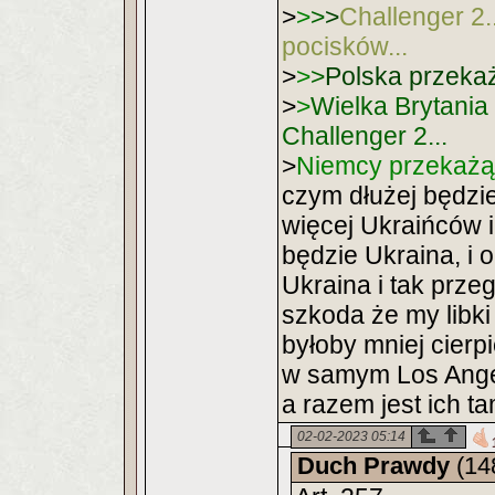
>
>
>
>
Challenger 2.
pocisków...
>
>
>
Polska przekaż
>
>
Wielka Brytania
Challenger 2...
>
Niemcy przekażą 
czym dłużej będzi
więcej Ukraińców i
będzie Ukraina, i 
Ukraina i tak prze
szkoda że my libki
byłoby mniej cierp
w samym Los Ange
a razem jest ich t
02-02-2023 05:14
Duch Prawdy
(14