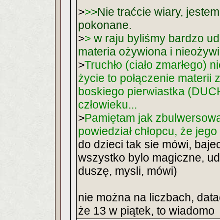
>
>
>
Nie traćcie wiary, jest
pokonane.
>
>
w raju byliśmy bardzo ud
materia ożywiona i nieożyw
>
Truchło (ciało zmarłego) n
życie to połączenie mater
boskiego pierwiastka (DUCHA
człowieku...
>
Pamiętam jak zbulwersowali
powiedział chłopcu, że jego 
do dzieci tak sie mówi, bajec
wszystko bylo magiczne, u
duszę, mysli, mówi)
nie można na liczbach, data
że 13 w piątek, to wiadomo