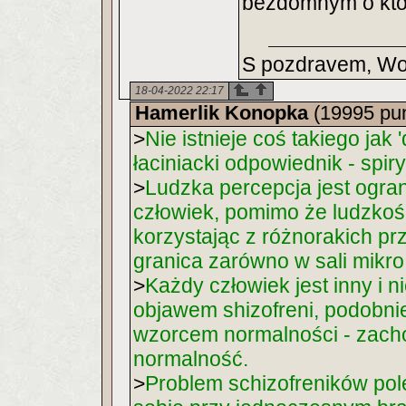
bezdomnym o któ
S pozdravem, Wo
18-04-2022 22:17
Hamerlik Konopka
(19995 pu
>
Nie istnieje coś takiego jak
łaciniacki odpowiednik - spiry
>
Ludzka percepcja jest ogra
człowiek, pomimo że ludzkoś
korzystając z różnorakich prz
granica zarówno w sali mikro 
>
Każdy człowiek jest inny i n
objawem shizofreni, podobnie 
wzorcem normalności - zach
normalność.
>
Problem schizofreników pol