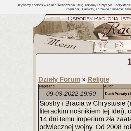
Używamy cookies w celach świadczenia usług, reklamy i statystyk. Korzystani
urządzeniu. Pamiętaj, że zawsze możesz
zmie
Działy Forum
Religie
»
Napisano
Autor
09-03-2022 19:50
Duch Prawdy
(1
Siostry i Bracia w Chrystusie (
literackim nośnikiem tej Idei)
14 dni temu imperium zła zaata
odwiecznej wojny. Od 2008 ro