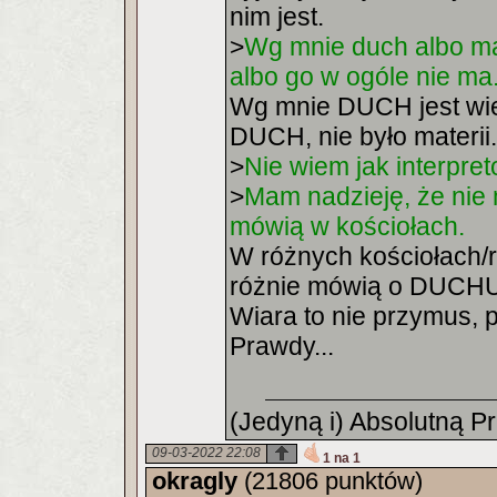
nim jest.
>
Wg mnie duch albo ma 
albo go w ogóle nie ma
Wg mnie DUCH jest wiec
DUCH, nie było materii.
>
Nie wiem jak interpre
>
Mam nadzieję, że nie 
mówią w kościołach.
W różnych kościołach/r
różnie mówią o DUCHU
Wiara to nie przymus, p
Prawdy...
(Jedyną i) Absolutną P
09-03-2022 22:08
1 na 1
okragly
(21806 punktów)