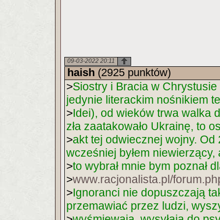
09-03-2022 20:11
haish
(2925 punktów)
>
Siostry i Bracia w Chrystusie
jedynie literackim nośnikiem te
>
Idei), od wieków trwa walka 
zła zaatakowało Ukrainę, to os
>
akt tej odwiecznej wojny. O
wcześniej byłem niewierzący,
>
to wybrał mnie bym poznał d
>
www.racjonalista.pl/forum.
>
Ignoranci nie dopuszczają t
przemawiać przez ludzi, wysz
>
wyśmiewają, wysyłają do psych