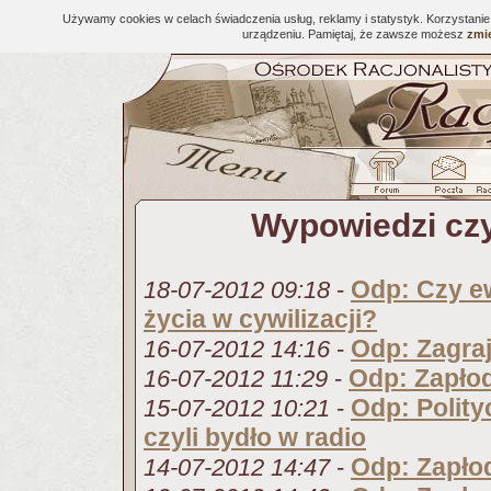
Używamy cookies w celach świadczenia usług, reklamy i statystyk. Korzystani
urządzeniu. Pamiętaj, że zawsze możesz
zmie
Wypowiedzi cz
Odp: Czy ew
18-07-2012 09:18
-
życia w cywilizacji?
Odp: Zagra
16-07-2012 14:16
-
Odp: Zapłod
16-07-2012 11:29
-
Odp: Polity
15-07-2012 10:21
-
czyli bydło w radio
Odp: Zapłod
14-07-2012 14:47
-