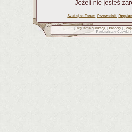
Jeżeli nie jesteś za
Szukaj na Forum
Przewodnik
Regulam
Regulamin publikacji
Bannery
Mapa
[
] [
] [
Racjonalista
Copyright
©