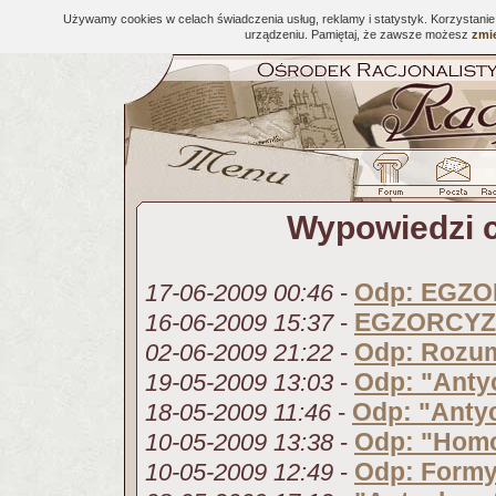
Używamy cookies w celach świadczenia usług, reklamy i statystyk. Korzystani
urządzeniu. Pamiętaj, że zawsze możesz
zmie
Wypowiedzi c
Odp: EGZ
17-06-2009 00:46
-
EGZORCY
16-06-2009 15:37
-
Odp: Rozum
02-06-2009 21:22
-
Odp: "Anty
19-05-2009 13:03
-
Odp: "Antyc
18-05-2009 11:46
-
Odp: "Homo
10-05-2009 13:38
-
Odp: Formy
10-05-2009 12:49
-