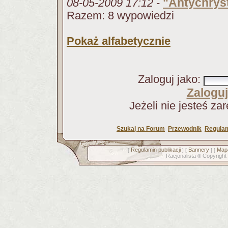
"Antychrys
08-05-2009 17:12
-
Razem: 8 wypowiedzi
Pokaż alfabetycznie
Zaloguj jako
:
Zaloguj
Jeżeli nie jesteś za
Szukaj na Forum
Przewodnik
Regulam
Regulamin publikacji
Bannery
Mapa
[
] [
] [
Racjonalista
Copyright
©