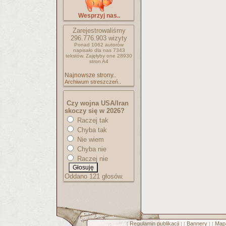
Wesprzyj nas..
Zarejestrowaliśmy
296.776.903
wizyty
Ponad 1062 autorów
napisało
dla nas 7343
tekstów.
Zajęłyby one 28930
stron A4
Najnowsze strony..
Archiwum streszczeń..
Czy wojna USA/Iran
skoczy się w 2026?
Raczej tak
Chyba tak
Nie wiem
Chyba nie
Raczej nie
Oddano 121 głosów.
Regulamin publikacji
Bannery
Mapa
[
] [
] [