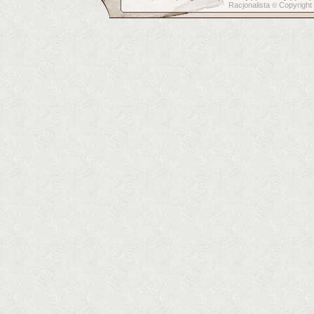
Racjonalista
Copyright
©