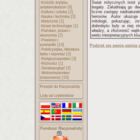
·
Świat mitycznych istot 
Kościół, krytyka,
[6]
bogaty. Zaludniają go d
antyklerykalizm
·
[2]
liczne zastępy nadnatural
Kultura i sztuka
·
[3]
herosów. Autor ukazuje
Nauka i technika
·
[1]
mitologii, pokazując, ż
Nietzsche
·
[1]
dobrobytu były w niej r
Nowe technologie
·
władzy, a złożoność wąt
Państwo, prawo i
[2]
wielu interpretacyjnych klu
ekonomia
·
Powieści i
[14]
powiastki
Podziel się swoją opinią o
·
Publicystyka, literatura
[3]
faktu i reportaż
·
[3]
Religioznawstwo
·
[1]
Różności
·
[3]
Światopogląd
·
Wolnomularstwo
[10]
(masoneria)
Przejdź do Racjonalisty
Listy od czytelników
Fundusz Racjonalisty