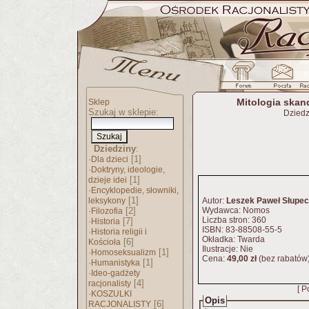
Mitologia ska
Sklep
Szukaj w sklepie:
Dziedz
Dziedziny
:
·
[1]
Dla dzieci
·
Doktryny, ideologie,
[1]
dzieje idei
·
Encyklopedie, słowniki,
[1]
leksykony
Autor:
Leszek Paweł Słupec
·
[2]
Wydawca: Nomos
Filozofia
Liczba stron: 360
·
[7]
Historia
ISBN: 83-88508-55-5
·
Historia religii i
Okładka: Twarda
[6]
Kościoła
Ilustracje: Nie
·
[1]
Homoseksualizm
Cena:
49,00 zł
(bez rabatów
·
[1]
Humanistyka
·
Ideo-gadżety
[4]
racjonalisty
[ P
·
KOSZULKI
Opis
[6]
RACJONALISTY