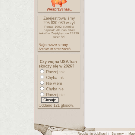
Wesprzyj nas..
Zarejestrowaliśmy
295.830.089
wizyt
Ponad 1062 autorów
napisało
dla nas 7343
tekstów.
Zajęłyby one 28930
stron A4
Najnowsze strony..
Archiwum streszczeń..
Czy wojna USA/Iran
skoczy się w 2026?
Raczej tak
Chyba tak
Nie wiem
Chyba nie
Raczej nie
Oddano 121 głosów.
Regulamin publikacji
Bannery
Mapa
[
] [
] [