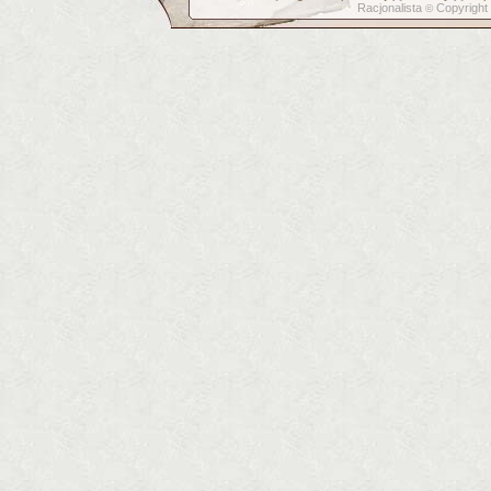
Racjonalista
Copyright
©