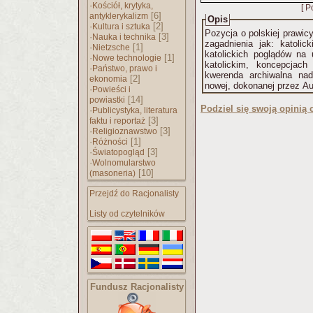
·
Kościół, krytyka,
[ P
[6]
antyklerykalizm
Opis
·
[2]
Kultura i sztuka
Pozycja o polskiej prawicy
·
[3]
Nauka i technika
zagadnienia jak: katolic
·
[1]
Nietzsche
katolickich poglądów na 
·
[1]
Nowe technologie
katolickim, koncepcjac
·
Państwo, prawo i
kwerenda archiwalna nad
[2]
ekonomia
nowej, dokonanej przez Au
·
Powieści i
[14]
powiastki
Podziel się swoją opinią o
·
Publicystyka, literatura
[3]
faktu i reportaż
·
[3]
Religioznawstwo
·
[1]
Różności
·
[3]
Światopogląd
·
Wolnomularstwo
[10]
(masoneria)
Przejdź do Racjonalisty
Listy od czytelników
Fundusz Racjonalisty