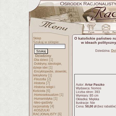
O katolickie państwo na
Sklep
Szukaj w sklepie:
w ideach polityczny
Dok
Dziedzina:
Dziedziny
:
·
[1]
Dla dzieci
·
Doktryny, ideologie,
[1]
dzieje idei
·
Encyklopedie, słowniki,
[1]
leksykony
·
[2]
Filozofia
·
[7]
Historia
Autor:
Artur Paszko
·
Historia religii i
Wydawca: Nomos
[6]
Kościoła
Liczba stron: 393
·
[1]
Homoseksualizm
Wymiary: B5 cm
·
[1]
Humanistyka
Okładka: Miękka
·
Ideo-gadżety
Ilustracje: Nie
[4]
racjonalisty
Cena:
50,00 zł
(bez rabatów
·
KOSZULKI
[6]
RACJONALISTY