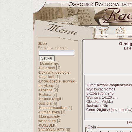
O reli
Sklep
Szukaj w sklepie:
Dzie
Dziedziny
:
·
[1]
Dla dzieci
·
Doktryny, ideologie,
[1]
dzieje idei
·
Encyklopedie, słowniki,
Autor:
Antoni Pospieszalski
[1]
leksykony
Wydawca: Nomos
·
[2]
Filozofia
Liczba stron: 245
·
[7]
Historia
Wymiary: 14x20 cm
·
Historia religii i
Okładka: Miękka
[6]
Kościoła
Ilustracje: Nie
·
[1]
Homoseksualizm
Cena:
20,00 zł
(bez rabatów
·
[1]
Humanistyka
·
Ideo-gadżety
[4]
racjonalisty
[ P
·
KOSZULKI
Opis
[6]
RACJONALISTY