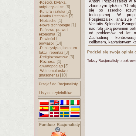
Antoni Pospieszalski w f
·
Kościół, krytyka,
zbiorczym tytułem "O rel
[6]
antyklerykalizm
się po szeroko rozumi
·
[2]
Kultura i sztuka
teologicznej. W pro
·
[3]
Nauka i technika
Pospieszalski analizuje
·
[1]
Nietzsche
Veritatis Splendor, Evange
·
[1]
Nowe technologie
nad rolą jaką powinien pe
·
Państwo, prawo i
od problemów od lat nę
[2]
ekonomia
Zachodniej - kontrowers
·
Powieści i
celibatem, kapłaństwem ko
[14]
powiastki
·
Publicystyka, literatura
Podziel się swoją opinią o
[3]
faktu i reportaż
·
[3]
Religioznawstwo
Teksty Racjonalisty o pokrew
·
[1]
Różności
·
[3]
Światopogląd
·
Wolnomularstwo
[10]
(masoneria)
Przejdź do Racjonalisty
Listy od czytelników
Fundusz Racjonalisty