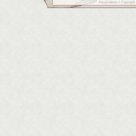
Racjonalista
Copyright
©