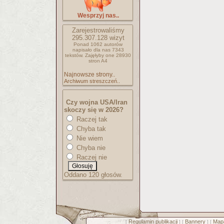
Wesprzyj nas..
Zarejestrowaliśmy
295.307.128
wizyt
Ponad 1062 autorów
napisało
dla nas 7343
tekstów.
Zajęłyby one 28930
stron A4
Najnowsze strony..
Archiwum streszczeń..
Czy wojna USA/Iran
skoczy się w 2026?
Raczej tak
Chyba tak
Nie wiem
Chyba nie
Raczej nie
Oddano 120 głosów.
Regulamin publikacji
Bannery
Mapa
[
] [
] [