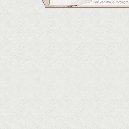
Racjonalista
Copyright
©