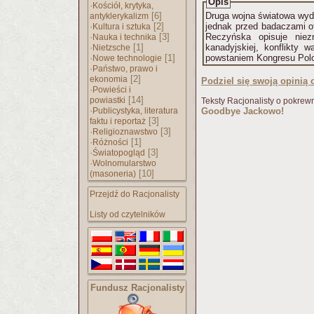
Opis
·
Kościół, krytyka,
[6]
Druga wojna światowa wyda
antyklerykalizm
·
[2]
jednak przed badaczami ot
Kultura i sztuka
·
[3]
Reczyńska opisuje niez
Nauka i technika
·
[1]
kanadyjskiej, konflikty w
Nietzsche
·
[1]
powstaniem Kongresu Polon
Nowe technologie
·
Państwo, prawo i
[2]
ekonomia
Podziel się swoją opinią o
·
Powieści i
[14]
powiastki
Teksty Racjonalisty o pokrew
·
Publicystyka, literatura
Goodbye Jackowo!
[3]
faktu i reportaż
·
[3]
Religioznawstwo
·
[1]
Różności
·
[3]
Światopogląd
·
Wolnomularstwo
[10]
(masoneria)
Przejdź do Racjonalisty
Listy od czytelników
Fundusz Racjonalisty