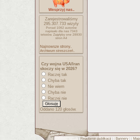
Wesprzyj nas..
Zarejestrowaliśmy
295.307.733
wizyty
Ponad 1062 autorów
napisało
dla nas 7343
tekstów.
Zajęłyby one 28930
stron A4
Najnowsze strony..
Archiwum streszczeń..
Czy wojna USA/Iran
skoczy się w 2026?
Raczej tak
Chyba tak
Nie wiem
Chyba nie
Raczej nie
Oddano 120 głosów.
Regulamin publikacji
Bannery
Mapa
[
] [
] [