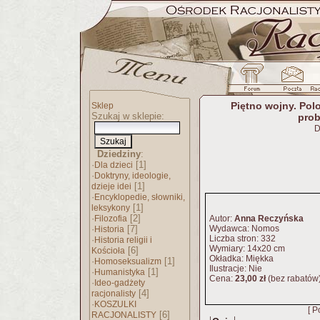
Piętno wojny. Pol
Sklep
Szukaj w sklepie:
prob
D
Dziedziny
:
·
[1]
Dla dzieci
·
Doktryny, ideologie,
[1]
dzieje idei
·
Encyklopedie, słowniki,
[1]
leksykony
·
[2]
Filozofia
Autor:
Anna Reczyńska
·
[7]
Wydawca: Nomos
Historia
Liczba stron: 332
·
Historia religii i
Wymiary: 14x20 cm
[6]
Kościoła
Okładka: Miękka
·
[1]
Homoseksualizm
Ilustracje: Nie
·
[1]
Humanistyka
Cena:
23,00 zł
(bez rabatów
·
Ideo-gadżety
[4]
racjonalisty
·
KOSZULKI
[ P
[6]
RACJONALISTY