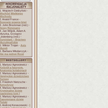
1. Wojciech Giełżyński -
Wschód Wielkiego
Wschodu
2. Anatol France -
Bogowie pragną krwi
3. John Brockman (red.) -
Nowy Renesans
4. Jan Wójcik, Adam A.
Myszka, Grzegorz
Lindenberg (red.) -
Euroislam – Bractwo
Muzułmańskie
5. Wiktor Trojan -
Axis
Mundi
6. Barbara Włodarczyk -
Nie ma jednej Rosji
1. Mariusz Agnosiewicz -
Kościół a faszyzm.
Anatomia kolaboracji
2. Mariusz Agnosiewicz -
Heretyckie dziedzictwo
Europy
3. Friedrich Nietzsche -
Antychryst
4. Mariusz Agnosiewicz -
Kryminalne dzieje
papiestwa tom I
5. Mariusz Agnosiewicz -
Zapomniane dzieje
Polski
6. Andrzej Koraszewski -
I