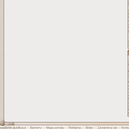
egulamin publikacji
Bannery
Mapa portalu
Reklama
Sklep
Zarejestruj się
Konta
] [
] [
] [
] [
] [
] [