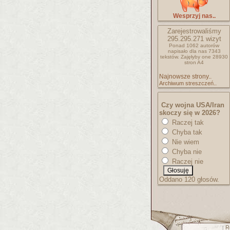
Wesprzyj nas..
Zarejestrowaliśmy
295.295.271
wizyt
Ponad 1062 autorów
napisało
dla nas 7343
tekstów.
Zajęłyby one 28930
stron A4
Najnowsze strony..
Archiwum streszczeń..
Czy wojna USA/Iran
skoczy się w 2026?
Raczej tak
Chyba tak
Nie wiem
Chyba nie
Raczej nie
Oddano 120 głosów.
R
[