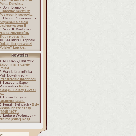
z wichru odezwał się
Pan... Darwin,..
7. John Diamond -
Cudowne mikstury.
Podręcznik sceptyka
8. Mariusz Agnosiewicz -
Kryminalne dzieje
papiestwa tom II
9. Vinod K. Wadhawan -
Nauka złożoności.
Trudne pytania,..
10. Kazimierz Czapiński -
Dokąd kler prowadzi
Polskę? Laickie..
1. Mariusz Agnosiewicz -
Zapomniane dzieje
Polski
2. Wanda Krzemińska i
Piotr Nowak (red) -
Przestrzenie informacji
3. Katarzyna Sztop-
Rutkowska -
Próba
dialogu. Polacy i Żydzi
w..
4. Ludwik Bazylow -
Obalenie caratu
5. Kerstin Steinbach -
Były
kiedyś lepsze czasy...
(1965-1975)..
6. Barbara Włodarczyk -
Nie ma jednej Rosji
kt
]