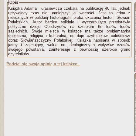
Opis
Książka Adama Turasiewicza czekała na publikację 40 lat, jednak
upływający czas nie umniejszył jej wartości. Jest to jedna z
nielicznych w polskiej historiografii próba ukazania historii Słowian
Połabskich. Autor bardzo solidnie i wyczerpująco przedstawia
polityczne dzieje Obodrzyców na szerokim tle losów ludów
sąsiednich. Swoje miejsce w książce ma także problematyka
społeczna, religijna i kulturalna, co daje czytelnikowi całościowy
obraz Słowiańszczyzny Połabskiej. Książka napisana w sposób
jasny i zajmujący, wolna od ideologicznych wpływów czasów
swojego powstania, zainteresuje z pewnością szerokie grono
czytelników.
Podziel się swoją opinią o tej książce..