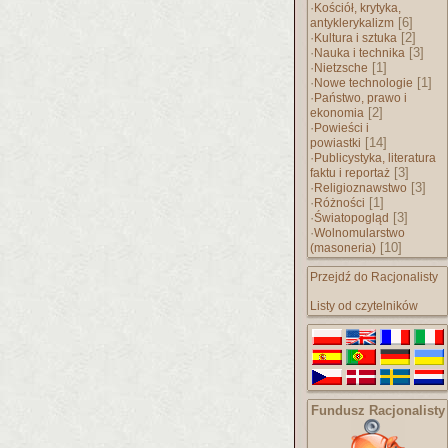
·
Kościół, krytyka,
[6]
antyklerykalizm
·
[2]
Kultura i sztuka
·
[3]
Nauka i technika
·
[1]
Nietzsche
·
[1]
Nowe technologie
·
Państwo, prawo i
[2]
ekonomia
·
Powieści i
[14]
powiastki
·
Publicystyka, literatura
[3]
faktu i reportaż
·
[3]
Religioznawstwo
·
[1]
Różności
·
[3]
Światopogląd
·
Wolnomularstwo
[10]
(masoneria)
Przejdź do Racjonalisty
Listy od czytelników
Fundusz Racjonalisty