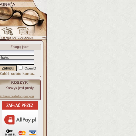
Zaloguj jako
:
Hasło
:
OpenID
Załóż sobie konto..
Koszyk jest pusty
Pobierz katalog pozycji