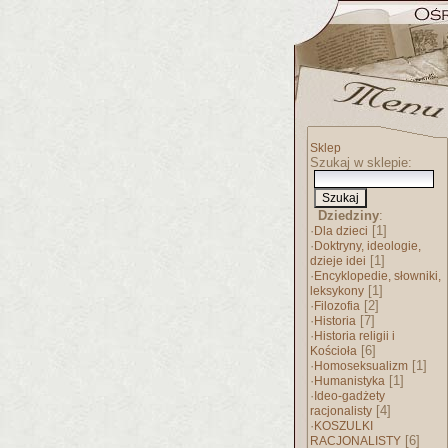
Sklep
Szukaj w sklepie:
Dziedziny
:
·
[1]
Dla dzieci
·
Doktryny, ideologie,
[1]
dzieje idei
·
Encyklopedie, słowniki,
[1]
leksykony
·
[2]
Filozofia
·
[7]
Historia
·
Historia religii i
[6]
Kościoła
·
[1]
Homoseksualizm
·
[1]
Humanistyka
·
Ideo-gadżety
[4]
racjonalisty
·
KOSZULKI
[6]
RACJONALISTY