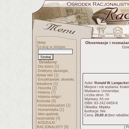
Obserwacje i rozważan
Sklep
Szukaj w sklepie:
Dzie
Dziedziny
:
·
[1]
Dla dzieci
·
Doktryny, ideologie,
[1]
dzieje idei
·
Encyklopedie, słowniki,
Autor:
Ronald W. Langacker
[1]
leksykony
Miejsce i rok wydania: Krak
·
[2]
Filozofia
Wydawca: Universitas
·
[7]
Historia
Liczba stron: 70
·
Historia religii i
Wymiary: A5 cm
[6]
Kościoła
ISBN: 83-242-0459-8
·
[1]
Homoseksualizm
Okładka: Miękka
·
[1]
Humanistyka
Ilustracje: Nie
·
Ideo-gadżety
Cena:
20,00 zł
(bez rabatów
[4]
racjonalisty
·
KOSZULKI
[6]
RACJONALISTY
[ P