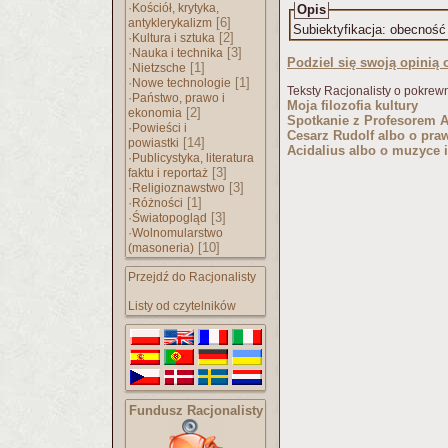
·
Kościół, krytyka,
Opis
[6]
antyklerykalizm
Subiektyfikacja: obecność
·
[2]
Kultura i sztuka
·
[3]
Nauka i technika
Podziel się swoją opinią o
·
[1]
Nietzsche
·
[1]
Nowe technologie
Teksty Racjonalisty o pokrew
·
Państwo, prawo i
Moja filozofia kultury
[2]
ekonomia
Spotkanie z Profesorem 
·
Powieści i
Cesarz Rudolf albo o pra
[14]
powiastki
Acidalius albo o muzyce 
·
Publicystyka, literatura
[3]
faktu i reportaż
·
[3]
Religioznawstwo
·
[1]
Różności
·
[3]
Światopogląd
·
Wolnomularstwo
[10]
(masoneria)
Przejdź do Racjonalisty
Listy od czytelników
Fundusz Racjonalisty