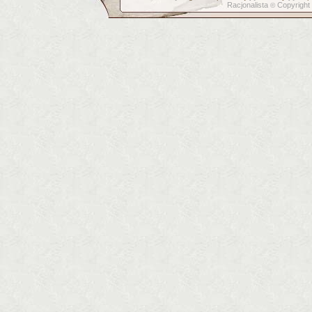
Racjonalista
Copyright
©