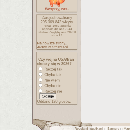
Wesprzyj nas..
Zarejestrowaliśmy
295.369.842
wizyty
Ponad 1062 autorów
napisało
dla nas 7343
tekstów.
Zajęłyby one 28930
stron A4
Najnowsze strony..
Archiwum streszczeń..
Czy wojna USA/Iran
skoczy się w 2026?
Raczej tak
Chyba tak
Nie wiem
Chyba nie
Raczej nie
Oddano 120 głosów.
Regulamin publikacji
Bannery
Mapa
[
] [
] [