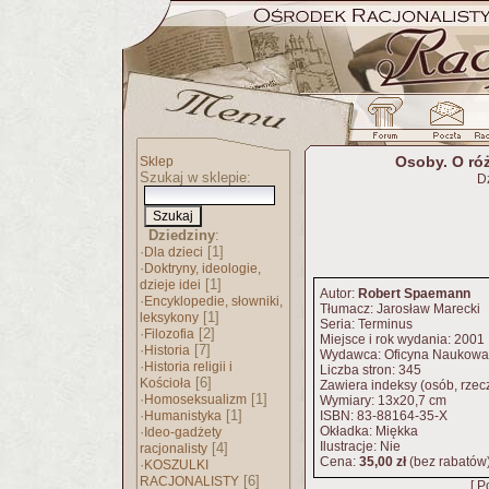
Osoby. O ró
Sklep
Szukaj w sklepie:
D
Dziedziny
:
·
[1]
Dla dzieci
·
Doktryny, ideologie,
[1]
dzieje idei
Autor:
Robert Spaemann
·
Encyklopedie, słowniki,
Tłumacz: Jarosław Marecki
[1]
leksykony
Seria: Terminus
·
[2]
Filozofia
Miejsce i rok wydania: 2001
·
[7]
Historia
Wydawca: Oficyna Naukowa
·
Historia religii i
Liczba stron: 345
[6]
Kościoła
Zawiera indeksy (osób, rzeczy
·
[1]
Homoseksualizm
Wymiary: 13x20,7 cm
·
[1]
Humanistyka
ISBN: 83-88164-35-X
·
Okładka: Miękka
Ideo-gadżety
Ilustracje: Nie
[4]
racjonalisty
Cena:
35,00 zł
(bez rabatów
·
KOSZULKI
[6]
RACJONALISTY
[ P