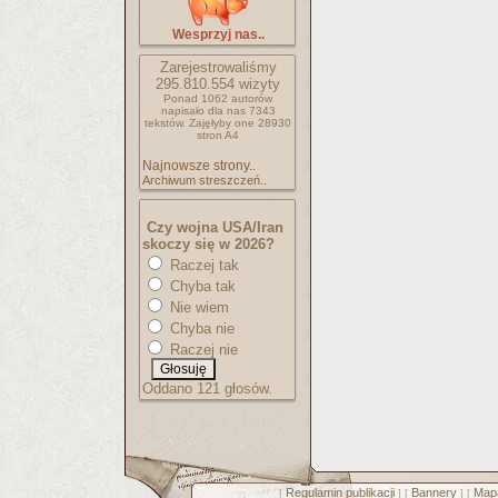
Wesprzyj nas..
Zarejestrowaliśmy
295.810.554
wizyty
Ponad 1062 autorów
napisało
dla nas 7343
tekstów.
Zajęłyby one 28930
stron A4
Najnowsze strony..
Archiwum streszczeń..
Czy wojna USA/Iran
skoczy się w 2026?
Raczej tak
Chyba tak
Nie wiem
Chyba nie
Raczej nie
Oddano 121 głosów.
Regulamin publikacji
Bannery
Mapa
[
] [
] [