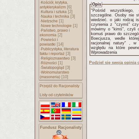
·
Kościół, krytyka,
Opis
[6]
antyklerykalizm
"Pośród wszystkiego, 
·
[2]
Kultura i sztuka
szczególne. Osoby nie s
·
[3]
Nauka i technika
wiedzieć. o jaki rodzaj 
·
[1]
Nietzsche
czynienia z "czymś" cz
·
[1]
Nowe technologie
mówimy o "kimś", czyli
·
Państwo, prawo i
komuś prawo do szczególn
[2]
ekonomia
Boecjusza, wedle które
·
Powieści i
racjonalnej natury" , w
[14]
powiastki
względu na które pewne
·
Publicystyka, literatura
Wprowadzenia
[3]
faktu i reportaż
·
[3]
Religioznawstwo
Podziel się swoją opinią o
·
[1]
Różności
·
[3]
Światopogląd
·
Wolnomularstwo
[10]
(masoneria)
Przejdź do Racjonalisty
Listy od czytelników
Fundusz Racjonalisty