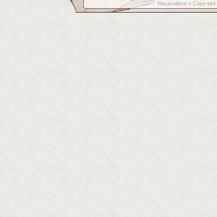
Racjonalista
Copyright
©