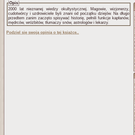
Opis
2000 lat nieznanej wiedzy okultystycznej. Magowie, wizjonerzy,
cudotwórcy i uzdrowiciele byli znani od początku dziejów. Na długo
przedtem zanim zaczęto spisywać historię, pełnili funkcje kapłanów,
mędrców, wróżbitów, tłumaczy snów, astrologów i lekarzy.
Podziel się swoją opinią o tej książce..