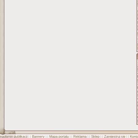
egulamin publikacji
Bannery
Mapa portalu
Reklama
Sklep
Zarejestruj się
Konta
] [
] [
] [
] [
] [
] [