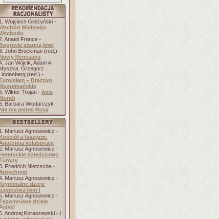
1. Wojciech Giełżyński -
Wschód Wielkiego
Wschodu
2. Anatol France -
Bogowie pragną krwi
3. John Brockman (red.) -
Nowy Renesans
4. Jan Wójcik, Adam A.
Myszka, Grzegorz
Lindenberg (red.) -
Euroislam – Bractwo
Muzułmańskie
5. Wiktor Trojan -
Axis
Mundi
6. Barbara Włodarczyk -
Nie ma jednej Rosji
1. Mariusz Agnosiewicz -
Kościół a faszyzm.
Anatomia kolaboracji
2. Mariusz Agnosiewicz -
Heretyckie dziedzictwo
Europy
3. Friedrich Nietzsche -
Antychryst
4. Mariusz Agnosiewicz -
Kryminalne dzieje
papiestwa tom I
5. Mariusz Agnosiewicz -
Zapomniane dzieje
Polski
6. Andrzej Koraszewski -
I