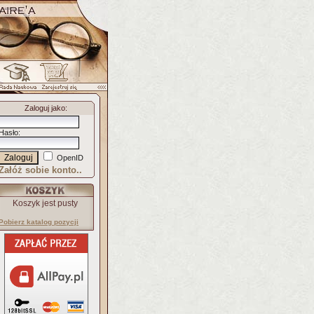
Zaloguj jako
:
Hasło
:
OpenID
Załóż sobie konto..
Koszyk jest pusty
Pobierz katalog pozycji