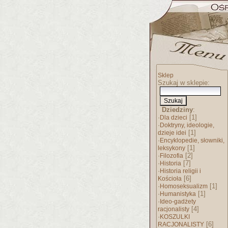
Sklep
Szukaj w sklepie:
Dziedziny
:
·
[1]
Dla dzieci
·
Doktryny, ideologie,
[1]
dzieje idei
·
Encyklopedie, słowniki,
[1]
leksykony
·
[2]
Filozofia
·
[7]
Historia
·
Historia religii i
[6]
Kościoła
·
[1]
Homoseksualizm
·
[1]
Humanistyka
·
Ideo-gadżety
[4]
racjonalisty
·
KOSZULKI
[6]
RACJONALISTY