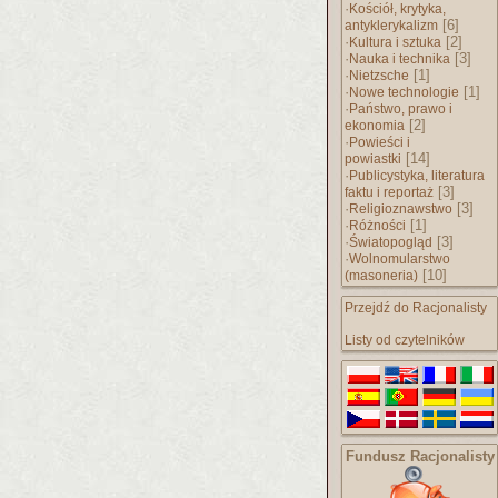
·
Kościół, krytyka,
[6]
antyklerykalizm
·
[2]
Kultura i sztuka
·
[3]
Nauka i technika
·
[1]
Nietzsche
·
[1]
Nowe technologie
·
Państwo, prawo i
[2]
ekonomia
·
Powieści i
[14]
powiastki
·
Publicystyka, literatura
[3]
faktu i reportaż
·
[3]
Religioznawstwo
·
[1]
Różności
·
[3]
Światopogląd
·
Wolnomularstwo
[10]
(masoneria)
Przejdź do Racjonalisty
Listy od czytelników
Fundusz Racjonalisty