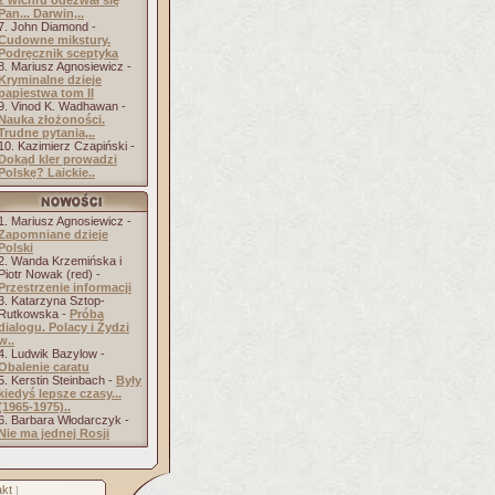
z wichru odezwał się
Pan... Darwin,..
7. John Diamond -
Cudowne mikstury.
Podręcznik sceptyka
8. Mariusz Agnosiewicz -
Kryminalne dzieje
papiestwa tom II
9. Vinod K. Wadhawan -
Nauka złożoności.
Trudne pytania,..
10. Kazimierz Czapiński -
Dokąd kler prowadzi
Polskę? Laickie..
1. Mariusz Agnosiewicz -
Zapomniane dzieje
Polski
2. Wanda Krzemińska i
Piotr Nowak (red) -
Przestrzenie informacji
3. Katarzyna Sztop-
Rutkowska -
Próba
dialogu. Polacy i Żydzi
w..
4. Ludwik Bazylow -
Obalenie caratu
5. Kerstin Steinbach -
Były
kiedyś lepsze czasy...
(1965-1975)..
6. Barbara Włodarczyk -
Nie ma jednej Rosji
kt
]