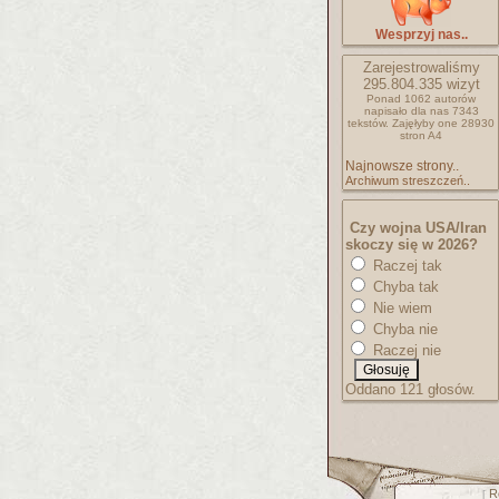
Wesprzyj nas..
Zarejestrowaliśmy
295.804.335
wizyt
Ponad 1062 autorów
napisało
dla nas 7343
tekstów.
Zajęłyby one 28930
stron A4
Najnowsze strony..
Archiwum streszczeń..
Czy wojna USA/Iran
skoczy się w 2026?
Raczej tak
Chyba tak
Nie wiem
Chyba nie
Raczej nie
Oddano 121 głosów.
R
[