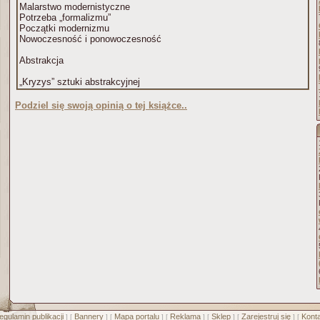
Malarstwo modernistyczne
Potrzeba „formalizmu”
Początki modernizmu
Nowoczesność i ponowoczesność
Abstrakcja
„Kryzys” sztuki abstrakcyjnej
Podziel się swoją opinią o tej książce..
egulamin publikacji
Bannery
Mapa portalu
Reklama
Sklep
Zarejestruj się
Konta
] [
] [
] [
] [
] [
] [