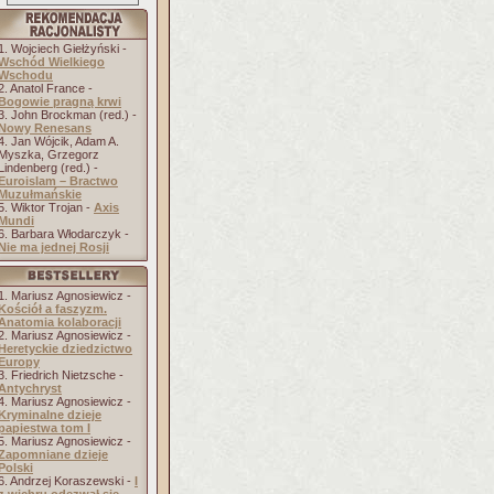
1. Wojciech Giełżyński -
Wschód Wielkiego
Wschodu
2. Anatol France -
Bogowie pragną krwi
3. John Brockman (red.) -
Nowy Renesans
4. Jan Wójcik, Adam A.
Myszka, Grzegorz
Lindenberg (red.) -
Euroislam – Bractwo
Muzułmańskie
5. Wiktor Trojan -
Axis
Mundi
6. Barbara Włodarczyk -
Nie ma jednej Rosji
1. Mariusz Agnosiewicz -
Kościół a faszyzm.
Anatomia kolaboracji
2. Mariusz Agnosiewicz -
Heretyckie dziedzictwo
Europy
3. Friedrich Nietzsche -
Antychryst
4. Mariusz Agnosiewicz -
Kryminalne dzieje
papiestwa tom I
5. Mariusz Agnosiewicz -
Zapomniane dzieje
Polski
6. Andrzej Koraszewski -
I