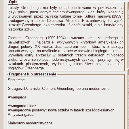
Opis
Teksty Greenberga nie były dotąd publikowane w przekładzie na
język polski, poza jednym esejem Awangarda i kicz, który ukazał się
w wydawanym przez paryską Kulturę tomie Kultura masowa (1959),
zredagowanym przez Czesława Miłosza. Prezentowany tu wybór
ukazuje Greenberga jako estetyka i filozofa sztuki, a nie krytyka czy
historyka sztuki.
Clement Greenberg (1909-1994) uważany jest za jednego z
największych i najbardziej wpływowych krytyków amerykańskich
drugiej połowy XX wieku. Jest autorem teorii, która w znaczący
sposób wpłynęła na myślenie o sztuce w połowie ubiegłego stulecia i
wywołała ostry sprzeciw w ostatnich trzech dekadach minionego
wieku. Zrozumienie postmodernistycznych dyskusji, przynajmniej w
sztukach plastycznych, wydaje się niemożliwe bez znajomości
poglądów Greenberga.
Fragment lub streszczenie
Spis treści
Grzegorz Dziamski, Clement Greenberg: obrona modernizmu
Awangarda
Awangarda i kicz
Awangardowe postawy: nowa sztuka w latach sześćdziesiątych
Antyawangarda
Malarstwo modernistyczne