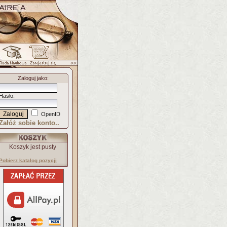
Zaloguj jako
:
Hasło
:
OpenID
Załóż sobie konto..
Koszyk jest pusty
Pobierz katalog pozycji