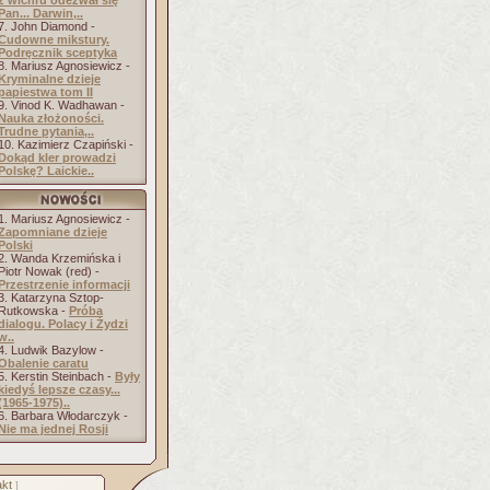
z wichru odezwał się
Pan... Darwin,..
7. John Diamond -
Cudowne mikstury.
Podręcznik sceptyka
8. Mariusz Agnosiewicz -
Kryminalne dzieje
papiestwa tom II
9. Vinod K. Wadhawan -
Nauka złożoności.
Trudne pytania,..
10. Kazimierz Czapiński -
Dokąd kler prowadzi
Polskę? Laickie..
1. Mariusz Agnosiewicz -
Zapomniane dzieje
Polski
2. Wanda Krzemińska i
Piotr Nowak (red) -
Przestrzenie informacji
3. Katarzyna Sztop-
Rutkowska -
Próba
dialogu. Polacy i Żydzi
w..
4. Ludwik Bazylow -
Obalenie caratu
5. Kerstin Steinbach -
Były
kiedyś lepsze czasy...
(1965-1975)..
6. Barbara Włodarczyk -
Nie ma jednej Rosji
kt
]