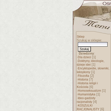
Sklep
Szukaj w sklepie:
Dziedziny
:
·
[1]
Dla dzieci
·
Doktryny, ideologie,
[1]
dzieje idei
·
Encyklopedie, słowniki,
[1]
leksykony
·
[2]
Filozofia
·
[7]
Historia
·
Historia religii i
[6]
Kościoła
·
[1]
Homoseksualizm
·
[1]
Humanistyka
·
Ideo-gadżety
[4]
racjonalisty
·
KOSZULKI
[6]
RACJONALISTY