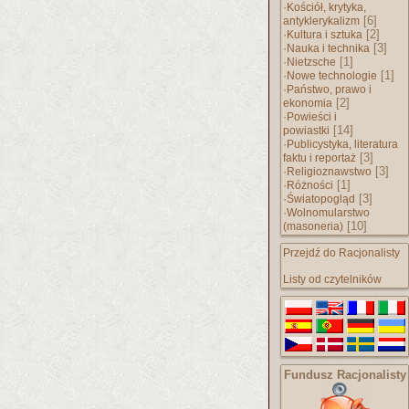
·
Kościół, krytyka,
[6]
antyklerykalizm
·
[2]
Kultura i sztuka
·
[3]
Nauka i technika
·
[1]
Nietzsche
·
[1]
Nowe technologie
·
Państwo, prawo i
[2]
ekonomia
·
Powieści i
[14]
powiastki
·
Publicystyka, literatura
[3]
faktu i reportaż
·
[3]
Religioznawstwo
·
[1]
Różności
·
[3]
Światopogląd
·
Wolnomularstwo
[10]
(masoneria)
Przejdź do Racjonalisty
Listy od czytelników
Fundusz Racjonalisty