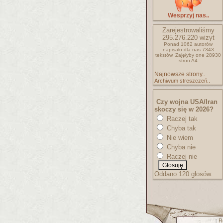
Wesprzyj nas..
Zarejestrowaliśmy
295.276.220
wizyt
Ponad 1062 autorów
napisało
dla nas 7343
tekstów.
Zajęłyby one 28930
stron A4
Najnowsze strony..
Archiwum streszczeń..
Czy wojna USA/Iran
skoczy się w 2026?
Raczej tak
Chyba tak
Nie wiem
Chyba nie
Raczej nie
Oddano 120 głosów.
R
[