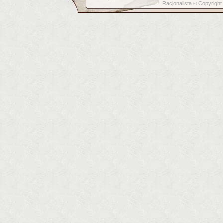
Racjonalista
Copyright
©