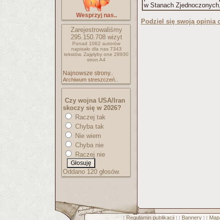
w Stanach Zjednoczonych, 
Wesprzyj nas..
Podziel się swoją opinią o
Zarejestrowaliśmy
295.150.708
wizyt
Ponad 1062 autorów
napisało
dla nas 7343
tekstów.
Zajęłyby one 28930
stron A4
Najnowsze strony..
Archiwum streszczeń..
Czy wojna USA/Iran
skoczy się w 2026?
Raczej tak
Chyba tak
Nie wiem
Chyba nie
Raczej nie
Oddano 120 głosów.
Regulamin publikacji
Bannery
Mapa
[
] [
] [