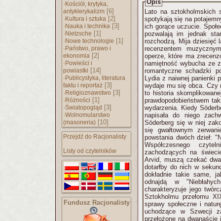
Opis
·
Kościół, krytyka,
[6]
antyklerykalizm
Lato na sztokholmskich sz
·
[2]
Kultura i sztuka
spotykają się na potajemn
·
[3]
Nauka i technika
ich gorące uczucie. Społ
·
[1]
Nietzsche
pozwalają im jednak sta
·
[1]
Nowe technologie
rozchodzą. Mija dziesięć la
·
Państwo, prawo i
recenzentem muzycznym
[2]
ekonomia
operze, które ma zrecen
·
Powieści i
namiętność wybucha ze zd
[14]
powiastki
romantyczne schadzki po
·
Publicystyka, literatura
Lydia z naiwnej panienki p
[3]
faktu i reportaż
wydaje mu się obca. Czy mimo to m
·
[3]
Religioznawstwo
to historia skomplikowane
·
[1]
Różności
prawdopodobieństwem takż
·
[3]
Światopogląd
wydarzenia. Kiedy Söderbe
·
Wolnomularstwo
napisała do niego zachw
[10]
(masoneria)
Söderberg się w niej zako
się gwałtownym zerwani
Przejdź do Racjonalisty
powstania dwóch dzieł: "N
Współczesnego czyte
Listy od czytelników
zachodzących na świecie
Arvid, muszą czekać dwa d
dotarłby do nich w sekun
dokładnie takie same, ja
odnajdą w "Niebłahyc
charakteryzuje jego twór
Sztokholmu przełomu XIX
Fundusz Racjonalisty
sprawy społeczne i naturę człowieka. "Niebła
uchodzące w Szwecji za
przełożone na dwanaście 