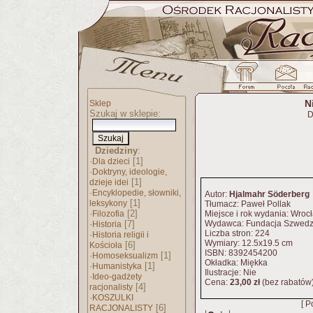
N
Sklep
Szukaj w sklepie:
D
Dziedziny
:
·
[1]
Dla dzieci
·
Doktryny, ideologie,
[1]
dzieje idei
·
Encyklopedie, słowniki,
Autor:
Hjalmahr Söderberg
[1]
leksykony
Tłumacz: Paweł Pollak
·
[2]
Filozofia
Miejsce i rok wydania: Wro
·
[7]
Wydawca: Fundacja Szwed
Historia
Liczba stron: 224
·
Historia religii i
Wymiary: 12.5x19.5 cm
[6]
Kościoła
ISBN: 8392454200
·
[1]
Homoseksualizm
Okładka: Miękka
·
[1]
Humanistyka
Ilustracje: Nie
·
Ideo-gadżety
Cena:
23,00 zł
(bez rabatów
[4]
racjonalisty
·
KOSZULKI
[ P
[6]
RACJONALISTY