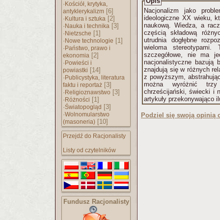
Opis
·
Kościół, krytyka,
Nacjonalizm jako prob
[6]
antyklerykalizm
ideologiczne XX wieku, k
·
[2]
Kultura i sztuka
naukową. Wiedza, a racze
·
[3]
Nauka i technika
częścią składową różnyc
·
[1]
Nietzsche
utrudnia dogłębne rozpo
·
[1]
Nowe technologie
wieloma stereotypami.
·
Państwo, prawo i
szczegółowe, nie ma je
[2]
ekonomia
nacjonalistyczne bazują
·
Powieści i
znajdują się w różnych rel
[14]
powiastki
z powyższym, abstrahując
·
Publicystyka, literatura
można wyróżnić trzy 
[3]
faktu i reportaż
chrześcijański, świecki i
·
[3]
Religioznawstwo
artykuły przekonywająco ilu
·
[1]
Różności
·
[3]
Światopogląd
·
Wolnomularstwo
Podziel się swoją opinią o
[10]
(masoneria)
Przejdź do Racjonalisty
Listy od czytelników
Fundusz Racjonalisty