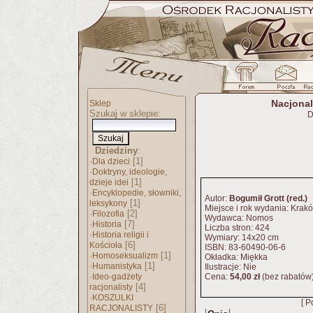
Nacjonal
Sklep
Szukaj w sklepie:
D
Dziedziny
:
·
[1]
Dla dzieci
·
Doktryny, ideologie,
[1]
dzieje idei
·
Encyklopedie, słowniki,
Autor:
Bogumił Grott (red.)
[1]
leksykony
Miejsce i rok wydania: Krak
·
[2]
Filozofia
Wydawca: Nomos
·
[7]
Historia
Liczba stron: 424
·
Historia religii i
Wymiary: 14x20 cm
[6]
Kościoła
ISBN: 83-60490-06-6
·
[1]
Homoseksualizm
Okładka: Miękka
·
[1]
Humanistyka
Ilustracje: Nie
·
Ideo-gadżety
Cena:
54,00 zł
(bez rabatów
[4]
racjonalisty
·
KOSZULKI
[ P
[6]
RACJONALISTY