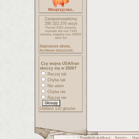
Wesprzyj nas..
Zarejestrowaliśmy
295.322.276
wizyt
Ponad 1062 autorów
napisało
dla nas 7343
tekstów.
Zajęłyby one 28930
stron A4
Najnowsze strony..
Archiwum streszczeń..
Czy wojna USA/Iran
skoczy się w 2026?
Raczej tak
Chyba tak
Nie wiem
Chyba nie
Raczej nie
Oddano 120 głosów.
Regulamin publikacji
Bannery
Mapa
[
] [
] [