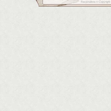
Racjonalista
Copyright
©