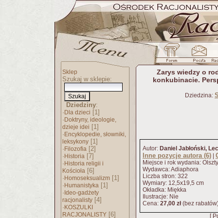
Zarys wiedzy o rod
Sklep
Szukaj w sklepie:
konkubinacie. Pers
S
Dziedzina:
Dziedziny
:
·
[1]
Dla dzieci
·
Doktryny, ideologie,
[1]
dzieje idei
·
Encyklopedie, słowniki,
[1]
leksykony
·
[2]
Autor:
Daniel Jabłoński, Le
Filozofia
Inne pozycje autora (6)
·
[7]
|
Historia
Miejsce i rok wydania: Olsz
·
Historia religii i
Wydawca: Adiaphora
[6]
Kościoła
Liczba stron: 322
·
[1]
Homoseksualizm
Wymiary: 12,5x19,5 cm
·
[1]
Humanistyka
Okładka: Miękka
·
Ideo-gadżety
Ilustracje: Nie
[4]
racjonalisty
Cena:
27,00 zł
(bez rabatów
·
KOSZULKI
[6]
RACJONALISTY
[ P