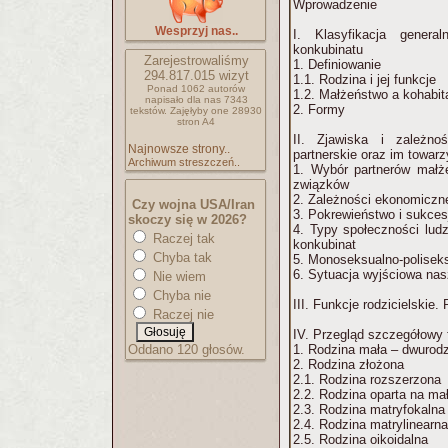
Wprowadzenie
Wesprzyj nas..
I. Klasyfikacja general
konkubinatu
Zarejestrowaliśmy
1. Definiowanie
294.817.015
wizyt
1.1. Rodzina i jej funkcje
Ponad 1062 autorów
1.2. Małżeństwo a kohabita
napisało
dla nas 7343
2. Formy
tekstów.
Zajęłyby one 28930
stron A4
II. Zjawiska i zależnoś
Najnowsze strony..
partnerskie oraz im towar
Archiwum streszczeń..
1. Wybór partnerów małże
związków
2. Zależności ekonomiczn
Czy wojna USA/Iran
3. Pokrewieństwo i sukces
skoczy się w 2026?
4. Typy społeczności ludz
Raczej tak
konkubinat
Chyba tak
5. Monoseksualno-poliseks
6. Sytuacja wyjściowa na
Nie wiem
Chyba nie
III. Funkcje rodzicielskie.
Raczej nie
IV. Przegląd szczegółowy 
Oddano 120 głosów.
1. Rodzina mała – dwurodzi
2. Rodzina złożona
2.1. Rodzina rozszerzona
2.2. Rodzina oparta na ma
2.3. Rodzina matryfokalna
2.4. Rodzina matrylinearna
2.5. Rodzina oikoidalna