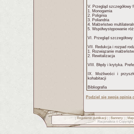
V. Przegląd szczegółowy 
1. Monogamia
2. Poliginia
3. Poliandria
4. Małżeństwo multilatera
5. Współwystępowanie róż
VI. Przegląd szczegółowy 
VII. Redukcja i rozpad rod
1. Rozwiązanie małżeństw
2. Rewitalizacja
VIII. Błędy i krytyka. Pref
IX. Możliwości i przysz
kohabitacji
Bibliografia
Podziel się swoją opinią o
Regulamin publikacji
Bannery
Mapa
[
] [
] [
Racjonalista
Copyright
©