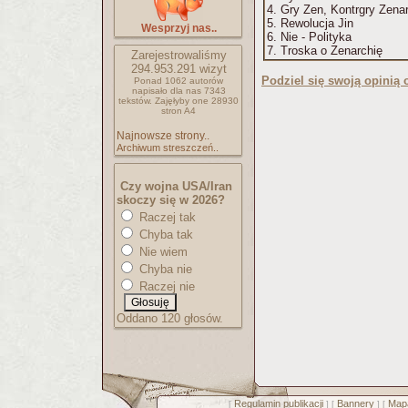
4. Gry Zen, Kontrgry Zenar
5. Rewolucja Jin
Wesprzyj nas..
6. Nie - Polityka
7. Troska o Zenarchię
Zarejestrowaliśmy
294.953.291
wizyt
Podziel się swoją opinią o
Ponad 1062 autorów
napisało
dla nas 7343
tekstów.
Zajęłyby one 28930
stron A4
Najnowsze strony..
Archiwum streszczeń..
Czy wojna USA/Iran
skoczy się w 2026?
Raczej tak
Chyba tak
Nie wiem
Chyba nie
Raczej nie
Oddano 120 głosów.
Regulamin publikacji
Bannery
Mapa
[
] [
] [