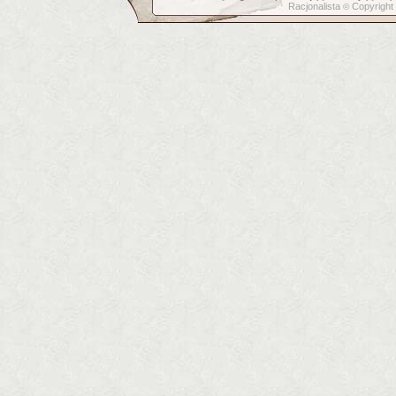
Racjonalista
Copyright
©