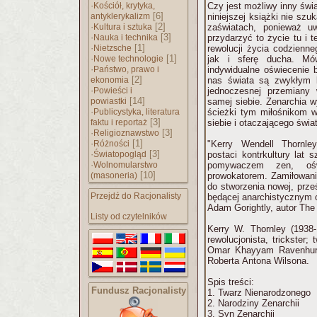
·
Kościół, krytyka,
Czy jest możliwy inny świa
[6]
antyklerykalizm
niniejszej książki nie szu
·
[2]
Kultura i sztuka
zaświatach, ponieważ 
·
[3]
Nauka i technika
przydarzyć to życie tu i 
·
[1]
Nietzsche
rewolucji życia codzienne
·
[1]
Nowe technologie
jak i sferę ducha. Mó
·
Państwo, prawo i
indywidualne oświecenie 
[2]
ekonomia
nas świata są zwykłym 
·
Powieści i
jednoczesnej przemiany 
[14]
powiastki
samej siebie. Zenarchia 
·
Publicystyka, literatura
ścieżki tym miłośnikom w
[3]
faktu i reportaż
siebie i otaczającego świa
·
[3]
Religioznawstwo
·
[1]
Różności
"Kerry Wendell Thornley
·
[3]
Światopogląd
postaci kontrkultury lat 
·
Wolnomularstwo
pomywaczem zen, oświ
[10]
(masoneria)
prowokatorem. Zamiłowani
do stworzenia nowej, prze
Przejdź do Racjonalisty
będącej anarchistycznym 
Adam Gorightly, autor The
Listy od czytelników
Kerry W. Thornley (1938-1
rewolucjonista, trickster
Omar Khayyam Ravenhurs
Roberta Antona Wilsona.
Spis treści:
Fundusz Racjonalisty
1. Twarz Nienarodzonego
2. Narodziny Zenarchii
3. Syn Zenarchii