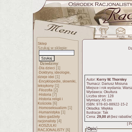
Sklep
Szukaj w sklepie:
Dz
Dziedziny
:
·
[1]
Dla dzieci
·
Doktryny, ideologie,
[1]
dzieje idei
Autor:
Kerry W. Thornley
·
Encyklopedie, słowniki,
Tłumacz: Dariusz Misiuna
[1]
leksykony
Miejsce i rok wydania: War
·
[2]
Filozofia
Wydawca: Okultura
·
[7]
Historia
Liczba stron: 128
·
Historia religii i
Wymiary: A5 cm
[6]
Kościoła
ISBN: 978-83-88922-15-2
·
[1]
Homoseksualizm
Okładka: Miękka
·
[1]
Humanistyka
Ilustracje: Tak
·
Ideo-gadżety
Cena:
29,00 zł
(bez rabatów
[4]
racjonalisty
[ P
·
KOSZULKI
Opis
[6]
RACJONALISTY