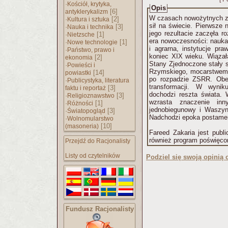
·
Kościół, krytyka,
Opis
[6]
antyklerykalizm
W czasach nowożytnych zas
·
[2]
Kultura i sztuka
sił na świecie. Pierwsze 
·
[3]
Nauka i technika
jego rezultacie zaczęła r
·
[1]
Nietzsche
era nowoczesności: nauka,
·
[1]
Nowe technologie
i agrarna, instytucje pra
·
Państwo, prawo i
koniec XIX wieku. Wiązała
[2]
ekonomia
Stany Zjednoczone stały 
·
Powieści i
Rzymskiego, mocarstwem.
[14]
powiastki
po rozpadzie ZSRR. Obec
·
Publicystyka, literatura
transformacji. W wynik
[3]
faktu i reportaż
dochodzi reszta świata. W
·
[3]
Religioznawstwo
wzrasta znaczenie inn
·
[1]
Różności
jednobiegunowy i Waszyn
·
[3]
Światopogląd
Nadchodzi epoka postame
·
Wolnomularstwo
[10]
(masoneria)
Fareed Zakaria jest publi
również program poświęc
Przejdź do Racjonalisty
Listy od czytelników
Podziel się swoją opinią o
Fundusz Racjonalisty