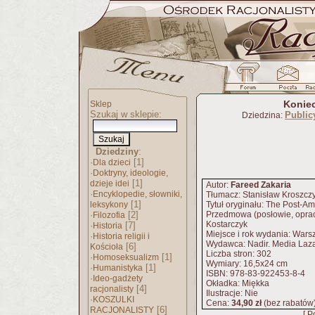
Konie
Sklep
Szukaj w sklepie:
Publicy
Dziedzina:
Dziedziny
:
·
[1]
Dla dzieci
·
Doktryny, ideologie,
[1]
dzieje idei
Autor:
Fareed Zakaria
·
Encyklopedie, słowniki,
Tłumacz: Stanisław Kroszcz
[1]
leksykony
Tytuł oryginału: The Post-A
·
[2]
Przedmowa (posłowie, oprac
Filozofia
Kostarczyk
·
[7]
Historia
Miejsce i rok wydania: War
·
Historia religii i
Wydawca: Nadir. Media Laz
[6]
Kościoła
Liczba stron: 302
·
[1]
Homoseksualizm
Wymiary: 16,5x24 cm
·
[1]
Humanistyka
ISBN: 978-83-922453-8-4
·
Ideo-gadżety
Okładka: Miękka
[4]
racjonalisty
Ilustracje: Nie
·
KOSZULKI
Cena:
34,90 zł
(bez rabatów
[6]
RACJONALISTY
[ P