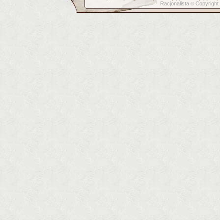
Racjonalista
Copyright
©