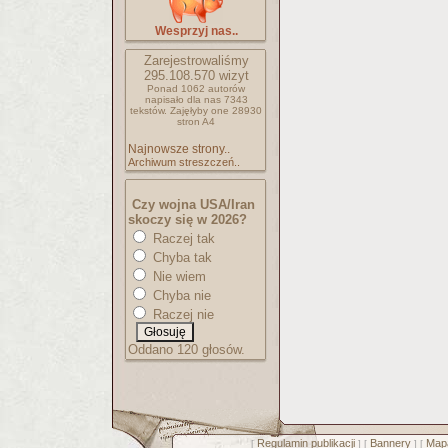
Wesprzyj nas..
Zarejestrowaliśmy
295.108.570
wizyt
Ponad 1062 autorów
napisało
dla nas 7343
tekstów.
Zajęłyby one 28930
stron A4
Najnowsze strony..
Archiwum streszczeń..
Czy wojna USA/Iran
skoczy się w 2026?
Raczej tak
Chyba tak
Nie wiem
Chyba nie
Raczej nie
Oddano 120 głosów.
Regulamin publikacji
Bannery
Mapa
[
] [
] [