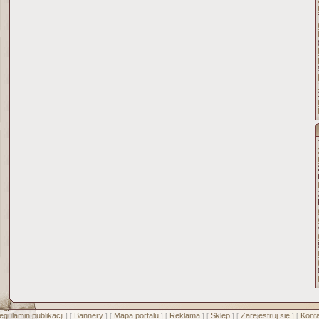
egulamin publikacji
Bannery
Mapa portalu
Reklama
Sklep
Zarejestruj się
Konta
] [
] [
] [
] [
] [
] [