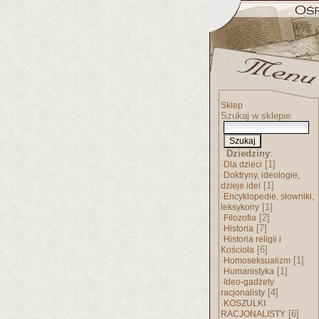
Sklep
Szukaj w sklepie:
Dziedziny
:
·
[1]
Dla dzieci
·
Doktryny, ideologie,
[1]
dzieje idei
·
Encyklopedie, słowniki,
[1]
leksykony
·
[2]
Filozofia
·
[7]
Historia
·
Historia religii i
[6]
Kościoła
·
[1]
Homoseksualizm
·
[1]
Humanistyka
·
Ideo-gadżety
[4]
racjonalisty
·
KOSZULKI
[6]
RACJONALISTY