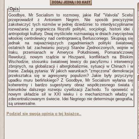
Opis
Goodbye, Mr Socialism to rozmowy, jakie Raf "Valvola" Scelsi
przeprowadził z Antoniem Negrim. Nie sposób precyzyjnie
zakotwiczyć tych rozmów w jednej dziedzinie: to interdyscyplinarne
rozważania z pogranicza filozofii polityki, socjologii, historii idei i
antropologii kultury. Dwaj myśliciele rozmawiają w dniach zwycięstwa
włoskiej centrolewicy nad centroprawicą Berlusconiego. Skupiają się
jednak na najważniejszych zagadnieniach polityki światowej
ostatnich lat: zachwianiu pozycji Stanów Zjednoczonych, wojnie w
Iraku, przemianach w Ameryce Południowej, Pomarańczowej
Rewolucji, nowym rządzie w Hiszpanii, konfliktach na Bliskim
Wschodzie, stosunku światowej lewicy do pacyfizmu i interwencji
zbrojnych, na globalizacji i alterglobalizmie, sytuacji w Chinach i w
Iranie. Zadają pytania: W jakich warunkach "zmęczona" demokracja
przekształca się w agresywny populizm? Jakie były przyczyny
upadku muru berlińskiego? Z Goodbye, Mr Socialism wyłania się
koherentny i bardzo sugestywny obraz współczesnego świata i
kierunków dalszego rozwoju cywilizacji Zachodu. To opowieść o
nowym układzie sił w XXI wieku i o mechanizmach władzy w
zdecentralizowanym świecie. Idei Negriego nie determinuje geografia,
są uniwersalne.
Podziel się swoją opinią o tej książce..