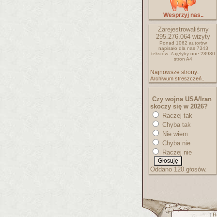
Wesprzyj nas..
Zarejestrowaliśmy
295.276.064
wizyty
Ponad 1062 autorów
napisało
dla nas 7343
tekstów.
Zajęłyby one 28930
stron A4
Najnowsze strony..
Archiwum streszczeń..
Czy wojna USA/Iran
skoczy się w 2026?
Raczej tak
Chyba tak
Nie wiem
Chyba nie
Raczej nie
Oddano 120 głosów.
R
[