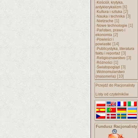
·
Kościół, krytyka,
[6]
antyklerykalizm
·
[2]
Kultura i sztuka
·
[3]
Nauka i technika
·
[1]
Nietzsche
·
[1]
Nowe technologie
·
Państwo, prawo i
[2]
ekonomia
·
Powieści i
[14]
powiastki
·
Publicystyka, literatura
[3]
faktu i reportaż
·
[3]
Religioznawstwo
·
[1]
Różności
·
[3]
Światopogląd
·
Wolnomularstwo
[10]
(masoneria)
Przejdź do Racjonalisty
Listy od czytelników
Fundusz Racjonalisty