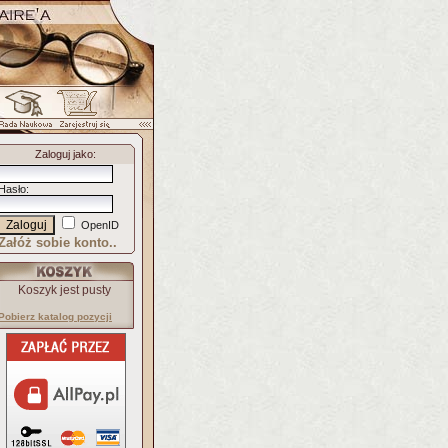
Zaloguj jako
:
Hasło
:
OpenID
Załóż sobie konto..
Koszyk jest pusty
Pobierz katalog pozycji