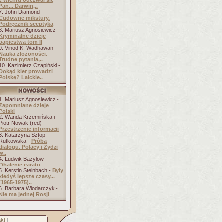
z wichru odezwał się
Pan... Darwin,..
7. John Diamond -
Cudowne mikstury.
Podręcznik sceptyka
8. Mariusz Agnosiewicz -
Kryminalne dzieje
papiestwa tom II
9. Vinod K. Wadhawan -
Nauka złożoności.
Trudne pytania,..
10. Kazimierz Czapiński -
Dokąd kler prowadzi
Polskę? Laickie..
1. Mariusz Agnosiewicz -
Zapomniane dzieje
Polski
2. Wanda Krzemińska i
Piotr Nowak (red) -
Przestrzenie informacji
3. Katarzyna Sztop-
Rutkowska -
Próba
dialogu. Polacy i Żydzi
w..
4. Ludwik Bazylow -
Obalenie caratu
5. Kerstin Steinbach -
Były
kiedyś lepsze czasy...
(1965-1975)..
6. Barbara Włodarczyk -
Nie ma jednej Rosji
kt
]