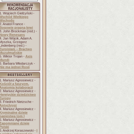
1. Wojciech Giełżyński -
Wschód Wielkiego
Wschodu
2. Anatol France -
Bogowie pragną krwi
3. John Brockman (red.) -
Nowy Renesans
4. Jan Wójcik, Adam A.
Myszka, Grzegorz
Lindenberg (red.) -
Euroislam – Bractwo
Muzułmańskie
5. Wiktor Trojan -
Axis
Mundi
6. Barbara Włodarczyk -
Nie ma jednej Rosji
1. Mariusz Agnosiewicz -
Kościół a faszyzm.
Anatomia kolaboracji
2. Mariusz Agnosiewicz -
Heretyckie dziedzictwo
Europy
3. Friedrich Nietzsche -
Antychryst
4. Mariusz Agnosiewicz -
Kryminalne dzieje
papiestwa tom I
5. Mariusz Agnosiewicz -
Zapomniane dzieje
Polski
6. Andrzej Koraszewski -
I