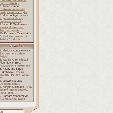
z wichru odezwał się
Pan... Darwin,..
7. John Diamond -
Cudowne mikstury.
Podręcznik sceptyka
8. Mariusz Agnosiewicz -
Kryminalne dzieje
papiestwa tom II
9. Vinod K. Wadhawan -
Nauka złożoności.
Trudne pytania,..
10. Kazimierz Czapiński -
Dokąd kler prowadzi
Polskę? Laickie..
1. Mariusz Agnosiewicz -
Zapomniane dzieje
Polski
2. Wanda Krzemińska i
Piotr Nowak (red) -
Przestrzenie informacji
3. Katarzyna Sztop-
Rutkowska -
Próba
dialogu. Polacy i Żydzi
w..
4. Ludwik Bazylow -
Obalenie caratu
5. Kerstin Steinbach -
Były
kiedyś lepsze czasy...
(1965-1975)..
6. Barbara Włodarczyk -
Nie ma jednej Rosji
kt
]