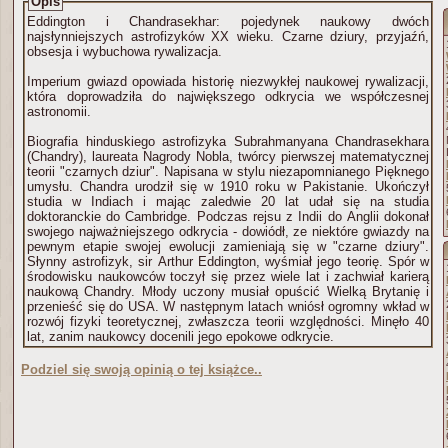
Opis
Eddington i Chandrasekhar: pojedynek naukowy dwóch
najsłynniejszych astrofizyków XX wieku. Czarne dziury, przyjaźń,
obsesja i wybuchowa rywalizacja.
Imperium gwiazd opowiada historię niezwykłej naukowej rywalizacji,
która doprowadziła do największego odkrycia we współczesnej
astronomii.
Biografia hinduskiego astrofizyka Subrahmanyana Chandrasekhara
(Chandry), laureata Nagrody Nobla, twórcy pierwszej matematycznej
teorii "czarnych dziur". Napisana w stylu niezapomnianego Pięknego
umysłu. Chandra urodził się w 1910 roku w Pakistanie. Ukończył
studia w Indiach i mając zaledwie 20 lat udał się na studia
doktoranckie do Cambridge. Podczas rejsu z Indii do Anglii dokonał
swojego najważniejszego odkrycia - dowiódł, ze niektóre gwiazdy na
pewnym etapie swojej ewolucji zamieniają się w "czarne dziury".
Słynny astrofizyk, sir Arthur Eddington, wyśmiał jego teorię. Spór w
środowisku naukowców toczył się przez wiele lat i zachwiał karierą
naukową Chandry. Młody uczony musiał opuścić Wielką Brytanię i
przenieść się do USA. W następnym latach wniósł ogromny wkład w
rozwój fizyki teoretycznej, zwłaszcza teorii względności. Minęło 40
lat, zanim naukowcy docenili jego epokowe odkrycie.
Podziel się swoją opinią o tej książce..