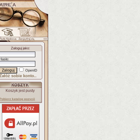
Zaloguj jako
:
Hasło
:
OpenID
Załóż sobie konto..
Koszyk jest pusty
Pobierz katalog pozycji