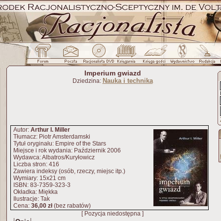
Imperium gwiazd
Nauka i technika
Dziedzina:
Autor:
Arthur I. Miller
Tłumacz: Piotr Amsterdamski
Tytuł oryginału: Empire of the Stars
Miejsce i rok wydania: Październik 2006
Wydawca: Albatros/Kuryłowicz
Liczba stron: 416
Zawiera indeksy (osób, rzeczy, miejsc itp.)
Wymiary: 15x21 cm
ISBN: 83-7359-323-3
Okładka: Miękka
Ilustracje: Tak
Cena:
36,00 zł
(bez rabatów)
[ Pozycja niedostępna ]