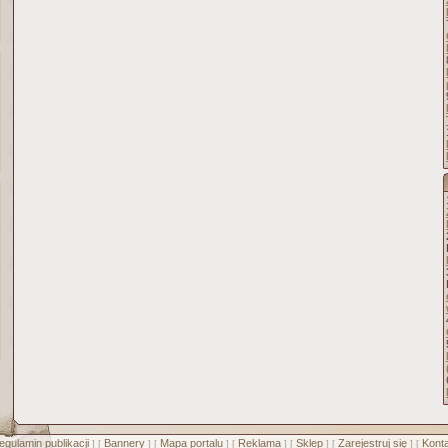
egulamin publikacji
Bannery
Mapa portalu
Reklama
Sklep
Zarejestruj się
Konta
] [
] [
] [
] [
] [
] [