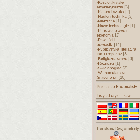
·
Kościół, krytyka,
[6]
antyklerykalizm
·
[2]
Kultura i sztuka
·
[3]
Nauka i technika
·
[1]
Nietzsche
·
[1]
Nowe technologie
·
Państwo, prawo i
[2]
ekonomia
·
Powieści i
[14]
powiastki
·
Publicystyka, literatura
[3]
faktu i reportaż
·
[3]
Religioznawstwo
·
[1]
Różności
·
[3]
Światopogląd
·
Wolnomularstwo
[10]
(masoneria)
Przejdź do Racjonalisty
Listy od czytelników
Fundusz Racjonalisty