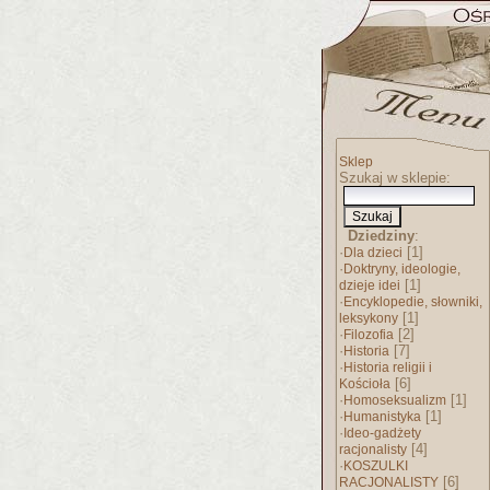
Sklep
Szukaj w sklepie:
Dziedziny
:
·
[1]
Dla dzieci
·
Doktryny, ideologie,
[1]
dzieje idei
·
Encyklopedie, słowniki,
[1]
leksykony
·
[2]
Filozofia
·
[7]
Historia
·
Historia religii i
[6]
Kościoła
·
[1]
Homoseksualizm
·
[1]
Humanistyka
·
Ideo-gadżety
[4]
racjonalisty
·
KOSZULKI
[6]
RACJONALISTY