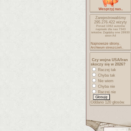
Wesprzyj nas..
Zarejestrowaliśmy
295.276.422
wizyty
Ponad 1062 autorów
napisało
dla nas 7343
tekstów.
Zajęłyby one 28930
stron A4
Najnowsze strony..
Archiwum streszczeń..
Czy wojna USA/Iran
skoczy się w 2026?
Raczej tak
Chyba tak
Nie wiem
Chyba nie
Raczej nie
Oddano 120 głosów.
R
[