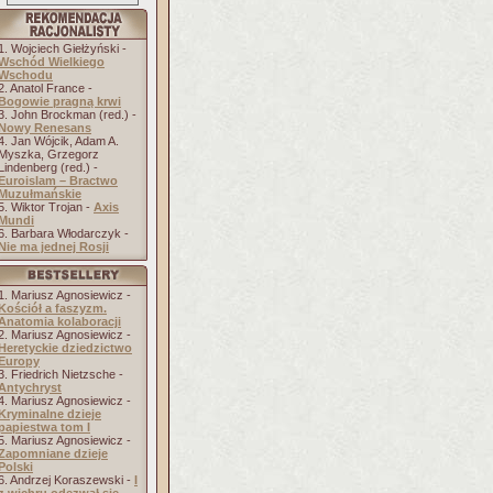
1. Wojciech Giełżyński -
Wschód Wielkiego
Wschodu
2. Anatol France -
Bogowie pragną krwi
3. John Brockman (red.) -
Nowy Renesans
4. Jan Wójcik, Adam A.
Myszka, Grzegorz
Lindenberg (red.) -
Euroislam – Bractwo
Muzułmańskie
5. Wiktor Trojan -
Axis
Mundi
6. Barbara Włodarczyk -
Nie ma jednej Rosji
1. Mariusz Agnosiewicz -
Kościół a faszyzm.
Anatomia kolaboracji
2. Mariusz Agnosiewicz -
Heretyckie dziedzictwo
Europy
3. Friedrich Nietzsche -
Antychryst
4. Mariusz Agnosiewicz -
Kryminalne dzieje
papiestwa tom I
5. Mariusz Agnosiewicz -
Zapomniane dzieje
Polski
6. Andrzej Koraszewski -
I