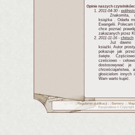
Opinie naszych czytelników:
2011-04-30
-
polihist
Znakomita, 
książka . Odarła m
Ewangelii. Polecam k
chce poznać prawdę.
zakazanych przez K
2011-11-16
-
chrisch
Już dawno n
ksiażki. Autor pros
pokazuje jak prze
święte. Częściow
cześciowo - celow
dostosowywać je 
chrześciajaństwa, 
głosicielom innych i
Wam warto kupić.
Regulamin publikacji
Bannery
Mapa
[
] [
] [
Racjonalista
Copyright
©