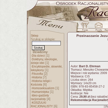
Przeinaczanie Jezus
Sklep
Szukaj w sklepie:
Dziedziny
:
·
[1]
Dla dzieci
·
Doktryny, ideologie,
[1]
dzieje idei
·
Autor:
Bart D. Ehrman
Encyklopedie, słowniki,
Tłumacz: Mieszko Chowani
[1]
leksykony
Miejsce i rok wydania: 2009
·
[2]
Filozofia
Wydawca: CiS
·
[7]
Historia
Liczba stron: 264
·
Historia religii i
Wymiary: 14x20 cm
[6]
Kościoła
ISBN: 978-83-85458-27-2
·
[1]
Homoseksualizm
Okładka: Miękka
·
[1]
Humanistyka
Ilustracje: Nie
·
Ideo-gadżety
Cena:
29,90 zł
(bez rabatów
[4]
racjonalisty
Rekomendacja Racjonalist
·
KOSZULKI
[6]
RACJONALISTY
[ P