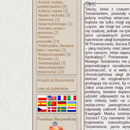
·
Kościół, krytyka,
Opis
[6]
antyklerykalizm
Teksty, które z czase
·
[2]
Kultura i sztuka
Testamentem, powstały 
·
[3]
Nauka i technika
jedyny możliwy wówczas 
·
[1]
Nietzsche
kopista nie tylko mógł si
·
[1]
Nowe technologie
często, ale mógł też zmie
·
Państwo, prawo i
się rzadziej, jednak na t
[2]
ekonomia
pism uznawanych przez
·
Powieści i
natchnione uległ kompletn
[14]
powiastki
W Przeinaczaniu Jezusa B
·
Publicystyka, literatura
– jaką możemy mieć pewno
[3]
faktu i reportaż
tymi samymi, które napisa
·
[3]
Religioznawstwo
Apokalipsy? Porównani
·
[1]
Różności
Nowego Testamentu nie po
·
[3]
Światopogląd
poprzedzające wynalezi
·
Wolnomularstwo
przeinaczeń, iż w wielu 
[10]
(masoneria)
chrześcijaństwa uległ 
dotrzeć do oryginalny
Przejdź do Racjonalisty
posługują się uczeni, by c
Jakie znaczenie mają zm
Listy od czytelników
problemy, bowiem dopier
udzielić odpowiedzi na ko
dziś miliony ludzi na 
wybaczeniu jawnogrzes
naprawdę zabronił kobie
Ewangelii Marka istotni
Jezusa? Czy nazwanie Je
Fundusz Racjonalisty
kopiowaniu manuskry
Testamencie, jasno wyra