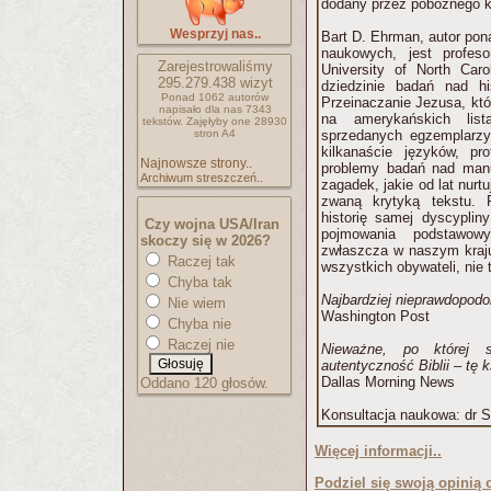
dodany przez pobożnego 
Wesprzyj nas..
Bart D. Ehrman, autor pona
naukowych, jest profes
Zarejestrowaliśmy
University of North Caro
295.279.438
wizyt
dziedzinie badań nad h
Ponad 1062 autorów
Przeinaczanie Jezusa, któ
napisało
dla nas 7343
na amerykańskich list
tekstów.
Zajęłyby one 28930
stron A4
sprzedanych egzemplarzy
kilkanaście języków, p
Najnowsze strony..
problemy badań nad manus
Archiwum streszczeń..
zagadek, jakie od lat nurt
zwaną krytyką tekstu.
historię samej dyscyplin
Czy wojna USA/Iran
pojmowania podstawowy
skoczy się w 2026?
zwłaszcza w naszym kraju
Raczej tak
wszystkich obywateli, nie 
Chyba tak
Najbardziej nieprawdopodo
Nie wiem
Washington Post
Chyba nie
Raczej nie
Nieważne, po której 
autentyczność Biblii – tę 
Dallas Morning News
Oddano 120 głosów.
Konsultacja naukowa: dr S
Więcej informacji..
Podziel się swoją opinią o