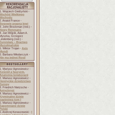
1. Wojciech Giełżyński -
Wschód Wielkiego
Wschodu
2. Anatol France -
Bogowie pragną krwi
3. John Brockman (red.) -
Nowy Renesans
4. Jan Wójcik, Adam A.
Myszka, Grzegorz
Lindenberg (red.) -
Euroislam – Bractwo
Muzułmańskie
5. Wiktor Trojan -
Axis
Mundi
6. Barbara Włodarczyk -
Nie ma jednej Rosji
1. Mariusz Agnosiewicz -
Kościół a faszyzm.
Anatomia kolaboracji
2. Mariusz Agnosiewicz -
Heretyckie dziedzictwo
Europy
3. Friedrich Nietzsche -
Antychryst
4. Mariusz Agnosiewicz -
Kryminalne dzieje
papiestwa tom I
5. Mariusz Agnosiewicz -
Zapomniane dzieje
Polski
6. Andrzej Koraszewski -
I