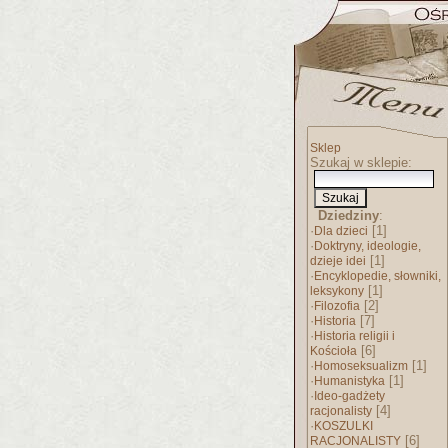
Sklep
Szukaj w sklepie:
Dziedziny
:
·
[1]
Dla dzieci
·
Doktryny, ideologie,
[1]
dzieje idei
·
Encyklopedie, słowniki,
[1]
leksykony
·
[2]
Filozofia
·
[7]
Historia
·
Historia religii i
[6]
Kościoła
·
[1]
Homoseksualizm
·
[1]
Humanistyka
·
Ideo-gadżety
[4]
racjonalisty
·
KOSZULKI
[6]
RACJONALISTY