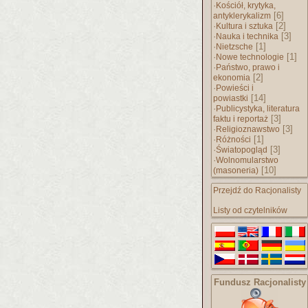
·
Kościół, krytyka,
[6]
antyklerykalizm
·
[2]
Kultura i sztuka
·
[3]
Nauka i technika
·
[1]
Nietzsche
·
[1]
Nowe technologie
·
Państwo, prawo i
[2]
ekonomia
·
Powieści i
[14]
powiastki
·
Publicystyka, literatura
[3]
faktu i reportaż
·
[3]
Religioznawstwo
·
[1]
Różności
·
[3]
Światopogląd
·
Wolnomularstwo
[10]
(masoneria)
Przejdź do Racjonalisty
Listy od czytelników
Fundusz Racjonalisty