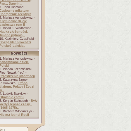
z wichru odezwał się
Pan... Darwin,..
7. John Diamond -
Cudowne mikstury.
Podręcznik sceptyka
8. Mariusz Agnosiewicz -
Kryminalne dzieje
papiestwa tom II
9. Vinod K. Wadhawan -
Nauka złożoności.
Trudne pytania,..
10. Kazimierz Czapiński -
Dokąd kler prowadzi
Polskę? Laickie..
1. Mariusz Agnosiewicz -
Zapomniane dzieje
Polski
2. Wanda Krzemińska i
Piotr Nowak (red) -
Przestrzenie informacji
3. Katarzyna Sztop-
Rutkowska -
Próba
dialogu. Polacy i Żydzi
w..
4. Ludwik Bazylow -
Obalenie caratu
5. Kerstin Steinbach -
Były
kiedyś lepsze czasy...
(1965-1975)..
6. Barbara Włodarczyk -
Nie ma jednej Rosji
kt
]