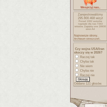
Wesprzyj nas..
Zarejestrowaliśmy
295.800.468
wizyt
Ponad 1062 autorów
napisało
dla nas 7343
tekstów.
Zajęłyby one 28930
stron A4
Najnowsze strony..
Archiwum streszczeń..
Czy wojna USA/Iran
skoczy się w 2026?
Raczej tak
Chyba tak
Nie wiem
Chyba nie
Raczej nie
Oddano 121 głosów.
R
[