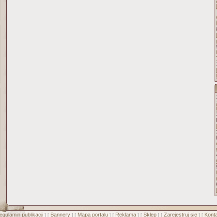
egulamin publikacji
Bannery
Mapa portalu
Reklama
Sklep
Zarejestruj się
Konta
] [
] [
] [
] [
] [
] [