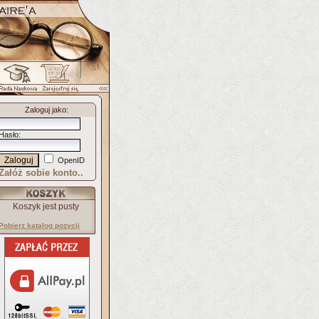
Zaloguj jako
:
Hasło
:
OpenID
Załóż sobie konto..
Koszyk jest pusty
Pobierz katalog pozycji