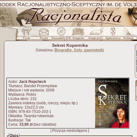
Sekret Kopernika
Biografie, listy, pamiętniki
Dziedzina:
Autor:
Jack Repcheck
Tłumacz: Bandel Przemysław
Miejsce i rok wydania: 2008
Wydawca: Rebis
Liczba stron: 232
Zawiera indeksy (osób, rzeczy, miejsc itp.)
Wymiary: 15x22,5 cm
ISBN: 978-83-7510-203-1
Okładka: Twarda+obwoluta
Ilustracje: Tak
Cena:
33,90 zł
(bez rabatów)
[ Pozycja niedostępna ]
Opis