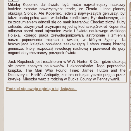
Mikołaj Kopernik dał światu być może najważniejszy naukowy
bodziec czasów nowożytnych: teorię, że Ziemia i inne planety
okrążają Słońce. Ale Kopernik, jeden z największych geniuszy, był
także osobą pełną wad i w dodatku konfliktową. Był duchownym, ale
ze zrozumieniem odnosił się do nauk luteranów. Chociaż złożył śluby
celibatu, utrzymywał przynajmniej jedną kochankę.Sekret Kopernika
odkrywa przed nami tajemnice życia i świata naukowego wielkiego
Polaka, którego praca zrewolucjonizowała astronomię i zmieniła
nasze pojmowanie miejsca i świata, w którym żyjemy. Ta
fascynująca książka opowiada zaskakującą i słabo znaną historię
geniusza, który rozpoczął rewolucję naukową i przewrócił do góry
nogami dotychczasowy porządek świata.
Jack Repcheck jest redaktorem w W.W. Norton & Co., gdzie ukazują
się prace znanych naukowców i ekonomistów. Jego poprzednia
książka, The Man Who Found Time: James Hutton and the
Discovery of Earth's Antiquity, została entuzjastycznie przjęta przez
krytykę. Mieszka wraz z rodziną w Bucks County w Pennsylwanii.
Podziel się swoją opinią o tej książce..