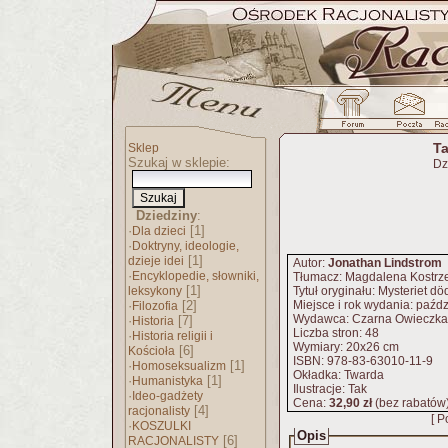
Ta
Sklep
Szukaj w sklepie:
Dz
Dziedziny
:
·
[1]
Dla dzieci
·
Doktryny, ideologie,
[1]
dzieje idei
Autor:
Jonathan Lindstrom
·
Encyklopedie, słowniki,
Tłumacz: Magdalena Kostrz
[1]
leksykony
Tytuł oryginału: Mysteriet d
·
[2]
Miejsce i rok wydania: paźd
Filozofia
Wydawca: Czarna Owieczka
·
[7]
Historia
Liczba stron: 48
·
Historia religii i
Wymiary: 20x26 cm
[6]
Kościoła
ISBN: 978-83-63010-11-9
·
[1]
Homoseksualizm
Okładka: Twarda
·
[1]
Humanistyka
Ilustracje: Tak
·
Ideo-gadżety
Cena:
32,90 zł
(bez rabatów
[4]
racjonalisty
[ P
·
KOSZULKI
Opis
[6]
RACJONALISTY