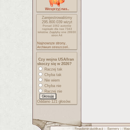
Wesprzyj nas..
Zarejestrowaliśmy
295.800.039
wizyt
Ponad 1062 autorów
napisało
dla nas 7343
tekstów.
Zajęłyby one 28930
stron A4
Najnowsze strony..
Archiwum streszczeń..
Czy wojna USA/Iran
skoczy się w 2026?
Raczej tak
Chyba tak
Nie wiem
Chyba nie
Raczej nie
Oddano 121 głosów.
Regulamin publikacji
Bannery
Mapa
[
] [
] [