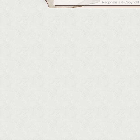
Racjonalista
Copyright
©