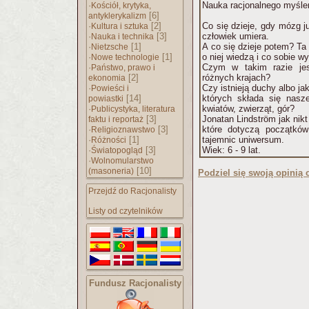
·
Nauka racjonalnego myśleni
Kościół, krytyka,
[6]
antyklerykalizm
·
[2]
Co się dzieje, gdy mózg j
Kultura i sztuka
·
[3]
człowiek umiera.
Nauka i technika
·
[1]
A co się dzieje potem? Ta 
Nietzsche
·
[1]
o niej wiedzą i co sobie w
Nowe technologie
·
Czym w takim razie je
Państwo, prawo i
[2]
różnych krajach?
ekonomia
·
Czy istnieją duchy albo j
Powieści i
[14]
których składa się nasze
powiastki
·
kwiatów, zwierząt, gór?
Publicystyka, literatura
[3]
Jonatan Lindström jak nikt
faktu i reportaż
·
[3]
które dotyczą początków
Religioznawstwo
·
[1]
tajemnic uniwersum.
Różności
·
[3]
Wiek: 6 - 9 lat.
Światopogląd
·
Wolnomularstwo
[10]
(masoneria)
Podziel się swoją opinią o
Przejdź do Racjonalisty
Listy od czytelników
Fundusz Racjonalisty