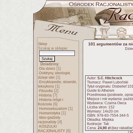
101 argumentów za ni
Sklep
Szukaj w sklepie:
Dzie
Dziedziny
:
·
[1]
Dla dzieci
·
Doktryny, ideologie,
[1]
dzieje idei
Autor:
S.C. Hitchcock
·
Encyklopedie, słowniki,
Tłumacz: Paweł Luboński
[1]
leksykony
Tytuł oryginału: Disbelief 1
·
[2]
Guide to Atheism
Filozofia
Przedmowa (posłowie, opra
·
[7]
Historia
Miejsce i rok wydania: paźd
·
Historia religii i
Wydawca: Czarna Owca
[6]
Kościoła
Liczba stron: 152
·
[1]
Homoseksualizm
Wymiary: 14x20 cm
·
[1]
Humanistyka
ISBN: 978-83-7554-344-5
·
Ideo-gadżety
Okładka: Miękka
[4]
racjonalisty
Ilustracje: Tak
·
KOSZULKI
Cena:
24,90 zł
(bez rabatów
[6]
RACJONALISTY
[ P