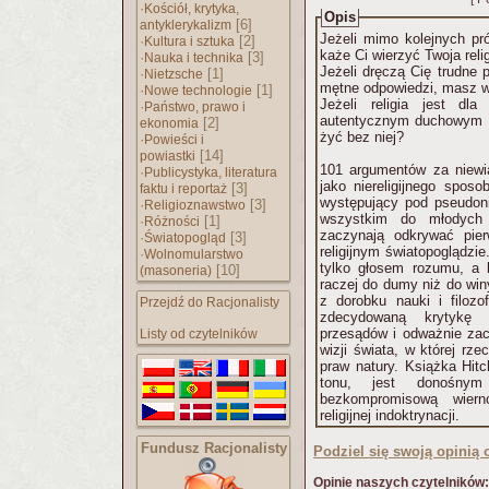
·
Kościół, krytyka,
Opis
[6]
antyklerykalizm
Jeżeli mimo kolejnych pr
·
[2]
Kultura i sztuka
każe Ci wierzyć Twoja relig
·
[3]
Nauka i technika
Jeżeli dręczą Cię trudne 
·
[1]
Nietzsche
mętne odpowiedzi, masz w
·
[1]
Nowe technologie
Jeżeli religia jest dl
·
Państwo, prawo i
autentycznym duchowym p
[2]
ekonomia
żyć bez niej?
·
Powieści i
[14]
powiastki
101 argumentów za niewi
·
Publicystyka, literatura
jako niereligijnego sposo
[3]
faktu i reportaż
występujący pod pseudon
·
[3]
Religioznawstwo
wszystkim do młodych 
·
[1]
Różności
zaczynają odkrywać pie
·
[3]
Światopogląd
religijnym światopoglądzie
·
Wolnomularstwo
tylko głosem rozumu, a 
[10]
(masoneria)
raczej do dumy niż do winy
z dorobku nauki i filozof
Przejdź do Racjonalisty
zdecydowaną krytykę w
przesądów i odważnie zach
Listy od czytelników
wizji świata, w której rz
praw natury. Książka Hitc
tonu, jest donośny
bezkompromisową wiern
religijnej indoktrynacji.
Fundusz Racjonalisty
Podziel się swoją opinią o
Opinie naszych czytelników: