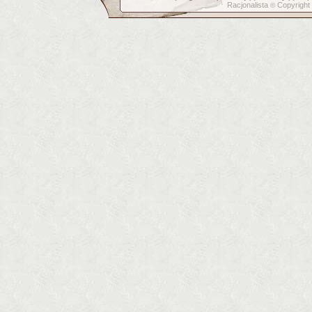
Racjonalista
Copyright
©