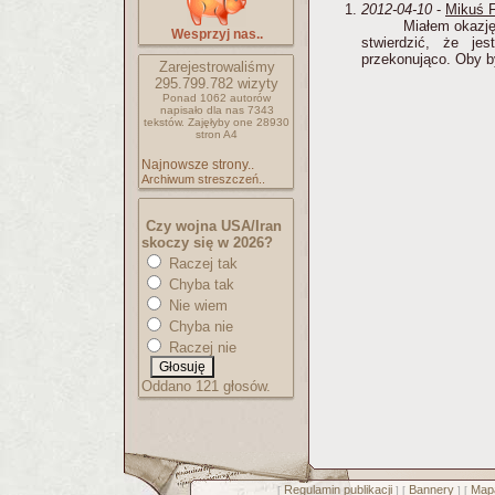
2012-04-10
-
Mikuś F
Miałem okazję
Wesprzyj nas..
stwierdzić, że je
przekonująco. Oby b
Zarejestrowaliśmy
295.799.782
wizyty
Ponad 1062 autorów
napisało
dla nas 7343
tekstów.
Zajęłyby one 28930
stron A4
Najnowsze strony..
Archiwum streszczeń..
Czy wojna USA/Iran
skoczy się w 2026?
Raczej tak
Chyba tak
Nie wiem
Chyba nie
Raczej nie
Oddano 121 głosów.
Regulamin publikacji
Bannery
Mapa
[
] [
] [