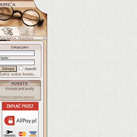
Zaloguj jako
:
Hasło
:
OpenID
Załóż sobie konto..
Koszyk jest pusty
Pobierz katalog pozycji