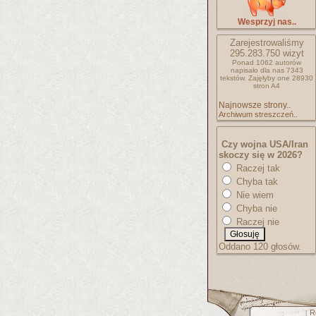
Wesprzyj nas..
Zarejestrowaliśmy
295.283.750
wizyt
Ponad 1062 autorów
napisało
dla nas 7343
tekstów.
Zajęłyby one 28930
stron A4
Najnowsze strony..
Archiwum streszczeń..
Czy wojna USA/Iran
skoczy się w 2026?
Raczej tak
Chyba tak
Nie wiem
Chyba nie
Raczej nie
Oddano 120 głosów.
R
[