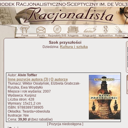
Szok przyszłości
Kultura i sztuka
Dziedzina:
Autor:
Alvin Toffler
Inne pozycje autora (3)
O autorze
|
Tłumacz: Wiktor Osiatyński, Elżbieta Grabczak-
Ryszka, Ewa Woydyłło
Miejsce i rok wydania: 2007
Wydawca: Kurpisz
Liczba stron: 428
Wymiary: 15x21,2 cm
ISBN: 9788389738905
Okładka: Twarda+obwoluta
Ilustracje: Nie
Cena:
39,90 zł
(bez rabatów)
[ Pozycja niedostępna ]