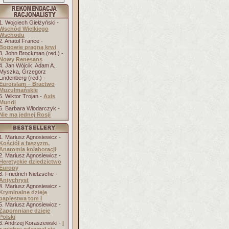
1. Wojciech Giełżyński -
Wschód Wielkiego
Wschodu
2. Anatol France -
Bogowie pragną krwi
3. John Brockman (red.) -
Nowy Renesans
4. Jan Wójcik, Adam A.
Myszka, Grzegorz
Lindenberg (red.) -
Euroislam – Bractwo
Muzułmańskie
5. Wiktor Trojan -
Axis
Mundi
6. Barbara Włodarczyk -
Nie ma jednej Rosji
1. Mariusz Agnosiewicz -
Kościół a faszyzm.
Anatomia kolaboracji
2. Mariusz Agnosiewicz -
Heretyckie dziedzictwo
Europy
3. Friedrich Nietzsche -
Antychryst
4. Mariusz Agnosiewicz -
Kryminalne dzieje
papiestwa tom I
5. Mariusz Agnosiewicz -
Zapomniane dzieje
Polski
6. Andrzej Koraszewski -
I