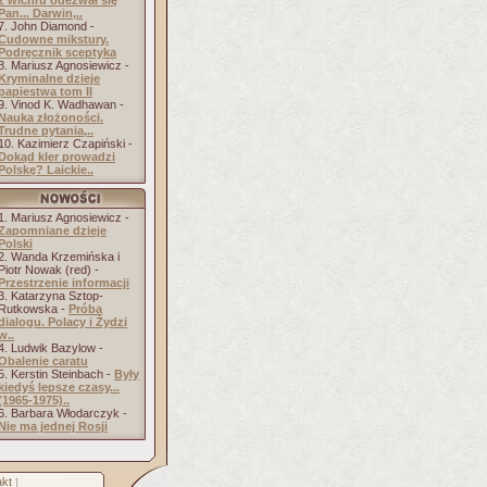
z wichru odezwał się
Pan... Darwin,..
7. John Diamond -
Cudowne mikstury.
Podręcznik sceptyka
8. Mariusz Agnosiewicz -
Kryminalne dzieje
papiestwa tom II
9. Vinod K. Wadhawan -
Nauka złożoności.
Trudne pytania,..
10. Kazimierz Czapiński -
Dokąd kler prowadzi
Polskę? Laickie..
1. Mariusz Agnosiewicz -
Zapomniane dzieje
Polski
2. Wanda Krzemińska i
Piotr Nowak (red) -
Przestrzenie informacji
3. Katarzyna Sztop-
Rutkowska -
Próba
dialogu. Polacy i Żydzi
w..
4. Ludwik Bazylow -
Obalenie caratu
5. Kerstin Steinbach -
Były
kiedyś lepsze czasy...
(1965-1975)..
6. Barbara Włodarczyk -
Nie ma jednej Rosji
kt
]