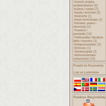
·
Kościół, krytyka,
[6]
antyklerykalizm
·
[2]
Kultura i sztuka
·
[3]
Nauka i technika
·
[1]
Nietzsche
·
[1]
Nowe technologie
·
Państwo, prawo i
[2]
ekonomia
·
Powieści i
[14]
powiastki
·
Publicystyka, literatura
[3]
faktu i reportaż
·
[3]
Religioznawstwo
·
[1]
Różności
·
[3]
Światopogląd
·
Wolnomularstwo
[10]
(masoneria)
Przejdź do Racjonalisty
Listy od czytelników
Fundusz Racjonalisty