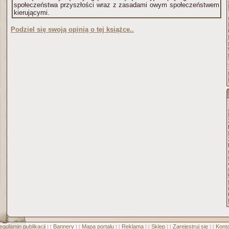
społeczeństwa przyszłości wraz z zasadami owym społeczeństwem
kierującymi.
Podziel się swoją opinią o tej książce..
egulamin publikacji
Bannery
Mapa portalu
Reklama
Sklep
Zarejestruj się
Konta
] [
] [
] [
] [
] [
] [