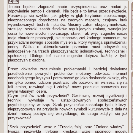
Opis
Trzeba będzie złagodzić napór przyspieszenia oraz nadać ju
odpowiednie tempo i kierunek. Nie będzie to łatwe przedsięwzięcie.
Posuwając się szybko, jak gdyby w głąb terytorium społecznego,
nieoznaczonego dotychczas na żadnych mapach, czujemy brak
wypróbowanych technik i planów. Musimy zatem eksperymentować,
stosując szeroki zasób środków regulujących zmiany, wynajdując
coraz to nowe środki i porzucając stare. Tak więc sugestie nasze
mają charakter propozycji, nie stanowią zaś żadnego panaceum, są
przykładami nowego sposobu myślenia, który wymaga sprawdzenia i
oceny. Walka o ukierunkowanie przemian musi odbywać się
jednocześnie na trzech płaszczyznach: jednostkowej, technicznej i
społecznej. Dlatego też nasze sugestie dotyczą każdej z tych
płaszczyzn z osobna.
Przez dokładne zrozumienie problematyki i bardziej świadome
prześledzenie pewnych problemów możemy odwrócić moment
nadchodzącego kryzysu i potraktować go jako doskonałą okazję, aby
nie tylko pomóc ludziom przetrwać, ale pozwolić im wznieść się na
fali zmian, rozwinąć się i zdobyć nowe poczucie panowania nad
swym własnym losem.
Czym jest ów szok przyszłości? Gwałtowny rozwój cywilizacji i
techniki wywołuje w ustabilizowanych społeczeństwach
psychologiczny wstrząs. Szok przyszłości zaskakuje tych, którzy-
nieprzygotowani na przyjęcie nowych symboli kulturowych- z dnia na
dzień muszą pozbyć się wszystkiego, do czego zdążyli się już
przyzwyczaić.
"Szok przyszłości" wraz z "Trzecią falą" oraz "Zmianą władzy"...
tworzą niezwykłą trylogię kreślącą wizję spójnego modelu