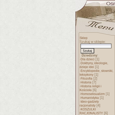
Sklep
Szukaj w sklepie:
Dziedziny
:
·
[1]
Dla dzieci
·
Doktryny, ideologie,
[1]
dzieje idei
·
Encyklopedie, słowniki,
[1]
leksykony
·
[2]
Filozofia
·
[7]
Historia
·
Historia religii i
[6]
Kościoła
·
[1]
Homoseksualizm
·
[1]
Humanistyka
·
Ideo-gadżety
[4]
racjonalisty
·
KOSZULKI
[6]
RACJONALISTY