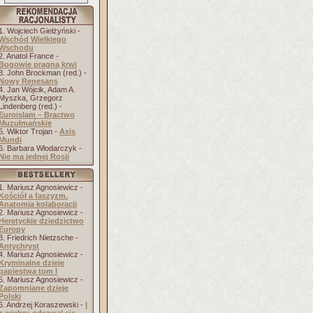
1. Wojciech Giełżyński -
Wschód Wielkiego
Wschodu
2. Anatol France -
Bogowie pragną krwi
3. John Brockman (red.) -
Nowy Renesans
4. Jan Wójcik, Adam A.
Myszka, Grzegorz
Lindenberg (red.) -
Euroislam – Bractwo
Muzułmańskie
5. Wiktor Trojan -
Axis
Mundi
6. Barbara Włodarczyk -
Nie ma jednej Rosji
1. Mariusz Agnosiewicz -
Kościół a faszyzm.
Anatomia kolaboracji
2. Mariusz Agnosiewicz -
Heretyckie dziedzictwo
Europy
3. Friedrich Nietzsche -
Antychryst
4. Mariusz Agnosiewicz -
Kryminalne dzieje
papiestwa tom I
5. Mariusz Agnosiewicz -
Zapomniane dzieje
Polski
6. Andrzej Koraszewski -
I