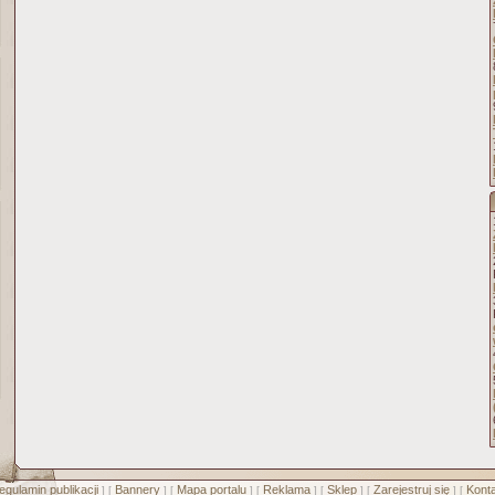
egulamin publikacji
Bannery
Mapa portalu
Reklama
Sklep
Zarejestruj się
Konta
] [
] [
] [
] [
] [
] [