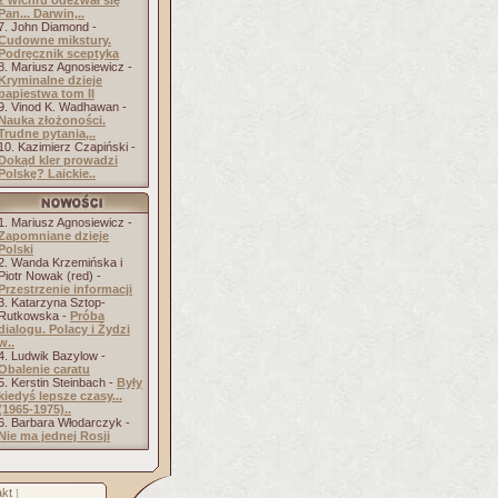
z wichru odezwał się
Pan... Darwin,..
7. John Diamond -
Cudowne mikstury.
Podręcznik sceptyka
8. Mariusz Agnosiewicz -
Kryminalne dzieje
papiestwa tom II
9. Vinod K. Wadhawan -
Nauka złożoności.
Trudne pytania,..
10. Kazimierz Czapiński -
Dokąd kler prowadzi
Polskę? Laickie..
1. Mariusz Agnosiewicz -
Zapomniane dzieje
Polski
2. Wanda Krzemińska i
Piotr Nowak (red) -
Przestrzenie informacji
3. Katarzyna Sztop-
Rutkowska -
Próba
dialogu. Polacy i Żydzi
w..
4. Ludwik Bazylow -
Obalenie caratu
5. Kerstin Steinbach -
Były
kiedyś lepsze czasy...
(1965-1975)..
6. Barbara Włodarczyk -
Nie ma jednej Rosji
kt
]