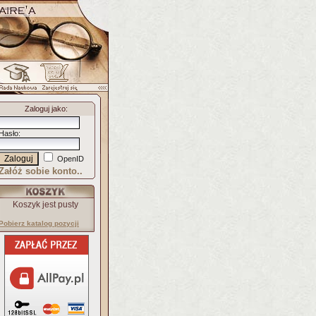
Zaloguj jako
:
Hasło
:
OpenID
Załóż sobie konto..
Koszyk jest pusty
Pobierz katalog pozycji