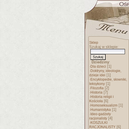
Sklep
Szukaj w sklepie:
Dziedziny
:
·
[1]
Dla dzieci
·
Doktryny, ideologie,
[1]
dzieje idei
·
Encyklopedie, słowniki,
[1]
leksykony
·
[2]
Filozofia
·
[7]
Historia
·
Historia religii i
[6]
Kościoła
·
[1]
Homoseksualizm
·
[1]
Humanistyka
·
Ideo-gadżety
[4]
racjonalisty
·
KOSZULKI
[6]
RACJONALISTY