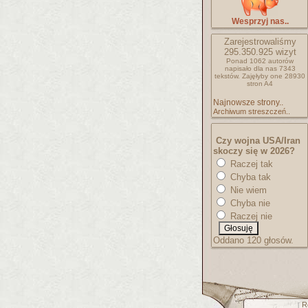
Wesprzyj nas..
Zarejestrowaliśmy
295.350.925
wizyt
Ponad 1062 autorów
napisało
dla nas 7343
tekstów.
Zajęłyby one 28930
stron A4
Najnowsze strony..
Archiwum streszczeń..
Czy wojna USA/Iran
skoczy się w 2026?
Raczej tak
Chyba tak
Nie wiem
Chyba nie
Raczej nie
Oddano 120 głosów.
R
[