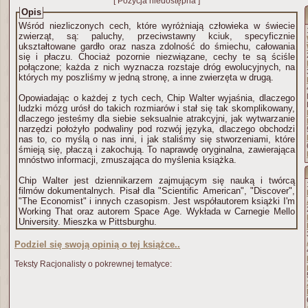
[ Pozycja niedostępna ]
Opis
Wśród niezliczonych cech, które wyróżniają człowieka w świecie
zwierząt, są: paluchy, przeciwstawny kciuk, specyficznie
ukształtowane gardło oraz nasza zdolność do śmiechu, całowania
się i płaczu. Chociaż pozornie niezwiązane, cechy te są ściśle
połączone; każda z nich wyznacza rozstaje dróg ewolucyjnych, na
których my poszliśmy w jedną stronę, a inne zwierzęta w drugą.
Opowiadając o każdej z tych cech, Chip Walter wyjaśnia, dlaczego
ludzki mózg urósł do takich rozmiarów i stał się tak skomplikowany,
dlaczego jesteśmy dla siebie seksualnie atrakcyjni, jak wytwarzanie
narzędzi położyło podwaliny pod rozwój języka, dlaczego obchodzi
nas to, co myślą o nas inni, i jak staliśmy się stworzeniami, które
śmieją się, płaczą i zakochują. To naprawdę oryginalna, zawierająca
mnóstwo informacji, zmuszająca do myślenia książka.
Chip Walter jest dziennikarzem zajmującym się nauką i twórcą
filmów dokumentalnych. Pisał dla "Scientific American", "Discover",
"The Economist" i innych czasopism. Jest współautorem książki I'm
Working That oraz autorem Space Age. Wykłada w Carnegie Mello
University. Mieszka w Pittsburghu.
Podziel się swoją opinią o tej książce..
Teksty Racjonalisty o pokrewnej tematyce: