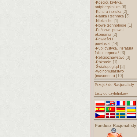
·
Kościół, krytyka,
[6]
antyklerykalizm
·
[2]
Kultura i sztuka
·
[3]
Nauka i technika
·
[1]
Nietzsche
·
[1]
Nowe technologie
·
Państwo, prawo i
[2]
ekonomia
·
Powieści i
[14]
powiastki
·
Publicystyka, literatura
[3]
faktu i reportaż
·
[3]
Religioznawstwo
·
[1]
Różności
·
[3]
Światopogląd
·
Wolnomularstwo
[10]
(masoneria)
Przejdź do Racjonalisty
Listy od czytelników
Fundusz Racjonalisty