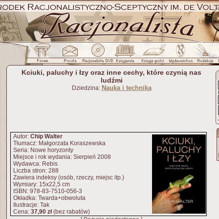
Kciuki, paluchy i łzy oraz inne cechy, które czynią nas
ludźmi
Nauka i technika
Dziedzina:
Autor:
Chip Walter
Tłumacz: Małgorzata Koraszewska
Seria: Nowe horyzonty
Miejsce i rok wydania: Sierpień 2008
Wydawca: Rebis
Liczba stron: 288
Zawiera indeksy (osób, rzeczy, miejsc itp.)
Wymiary: 15x22,5 cm
ISBN: 978-83-7510-056-3
Okładka: Twarda+obwoluta
Ilustracje: Tak
Cena:
37,90 zł
(bez rabatów)