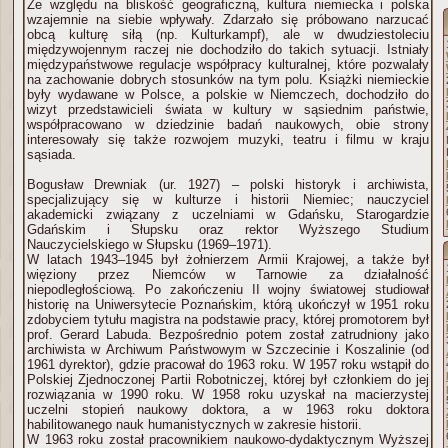
Ze względu na bliskość geograficzną, kultura niemiecka i polska
wzajemnie na siebie wpływały. Zdarzało się próbowano narzucać
obcą kulturę siłą (np. Kulturkampf), ale w dwudziestoleciu
międzywojennym raczej nie dochodziło do takich sytuacji. Istniały
międzypaństwowe regulacje współpracy kulturalnej, które pozwalały
na zachowanie dobrych stosunków na tym polu. Książki niemieckie
były wydawane w Polsce, a polskie w Niemczech, dochodziło do
wizyt przedstawicieli świata w kultury w sąsiednim państwie,
współpracowano w dziedzinie badań naukowych, obie strony
interesowały się także rozwojem muzyki, teatru i filmu w kraju
sąsiada.
Bogusław Drewniak (ur. 1927) – polski historyk i archiwista,
specjalizujący się w kulturze i historii Niemiec; nauczyciel
akademicki związany z uczelniami w Gdańsku, Starogardzie
Gdańskim i Słupsku oraz rektor Wyższego Studium
Nauczycielskiego w Słupsku (1969–1971).
W latach 1943–1945 był żołnierzem Armii Krajowej, a także był
więziony przez Niemców w Tarnowie za działalność
niepodległościową. Po zakończeniu II wojny światowej studiował
historię na Uniwersytecie Poznańskim, którą ukończył w 1951 roku
zdobyciem tytułu magistra na podstawie pracy, której promotorem był
prof. Gerard Labuda. Bezpośrednio potem został zatrudniony jako
archiwista w Archiwum Państwowym w Szczecinie i Koszalinie (od
1961 dyrektor), gdzie pracował do 1963 roku. W 1957 roku wstąpił do
Polskiej Zjednoczonej Partii Robotniczej, której był członkiem do jej
rozwiązania w 1990 roku. W 1958 roku uzyskał na macierzystej
uczelni stopień naukowy doktora, a w 1963 roku doktora
habilitowanego nauk humanistycznych w zakresie historii.
W 1963 roku został pracownikiem naukowo-dydaktycznym Wyższej