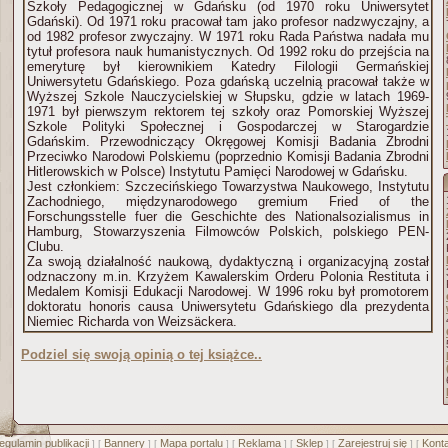
Szkoły Pedagogicznej w Gdańsku (od 1970 roku Uniwersytet
Gdański). Od 1971 roku pracował tam jako profesor nadzwyczajny, a
od 1982 profesor zwyczajny. W 1971 roku Rada Państwa nadała mu
tytuł profesora nauk humanistycznych. Od 1992 roku do przejścia na
emeryturę był kierownikiem Katedry Filologii Germańskiej
Uniwersytetu Gdańskiego. Poza gdańską uczelnią pracował także w
Wyższej Szkole Nauczycielskiej w Słupsku, gdzie w latach 1969-
1971 był pierwszym rektorem tej szkoły oraz Pomorskiej Wyższej
Szkole Polityki Społecznej i Gospodarczej w Starogardzie
Gdańskim. Przewodniczący Okręgowej Komisji Badania Zbrodni
Przeciwko Narodowi Polskiemu (poprzednio Komisji Badania Zbrodni
Hitlerowskich w Polsce) Instytutu Pamięci Narodowej w Gdańsku.
Jest członkiem: Szczecińskiego Towarzystwa Naukowego, Instytutu
Zachodniego, międzynarodowego gremium Fried of the
Forschungsstelle fuer die Geschichte des Nationalsozialismus in
Hamburg, Stowarzyszenia Filmowców Polskich, polskiego PEN-
Clubu.
Za swoją działalność naukową, dydaktyczną i organizacyjną został
odznaczony m.in. Krzyżem Kawalerskim Orderu Polonia Restituta i
Medalem Komisji Edukacji Narodowej. W 1996 roku był promotorem
doktoratu honoris causa Uniwersytetu Gdańskiego dla prezydenta
Niemiec Richarda von Weizsäckera.
Podziel się swoją opinią o tej książce..
egulamin publikacji
Bannery
Mapa portalu
Reklama
Sklep
Zarejestruj się
Konta
] [
] [
] [
] [
] [
] [