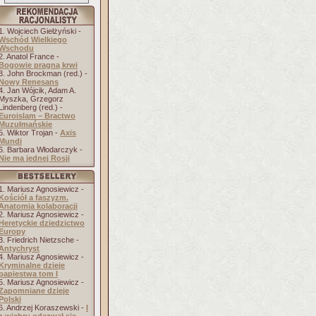
1. Wojciech Giełżyński -
Wschód Wielkiego
Wschodu
2. Anatol France -
Bogowie pragną krwi
3. John Brockman (red.) -
Nowy Renesans
4. Jan Wójcik, Adam A.
Myszka, Grzegorz
Lindenberg (red.) -
Euroislam – Bractwo
Muzułmańskie
5. Wiktor Trojan -
Axis
Mundi
6. Barbara Włodarczyk -
Nie ma jednej Rosji
1. Mariusz Agnosiewicz -
Kościół a faszyzm.
Anatomia kolaboracji
2. Mariusz Agnosiewicz -
Heretyckie dziedzictwo
Europy
3. Friedrich Nietzsche -
Antychryst
4. Mariusz Agnosiewicz -
Kryminalne dzieje
papiestwa tom I
5. Mariusz Agnosiewicz -
Zapomniane dzieje
Polski
6. Andrzej Koraszewski -
I