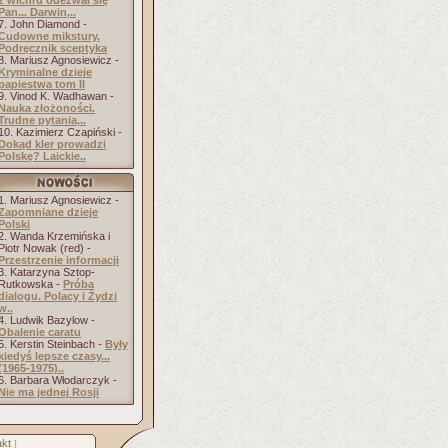
z wichru odezwał się
Pan... Darwin,..
7. John Diamond -
Cudowne mikstury.
Podręcznik sceptyka
8. Mariusz Agnosiewicz -
Kryminalne dzieje
papiestwa tom II
9. Vinod K. Wadhawan -
Nauka złożoności.
Trudne pytania,..
10. Kazimierz Czapiński -
Dokąd kler prowadzi
Polskę? Laickie..
1. Mariusz Agnosiewicz -
Zapomniane dzieje
Polski
2. Wanda Krzemińska i
Piotr Nowak (red) -
Przestrzenie informacji
3. Katarzyna Sztop-
Rutkowska -
Próba
dialogu. Polacy i Żydzi
w..
4. Ludwik Bazylow -
Obalenie caratu
5. Kerstin Steinbach -
Były
kiedyś lepsze czasy...
(1965-1975)..
6. Barbara Włodarczyk -
Nie ma jednej Rosji
kt
]