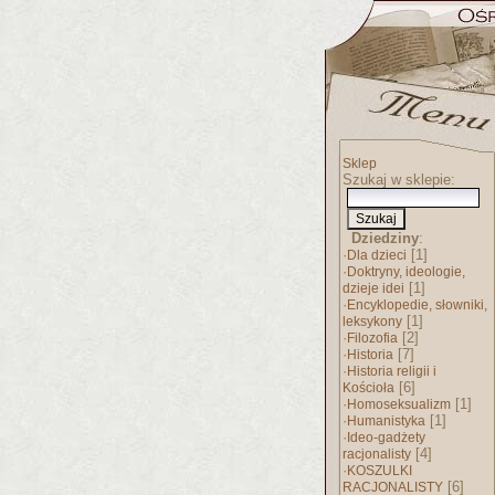
Sklep
Szukaj w sklepie:
Dziedziny
:
·
[1]
Dla dzieci
·
Doktryny, ideologie,
[1]
dzieje idei
·
Encyklopedie, słowniki,
[1]
leksykony
·
[2]
Filozofia
·
[7]
Historia
·
Historia religii i
[6]
Kościoła
·
[1]
Homoseksualizm
·
[1]
Humanistyka
·
Ideo-gadżety
[4]
racjonalisty
·
KOSZULKI
[6]
RACJONALISTY