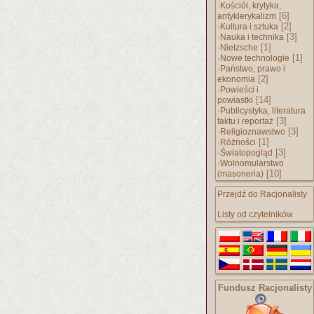
·
Kościół, krytyka,
[6]
antyklerykalizm
·
[2]
Kultura i sztuka
·
[3]
Nauka i technika
·
[1]
Nietzsche
·
[1]
Nowe technologie
·
Państwo, prawo i
[2]
ekonomia
·
Powieści i
[14]
powiastki
·
Publicystyka, literatura
[3]
faktu i reportaż
·
[3]
Religioznawstwo
·
[1]
Różności
·
[3]
Światopogląd
·
Wolnomularstwo
[10]
(masoneria)
Przejdź do Racjonalisty
Listy od czytelników
Fundusz Racjonalisty