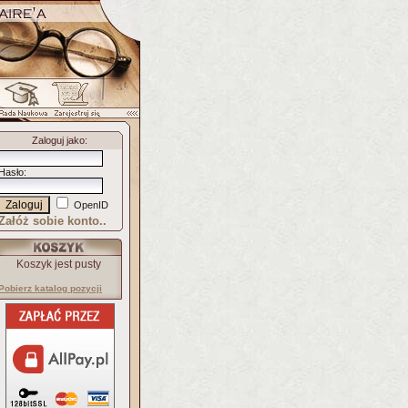
Zaloguj jako
:
Hasło
:
OpenID
Załóż sobie konto..
Koszyk jest pusty
Pobierz katalog pozycji