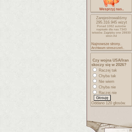
Wesprzyj nas..
Zarejestrowaliśmy
295.316.945
wizyt
Ponad 1062 autorów
napisało
dla nas 7343
tekstów.
Zajęłyby one 28930
stron A4
Najnowsze strony..
Archiwum streszczeń..
Czy wojna USA/Iran
skoczy się w 2026?
Raczej tak
Chyba tak
Nie wiem
Chyba nie
Raczej nie
Oddano 120 głosów.
R
[