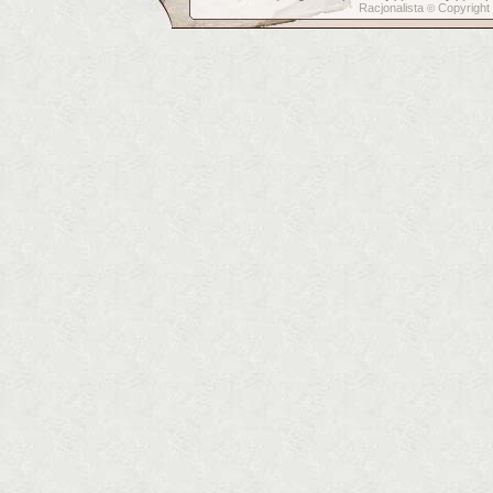
Racjonalista
Copyright
©