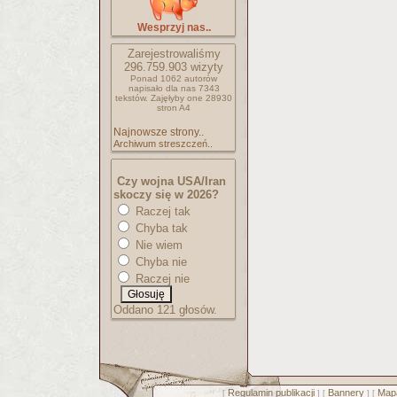
Wesprzyj nas..
Zarejestrowaliśmy
296.759.903
wizyty
Ponad 1062 autorów
napisało
dla nas 7343
tekstów.
Zajęłyby one 28930
stron A4
Najnowsze strony..
Archiwum streszczeń..
Czy wojna USA/Iran
skoczy się w 2026?
Raczej tak
Chyba tak
Nie wiem
Chyba nie
Raczej nie
Oddano 121 głosów.
Regulamin publikacji
Bannery
Mapa
[
] [
] [