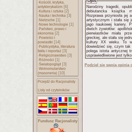
Opis
·
Kościół, krytyka,
[6]
Narodziny tragedii, opu
antyklerykalizm
·
[2]
debiutancka książka mł
Kultura i sztuka
·
[3]
Rozprawa przyniosła jej 
Nauka i technika
·
[1]
artystycznym i stała się
Nietzsche
·
[1]
jago naukowej kariery. P
Nowe technologie
·
dwóch żywiołów: apollińsk
Państwo, prawo i
[2]
pierwiastków miała prz
ekonomia
·
greckiej, ale stała się jed
Powieści i
[14]
kultury XX wieku. To w
powiastki
·
dowiedzieć się, czym tak 
Publicystyka, literatura
[3]
polega istota antycznej t
faktu i reportaż
·
[3]
usprawiedliwione jest tylk
Religioznawstwo
·
[1]
Różności
·
[3]
Światopogląd
Podziel się swoją opinią o
·
Wolnomularstwo
[10]
(masoneria)
Przejdź do Racjonalisty
Listy od czytelników
Fundusz Racjonalisty