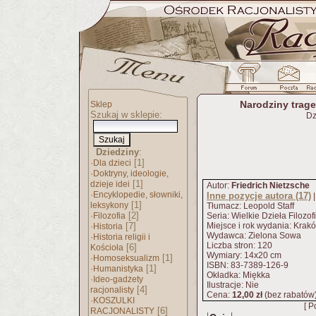
Narodziny trage
Sklep
Szukaj w sklepie:
Dz
Dziedziny
:
·
[1]
Dla dzieci
·
Doktryny, ideologie,
[1]
dzieje idei
Autor:
Friedrich Nietzsche
·
Encyklopedie, słowniki,
Inne pozycje autora (17)
[1]
leksykony
Tłumacz: Leopold Staff
·
[2]
Filozofia
Seria: Wielkie Dzieła Filozof
·
[7]
Miejsce i rok wydania: Krak
Historia
Wydawca: Zielona Sowa
·
Historia religii i
Liczba stron: 120
[6]
Kościoła
Wymiary: 14x20 cm
·
[1]
Homoseksualizm
ISBN: 83-7389-126-9
·
[1]
Humanistyka
Okładka: Miękka
·
Ideo-gadżety
Ilustracje: Nie
[4]
racjonalisty
Cena:
12,00 zł
(bez rabatów
·
KOSZULKI
[ P
[6]
RACJONALISTY