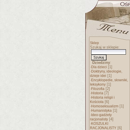
Sklep
Szukaj w sklepie:
Dziedziny
:
·
[1]
Dla dzieci
·
Doktryny, ideologie,
[1]
dzieje idei
·
Encyklopedie, słowniki,
[1]
leksykony
·
[2]
Filozofia
·
[7]
Historia
·
Historia religii i
[6]
Kościoła
·
[1]
Homoseksualizm
·
[1]
Humanistyka
·
Ideo-gadżety
[4]
racjonalisty
·
KOSZULKI
[6]
RACJONALISTY