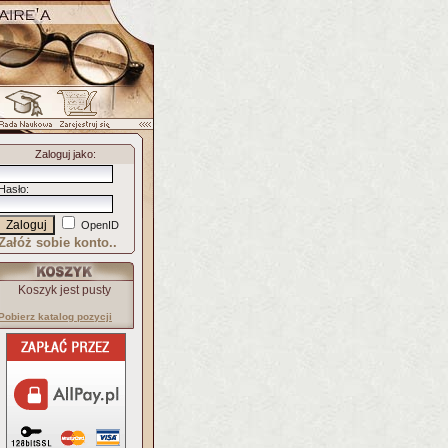
Zaloguj jako
:
Hasło
:
OpenID
Załóż sobie konto..
Koszyk jest pusty
Pobierz katalog pozycji