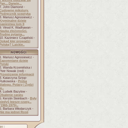
z wichru odezwał się
Pan... Darwin,..
7. John Diamond -
Cudowne mikstury.
Podręcznik sceptyka
8. Mariusz Agnosiewicz -
Kryminalne dzieje
papiestwa tom II
9. Vinod K. Wadhawan -
Nauka złożoności.
Trudne pytania,..
10. Kazimierz Czapiński -
Dokąd kler prowadzi
Polskę? Laickie..
1. Mariusz Agnosiewicz -
Zapomniane dzieje
Polski
2. Wanda Krzemińska i
Piotr Nowak (red) -
Przestrzenie informacji
3. Katarzyna Sztop-
Rutkowska -
Próba
dialogu. Polacy i Żydzi
w..
4. Ludwik Bazylow -
Obalenie caratu
5. Kerstin Steinbach -
Były
kiedyś lepsze czasy...
(1965-1975)..
6. Barbara Włodarczyk -
Nie ma jednej Rosji
kt
]