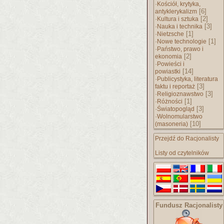
·
Kościół, krytyka,
[6]
antyklerykalizm
·
[2]
Kultura i sztuka
·
[3]
Nauka i technika
·
[1]
Nietzsche
·
[1]
Nowe technologie
·
Państwo, prawo i
[2]
ekonomia
·
Powieści i
[14]
powiastki
·
Publicystyka, literatura
[3]
faktu i reportaż
·
[3]
Religioznawstwo
·
[1]
Różności
·
[3]
Światopogląd
·
Wolnomularstwo
[10]
(masoneria)
Przejdź do Racjonalisty
Listy od czytelników
Fundusz Racjonalisty