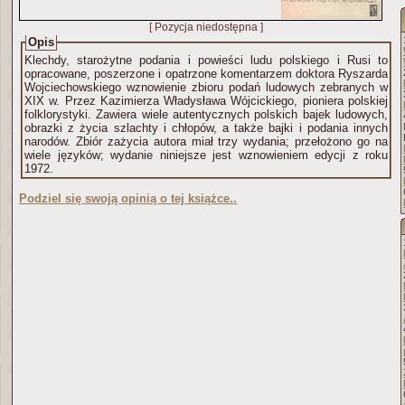
[ Pozycja niedostępna ]
Opis
Klechdy, starożytne podania i powieści ludu polskiego i Rusi to
opracowane, poszerzone i opatrzone komentarzem doktora Ryszarda
Wojciechowskiego wznowienie zbioru podań ludowych zebranych w
XIX w. Przez Kazimierza Władysława Wójcickiego, pioniera polskiej
folklorystyki. Zawiera wiele autentycznych polskich bajek ludowych,
obrazki z życia szlachty i chłopów, a także bajki i podania innych
narodów. Zbiór zażycia autora miał trzy wydania; przełożono go na
wiele języków; wydanie niniejsze jest wznowieniem edycji z roku
1972.
Podziel się swoją opinią o tej książce..