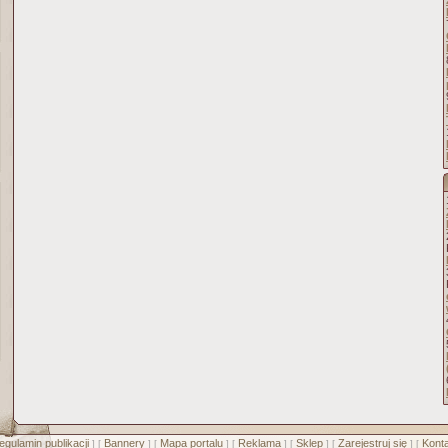
egulamin publikacji
Bannery
Mapa portalu
Reklama
Sklep
Zarejestruj się
Konta
] [
] [
] [
] [
] [
] [