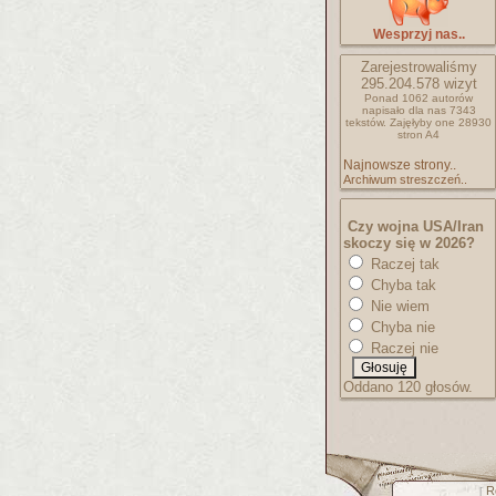
Wesprzyj nas..
Zarejestrowaliśmy
295.204.578
wizyt
Ponad 1062 autorów
napisało
dla nas 7343
tekstów.
Zajęłyby one 28930
stron A4
Najnowsze strony..
Archiwum streszczeń..
Czy wojna USA/Iran
skoczy się w 2026?
Raczej tak
Chyba tak
Nie wiem
Chyba nie
Raczej nie
Oddano 120 głosów.
R
[