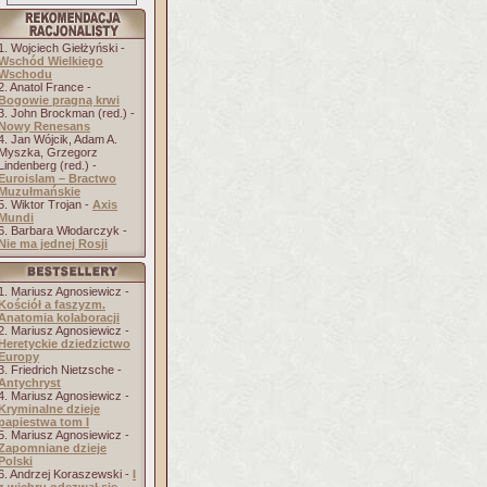
1. Wojciech Giełżyński -
Wschód Wielkiego
Wschodu
2. Anatol France -
Bogowie pragną krwi
3. John Brockman (red.) -
Nowy Renesans
4. Jan Wójcik, Adam A.
Myszka, Grzegorz
Lindenberg (red.) -
Euroislam – Bractwo
Muzułmańskie
5. Wiktor Trojan -
Axis
Mundi
6. Barbara Włodarczyk -
Nie ma jednej Rosji
1. Mariusz Agnosiewicz -
Kościół a faszyzm.
Anatomia kolaboracji
2. Mariusz Agnosiewicz -
Heretyckie dziedzictwo
Europy
3. Friedrich Nietzsche -
Antychryst
4. Mariusz Agnosiewicz -
Kryminalne dzieje
papiestwa tom I
5. Mariusz Agnosiewicz -
Zapomniane dzieje
Polski
6. Andrzej Koraszewski -
I