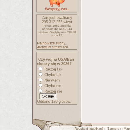
Wesprzyj nas..
Zarejestrowaliśmy
295.312.255
wizyt
Ponad 1062 autorów
napisało
dla nas 7343
tekstów.
Zajęłyby one 28930
stron A4
Najnowsze strony..
Archiwum streszczeń..
Czy wojna USA/Iran
skoczy się w 2026?
Raczej tak
Chyba tak
Nie wiem
Chyba nie
Raczej nie
Oddano 120 głosów.
Regulamin publikacji
Bannery
Mapa
[
] [
] [