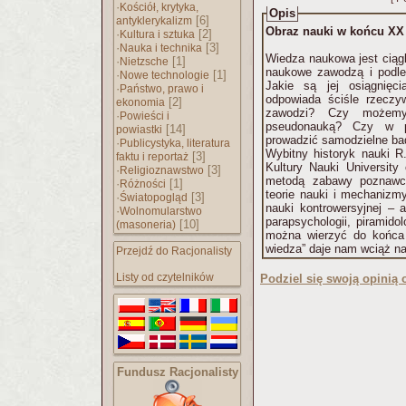
·
Kościół, krytyka,
Opis
[6]
antyklerykalizm
Obraz nauki w końcu XX
·
[2]
Kultura i sztuka
·
[3]
Nauka i technika
Wiedza naukowa jest ciągl
·
[1]
Nietzsche
naukowe zawodzą i podle
·
[1]
Nowe technologie
Jakie są jej osiągnię
·
Państwo, prawo i
odpowiada ściśle rzeczyw
[2]
ekonomia
zawodzi? Czy możemy
·
Powieści i
pseudonauką? Czy w p
[14]
powiastki
prowadzić samodzielne b
·
Publicystyka, literatura
Wybitny historyk nauki R
[3]
faktu i reportaż
Kultury Nauki University
·
[3]
Religioznawstwo
metodą zabawy poznawcz
·
[1]
Różności
teorie nauki i mechanizm
·
[3]
Światopogląd
nauki kontrowersyjnej – 
·
Wolnomularstwo
parapsychologii, piramidol
[10]
(masoneria)
można wierzyć do końca 
wiedza” daje nam wciąż na
Przejdź do Racjonalisty
Listy od czytelników
Podziel się swoją opinią o
Fundusz Racjonalisty