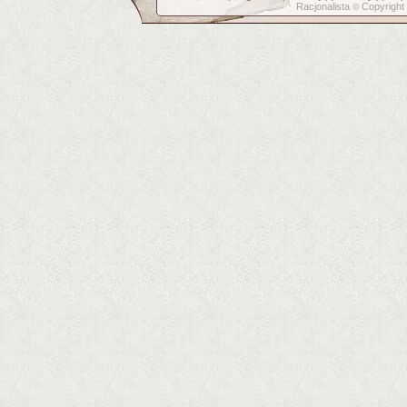
Racjonalista
Copyright
©