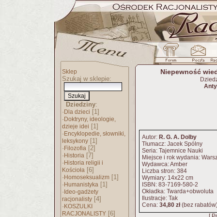
Niepewność wied
Sklep
Szukaj w sklepie:
Dzied
Anty
Dziedziny
:
·
[1]
Dla dzieci
·
Doktryny, ideologie,
[1]
dzieje idei
·
Encyklopedie, słowniki,
Autor:
R. G. A. Dolby
[1]
leksykony
Tłumacz: Jacek Spólny
·
[2]
Filozofia
Seria: Tajemnice Nauki
·
[7]
Historia
Miejsce i rok wydania: War
·
Historia religii i
Wydawca: Amber
[6]
Kościoła
Liczba stron: 384
·
[1]
Homoseksualizm
Wymiary: 14x22 cm
·
[1]
Humanistyka
ISBN: 83-7169-580-2
·
Okładka: Twarda+obwoluta
Ideo-gadżety
Ilustracje: Tak
[4]
racjonalisty
Cena:
34,80 zł
(bez rabatów
·
KOSZULKI
[6]
RACJONALISTY
[ P