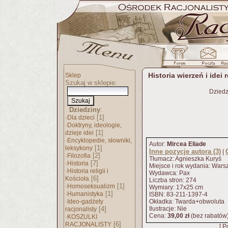
Historia wierzeń i idei
Sklep
Szukaj w sklepie:
Dziedz
Dziedziny
:
·
[1]
Dla dzieci
·
Doktryny, ideologie,
[1]
dzieje idei
·
Encyklopedie, słowniki,
Autor:
Mircea Eliade
[1]
leksykony
Inne pozycje autora (3)
|
·
[2]
Filozofia
Tłumacz: Agnieszka Kuryś
·
[7]
Historia
Miejsce i rok wydania: War
·
Historia religii i
Wydawca: Pax
[6]
Kościoła
Liczba stron: 274
·
[1]
Homoseksualizm
Wymiary: 17x25 cm
·
[1]
Humanistyka
ISBN: 83-211-1397-4
·
Ideo-gadżety
Okładka: Twarda+obwoluta
[4]
Ilustracje: Nie
racjonalisty
Cena:
39,00 zł
(bez rabatów
·
KOSZULKI
[6]
RACJONALISTY
[ P