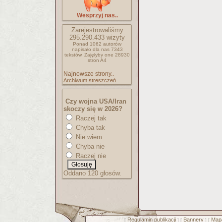
Wesprzyj nas..
Zarejestrowaliśmy
295.290.433
wizyty
Ponad 1062 autorów
napisało
dla nas 7343
tekstów.
Zajęłyby one 28930
stron A4
Najnowsze strony..
Archiwum streszczeń..
Czy wojna USA/Iran
skoczy się w 2026?
Raczej tak
Chyba tak
Nie wiem
Chyba nie
Raczej nie
Oddano 120 głosów.
Regulamin publikacji
Bannery
Mapa
[
] [
] [