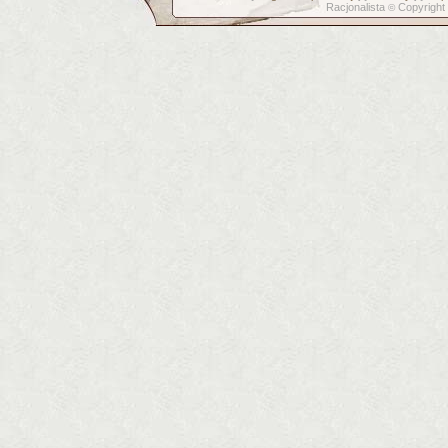
Racjonalista
Copyright
©