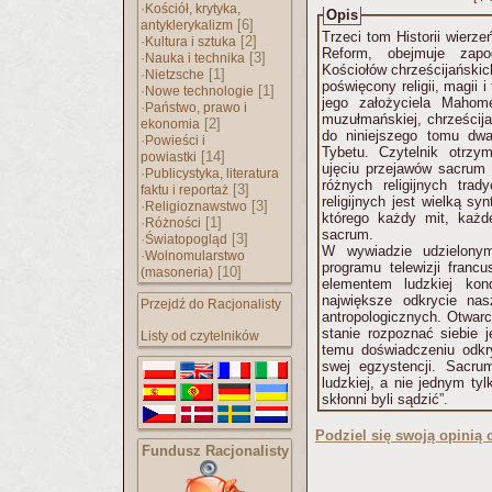
·
Kościół, krytyka,
Opis
[6]
antyklerykalizm
Trzeci tom Historii wierze
·
[2]
Kultura i sztuka
Reform, obejmuje zapo
·
[3]
Nauka i technika
Kościołów chrześcijańskic
·
[1]
Nietzsche
poświęcony religii, magii 
·
[1]
Nowe technologie
jego założyciela Mahom
·
Państwo, prawo i
muzułmańskiej, chrześcija
[2]
ekonomia
do niniejszego tomu dwa 
·
Powieści i
Tybetu. Czytelnik otrzy
[14]
powiastki
ujęciu przejawów sacrum
·
Publicystyka, literatura
różnych religijnych trad
[3]
faktu i reportaż
religijnych jest wielką sy
·
[3]
Religioznawstwo
którego każdy mit, każd
·
[1]
Różności
sacrum.
·
[3]
Światopogląd
W wywiadzie udzielonym
·
Wolnomularstwo
programu telewizji francu
[10]
(masoneria)
elementem ludzkiej kon
największe odkrycie na
Przejdź do Racjonalisty
antropologicznych. Otwarc
stanie rozpoznać siebie jednocześnie zrozumieć świat. (...) Dzięki
Listy od czytelników
temu doświadczeniu odkr
swej egzystencji. Sacru
ludzkiej, a nie jednym tyl
skłonni byli sądzić”.
Podziel się swoją opinią o
Fundusz Racjonalisty