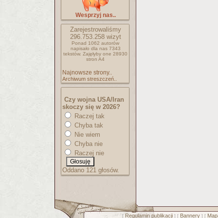
Wesprzyj nas..
Zarejestrowaliśmy
296.753.258
wizyt
Ponad 1062 autorów
napisało
dla nas 7343
tekstów.
Zajęłyby one 28930
stron A4
Najnowsze strony..
Archiwum streszczeń..
Czy wojna USA/Iran
skoczy się w 2026?
Raczej tak
Chyba tak
Nie wiem
Chyba nie
Raczej nie
Oddano 121 głosów.
Regulamin publikacji
Bannery
Mapa
[
] [
] [