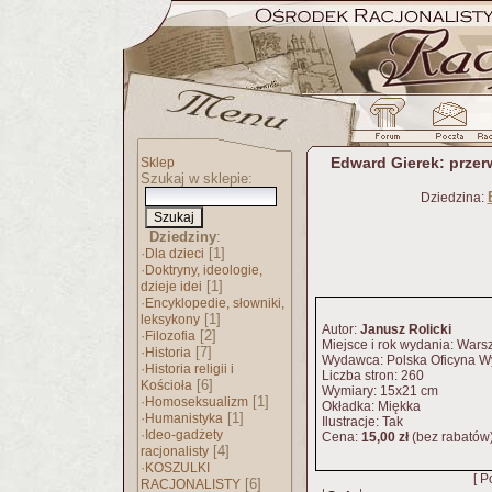
Edward Gierek: przer
Sklep
Szukaj w sklepie:
Dziedzina:
Dziedziny
:
·
[1]
Dla dzieci
·
Doktryny, ideologie,
[1]
dzieje idei
·
Encyklopedie, słowniki,
[1]
leksykony
Autor:
Janusz Rolicki
·
[2]
Filozofia
Miejsce i rok wydania: Wars
·
[7]
Historia
Wydawca: Polska Oficyna 
·
Historia religii i
Liczba stron: 260
[6]
Kościoła
Wymiary: 15x21 cm
·
[1]
Homoseksualizm
Okładka: Miękka
·
[1]
Humanistyka
Ilustracje: Tak
·
Ideo-gadżety
Cena:
15,00 zł
(bez rabatów
[4]
racjonalisty
·
KOSZULKI
[ P
[6]
RACJONALISTY