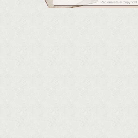
Racjonalista
Copyright
©