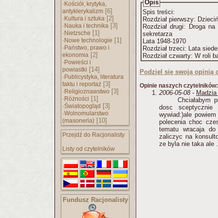
Opis
·
Kościół, krytyka,
[6]
antyklerykalizm
Spis treści:
·
[2]
Kultura i sztuka
Rozdział pierwszy: Dzieci
·
[3]
Nauka i technika
Rozdział drugi: Droga na
·
[1]
Nietzsche
sekretarza
·
[1]
Nowe technologie
Lata 1948-1970
·
Państwo, prawo i
Rozdział trzeci: Lata siede
[2]
ekonomia
Rozdział czwarty: W roli b
·
Powieści i
[14]
powiastki
Podziel się swoją opinią o
·
Publicystyka, literatura
[3]
faktu i reportaż
Opinie naszych czytelników:
·
[3]
Religioznawstwo
2006-05-08
-
Madzia 
·
[1]
Różności
Chciałabym p
·
[3]
Światopogląd
dosc sceptycznie 
·
Wolnomularstwo
wywiad:)ale powiem 
[10]
(masoneria)
polecenia choc czes
tematu wracaja do 
Przejdź do Racjonalisty
zaliczyc na konsultc
ze byla nie taka ale 
Listy od czytelników
Fundusz Racjonalisty