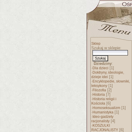
Sklep
Szukaj w sklepie:
Dziedziny
:
·
[1]
Dla dzieci
·
Doktryny, ideologie,
[1]
dzieje idei
·
Encyklopedie, słowniki,
[1]
leksykony
·
[2]
Filozofia
·
[7]
Historia
·
Historia religii i
[6]
Kościoła
·
[1]
Homoseksualizm
·
[1]
Humanistyka
·
Ideo-gadżety
[4]
racjonalisty
·
KOSZULKI
[6]
RACJONALISTY