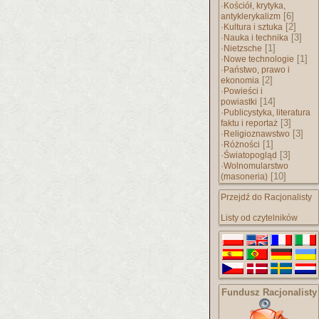
·
Kościół, krytyka,
[6]
antyklerykalizm
·
[2]
Kultura i sztuka
·
[3]
Nauka i technika
·
[1]
Nietzsche
·
[1]
Nowe technologie
·
Państwo, prawo i
[2]
ekonomia
·
Powieści i
[14]
powiastki
·
Publicystyka, literatura
[3]
faktu i reportaż
·
[3]
Religioznawstwo
·
[1]
Różności
·
[3]
Światopogląd
·
Wolnomularstwo
[10]
(masoneria)
Przejdź do Racjonalisty
Listy od czytelników
Fundusz Racjonalisty