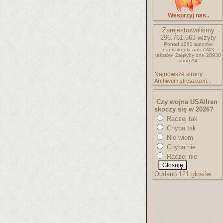
Wesprzyj nas..
Zarejestrowaliśmy
296.761.563
wizyty
Ponad 1062 autorów
napisało
dla nas 7343
tekstów.
Zajęłyby one 28930
stron A4
Najnowsze strony..
Archiwum streszczeń..
Czy wojna USA/Iran
skoczy się w 2026?
Raczej tak
Chyba tak
Nie wiem
Chyba nie
Raczej nie
Oddano 121 głosów.