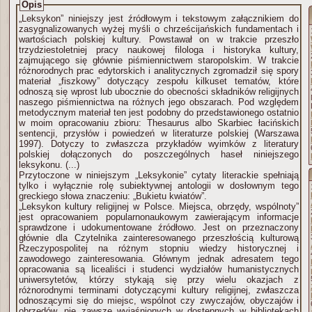
Opis
„Leksykon” niniejszy jest źródłowym i tekstowym załącznikiem do
zasygnalizowanych wyżej myśli o chrześcijańskich fundamentach i
wartościach polskiej kultury. Powstawał on w trakcie przeszło
trzydziestoletniej pracy naukowej filologa i historyka kultury,
zajmującego się głównie piśmiennictwem staropolskim. W trakcie
różnorodnych prac edytorskich i analitycznych zgromadził się spory
materiał „fiszkowy” dotyczący zespołu kilkuset tematów, które
odnoszą się wprost lub ubocznie do obecności składników religijnych
naszego piśmiennictwa na różnych jego obszarach. Pod względem
metodycznym materiał ten jest podobny do przedstawionego ostatnio
w moim opracowaniu zbioru: Thesaurus albo Skarbiec łacińskich
sentencji, przysłów i powiedzeń w literaturze polskiej (Warszawa
1997). Dotyczy to zwłaszcza przykładów wyimków z literatury
polskiej dołączonych do poszczególnych haseł niniejszego
leksykonu. (...)
Przytoczone w niniejszym „Leksykonie” cytaty literackie spełniają
tylko i wyłącznie rolę subiektywnej antologii w dosłownym tego
greckiego słowa znaczeniu: „Bukietu kwiatów”.
„Leksykon kultury religijnej w Polsce. Miejsca, obrzędy, wspólnoty”
jest opracowaniem popularnonaukowym zawierającym informacje
sprawdzone i udokumentowane źródłowo. Jest on przeznaczony
głównie dla Czytelnika zainteresowanego przeszłością kulturową
Rzeczypospolitej na różnym stopniu wiedzy historycznej i
zawodowego zainteresowania. Głównym jednak adresatem tego
opracowania są licealiści i studenci wydziałów humanistycznych
uniwersytetów, którzy stykają się przy wielu okazjach z
różnorodnymi terminami dotyczącymi kultury religijnej, zwłaszcza
odnoszącymi się do miejsc, wspólnot czy zwyczajów, obyczajów i
obrzędów, nie zawsze wyjaśnionych w dostępnych w bibliotekach