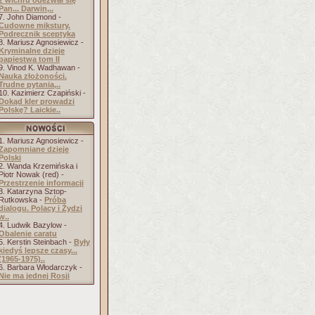
z wichru odezwał się
Pan... Darwin,..
7. John Diamond -
Cudowne mikstury.
Podręcznik sceptyka
8. Mariusz Agnosiewicz -
Kryminalne dzieje
papiestwa tom II
9. Vinod K. Wadhawan -
Nauka złożoności.
Trudne pytania,..
10. Kazimierz Czapiński -
Dokąd kler prowadzi
Polskę? Laickie..
1. Mariusz Agnosiewicz -
Zapomniane dzieje
Polski
2. Wanda Krzemińska i
Piotr Nowak (red) -
Przestrzenie informacji
3. Katarzyna Sztop-
Rutkowska -
Próba
dialogu. Polacy i Żydzi
w..
4. Ludwik Bazylow -
Obalenie caratu
5. Kerstin Steinbach -
Były
kiedyś lepsze czasy...
(1965-1975)..
6. Barbara Włodarczyk -
Nie ma jednej Rosji