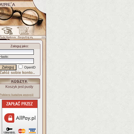
Zaloguj jako
:
Hasło
:
OpenID
Załóż sobie konto..
Koszyk jest pusty
Pobierz katalog pozycji