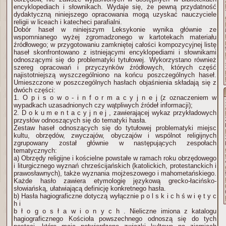
encyklopediach i słownikach. Wydaje się, że pewną przydatność
dydaktyczną niniejszego opracowania mogą uzyskać nauczyciele
religii w liceach i katecheci parafialni.
Dobór haseł w niniejszym Leksykonie wynika głównie ze
wspomnianego wyżej zgromadzonego w kartotekach materiału
źródłowego; w przygotowaniu zamkniętej całości kompozycyjnej listę
haseł skonfrontowano z istniejącymi encyklopediami i słownikami
odnoszącymi się do problematyki tytułowej. Wykorzystano również
szereg opracowań i przyczynków źródłowych, których część
najistotniejszą wyszczególniono na końcu poszczególnych haseł.
Umieszczone w poszczególnych hasłach objaśnienia składają się z
dwóch części:
1. O p i s o w o - i n f o r m a c y j n e j (z oznaczeniem w
wypadkach uzasadnionych czy wątpliwych źródeł informacji);
2. D o k u m e n t a c y j n e j , zawierającej wykaz przykładowych
przysłów odnoszących się do tematyki hasła.
Zestaw haseł odnoszących się do tytułowej problematyki miejsc
kultu, obrzędów, zwyczajów, obyczajów i wspólnot religijnych
zgrupowany został głównie w następujących zespołach
tematycznych:
a) Obrzędy religijne i kościelne powstałe w ramach roku obrzędowego
i liturgicznego wyznań chrześcijańskich (katolickich, protestanckich i
prawosławnych), także wyznania mojżeszowego i mahometańskiego.
Każde hasło zawiera etymologię językową grecko-łacińsko-
słowiańską, ułatwiającą definicję konkretnego hasła.
b) Hasła hagiograficzne dotyczą wyłącznie p o l s k i c h ś w i ę t y c
h i
b ł o g o s ł a w i o n y c h . Nieliczne imiona z katalogu
hagiograficznego Kościoła powszechnego odnoszą się do tych