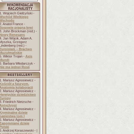
1. Wojciech Giełżyński -
Wschód Wielkiego
Wschodu
2. Anatol France -
Bogowie pragną krwi
3. John Brockman (red.) -
Nowy Renesans
4. Jan Wójcik, Adam A.
Myszka, Grzegorz
Lindenberg (red.) -
Euroislam – Bractwo
Muzułmańskie
5. Wiktor Trojan -
Axis
Mundi
6. Barbara Włodarczyk -
Nie ma jednej Rosji
1. Mariusz Agnosiewicz -
Kościół a faszyzm.
Anatomia kolaboracji
2. Mariusz Agnosiewicz -
Heretyckie dziedzictwo
Europy
3. Friedrich Nietzsche -
Antychryst
4. Mariusz Agnosiewicz -
Kryminalne dzieje
papiestwa tom I
5. Mariusz Agnosiewicz -
Zapomniane dzieje
Polski
6. Andrzej Koraszewski -
I