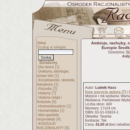
Ambicje, rachuby, 
Sklep
Szukaj w sklepie:
Europie Środ
Wo
Dziedzina:
Anty
Dziedziny
:
·
[1]
Dla dzieci
·
Doktryny, ideologie,
[1]
dzieje idei
·
Encyklopedie, słowniki,
[1]
leksykony
Autor:
Ludwik Hass
·
[2]
Filozofia
Inne pozycje autora (7)
|
·
[7]
Historia
Miejsce i rok wydania: War
·
Historia religii i
Wydawca: Państwowe Wyda
[6]
Kościoła
Liczba stron: 400
·
[1]
Homoseksualizm
Wymiary: 17x24 cm
·
[1]
Humanistyka
ISBN: 83-01-03824-1
·
Ideo-gadżety
Okładka: Twarda
[4]
racjonalisty
Ilustracje: Tak
·
KOSZULKI
Cena:
42,00 zł
(bez rabatów
[6]
RACJONALISTY