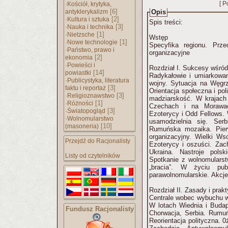
·
[ P
Kościół, krytyka,
[6]
antyklerykalizm
Opis
·
[2]
Kultura i sztuka
Spis treści:
·
[3]
Nauka i technika
·
[1]
Nietzsche
Wstęp
·
[1]
Nowe technologie
Specyfika regionu. Prze
·
Państwo, prawo i
organizacyjne
[2]
ekonomia
·
Powieści i
Rozdział I. Sukcesy wśród
[14]
powiastki
Radykałowie i umiarkowan
·
Publicystyka, literatura
wojny. Sytuacja na Węgrz
[3]
faktu i reportaż
Orientacja społeczna i pol
·
[3]
Religioznawstwo
madziarskość. W krajach 
·
[1]
Różności
Czechach i na Morawac
·
[3]
Światopogląd
Ezoterycy i Odd Fellows. 
·
Wolnomularstwo
usamodzielnia się. Ser
[10]
(masoneria)
Rumuńska mozaika. Pierw
organizacyjny. Wielki W
Przejdź do Racjonalisty
Ezoterycy i oszuści. Zac
Ukraina. Nastroje polski
Listy od czytelników
Spotkanie z wolnomulars
„bracia”. W życiu pub
parawolnomularskie. Akcje
Rozdział II. Zasady i prak
Centrale wobec wybuchu w
W lotach Wiednia i Budap
Fundusz Racjonalisty
Chorwacja, Serbia. Rumu
Reorientacja polityczna. 