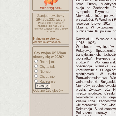
Zachodzie. Antywolnomul
nowej Europy. Międzyna
akcja na Zachodzie. Zab
Wesprzyj nas..
sympatie. Rzymska loż
Zarejestrowaliśmy
Niemieckie loże polow
294.895.232
wizyty
przyszłości. W Wiedniu i P
Ponad 1062 autorów
rewolucji lutowej 1917 r
napisało
dla nas 7343
Ukrainy. W okupowanym
tekstów.
Zajęłyby one 28930
publicznym. Ku polskiej ob
stron A4
Najnowsze strony..
Rozdział III. W walce o 
Archiwum streszczeń..
(1918 - 1923)
W obozie zwycięzców.
Pokojowej. Sprzeczności
Czy wojna USA/Iran
transylwańskich. Uchodź
skoczy się w 2026?
„porządku”. Perypetie z
Raczej tak
złudzeń”. Wolnomular
obediencja ukraińska. Ak
Chyba tak
kontrrewolucja. O legaln
Nie wiem
głodujących. W życiu
Chyba nie
Parawolnomularstwo. Wi
Raczej nie
wolnomularski. Bułgarski
Niemców czechosłowackic
pruski. Związek Lóż N
Oddano 120 głosów.
międzynarodowe. Czeski 
Równoległy impuls orga
Wielka Loża Czechosłowa
wielotorowość. Pod włos
Rekrutacja. Skład osobow
Polityczne postawy i k