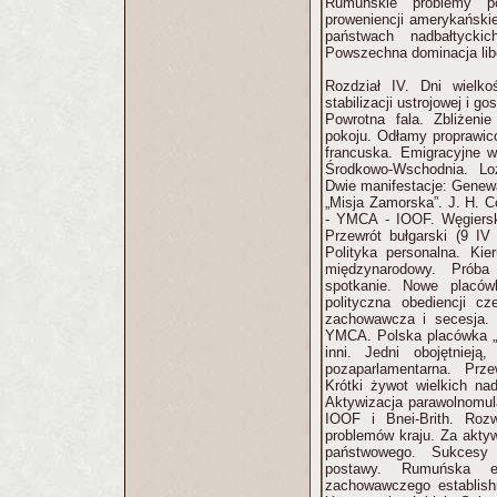
Rumuńskie problemy po
proweniencji amerykańskie
państwach nadbałtycki
Powszechna dominacja lib
Rozdział IV. Dni wielko
stabilizacji ustrojowej i g
Powrotna fala. Zbliżeni
pokoju. Odłamy proprawic
francuska. Emigracyjne w
Środkowo-Wschodnia. Lo
Dwie manifestacje: Genew
„Misja Zamorska”. J. H. C
- YMCA - IOOF. Węgierska
Przewrót bułgarski (9 IV
Polityka personalna. Kier
międzynarodowy. Próba
spotkanie. Nowe placów
polityczna obediencji cz
zachowawcza i secesja. 
YMCA. Polska placówka „D
inni. Jedni obojętnieją
pozaparlamentarna. Prze
Krótki żywot wielkich nad
Aktywizacja parawolnomu
IOOF i Bnei-Brith. Roz
problemów kraju. Za aktyw
państwowego. Sukcesy 
postawy. Rumuńska e
zachowawczego establish