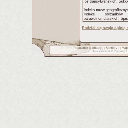
lóż transylwańskich. Sukce
Indeks nazw geograficznyc
Indeks obrządków 
parawolnomularskich. Spis i
Podziel się swoją opinią o
Regulamin publikacji
Bannery
Mapa
[
] [
] [
Racjonalista
Copyright
©