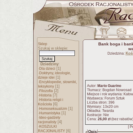
Bank boga i bank
Sklep
Szukaj w sklepie:
wa
Kośc
Dziedzina:
Dziedziny
:
·
[1]
Dla dzieci
·
Doktryny, ideologie,
[1]
dzieje idei
·
Encyklopedie, słowniki,
Autor:
Mario Guarino
[1]
leksykony
Tłumacz: Bogdan Nowosad
·
[2]
Filozofia
Miejsce i rok wydania: Kato
·
[7]
Historia
Wydawca: Forum Sztuk
·
Historia religii i
Liczba stron: 396
[6]
Kościoła
Wymiary: 13x20 cm
·
[1]
Homoseksualizm
Okładka: Twarda
·
[1]
Humanistyka
Ilustracje: Nie
·
Ideo-gadżety
Cena:
26,00 zł
(bez rabatów
[4]
racjonalisty
·
KOSZULKI
[ P
[6]
RACJONALISTY
Opis