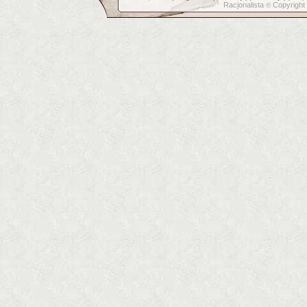
Racjonalista
Copyright
©