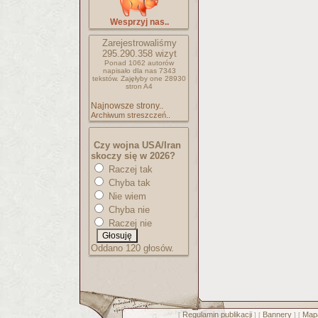
Wesprzyj nas..
Zarejestrowaliśmy
295.290.358
wizyt
Ponad 1062 autorów
napisało
dla nas 7343
tekstów.
Zajęłyby one 28930
stron A4
Najnowsze strony..
Archiwum streszczeń..
Czy wojna USA/Iran
skoczy się w 2026?
Raczej tak
Chyba tak
Nie wiem
Chyba nie
Raczej nie
Oddano 120 głosów.
Regulamin publikacji
Bannery
Mapa
[
] [
] [