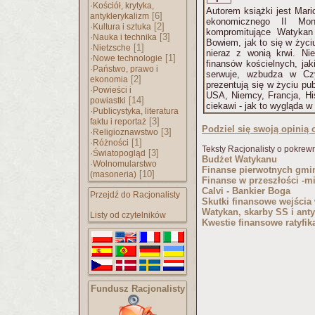
·
Kościół, krytyka,
Autorem książki jest Mari
[6]
antyklerykalizm
ekonomicznego II Mon
·
[2]
Kultura i sztuka
kompromitujące Watykan 
·
[3]
Nauka i technika
Bowiem, jak to się w życi
·
[1]
Nietzsche
nieraz z wonią krwi. Ni
·
[1]
Nowe technologie
finansów kościelnych, jak
·
Państwo, prawo i
serwuje, wzbudza w Czyt
[2]
ekonomia
prezentują się w życiu pub
·
Powieści i
USA, Niemcy, Francja, His
[14]
powiastki
ciekawi - jak to wygląda w
·
Publicystyka, literatura
[3]
faktu i reportaż
Podziel się swoją opinią o
·
[3]
Religioznawstwo
·
[1]
Różności
Teksty Racjonalisty o pokrew
·
[3]
Światopogląd
Budżet Watykanu
·
Wolnomularstwo
Finanse pierwotnych gmi
[10]
(masoneria)
Finanse w przeszłości -m
Calvi - Bankier Boga
Przejdź do Racjonalisty
Skutki finansowe wejścia
Watykan, skarby SS i ant
Listy od czytelników
Kwestie finansowe ratyfik
Fundusz Racjonalisty