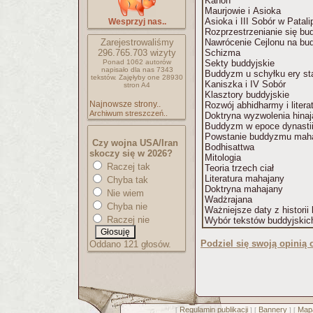
Kanon
Maurjowie i Asioka
Asioka i III Sobór w Patal
Wesprzyj nas..
Rozprzestrzenianie się b
Zarejestrowaliśmy
Nawrócenie Cejlonu na b
296.765.703
wizyty
Schizma
Ponad 1062 autorów
Sekty buddyjskie
napisało
dla nas 7343
Buddyzm u schyłku ery st
tekstów.
Zajęłyby one 28930
Kaniszka i IV Sobór
stron A4
Klasztory buddyjskie
Najnowsze strony..
Rozwój abhidharmy i liter
Archiwum streszczeń..
Doktryna wyzwolenia hina
Buddyzm w epoce dynasti
Powstanie buddyzmu mah
Czy wojna USA/Iran
Bodhisattwa
skoczy się w 2026?
Mitologia
Raczej tak
Teoria trzech ciał
Literatura mahajany
Chyba tak
Doktryna mahajany
Nie wiem
Wadżrajana
Chyba nie
Ważniejsze daty z histori
Raczej nie
Wybór tekstów buddyjskic
Podziel się swoją opinią o
Oddano 121 głosów.
Regulamin publikacji
Bannery
Mapa
[
] [
] [