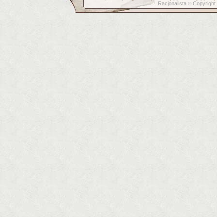
Racjonalista
Copyright
©