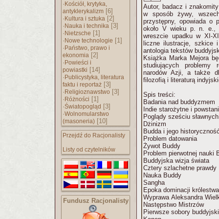
·
Kościół, krytyka,
Autor, badacz i znakomity 
[6]
antyklerykalizm
w sposób żywy, wszechs
·
[2]
Kultura i sztuka
przystępny, opowiada o 
·
[3]
Nauka i technika
około V wieku p. n. e., 
·
[1]
Nietzsche
wreszcie upadku w XI-XI
·
[1]
Nowe technologie
liczne ilustracje, szkic
·
Państwo, prawo i
antologia tekstów buddyjs
[2]
ekonomia
Książka Marka Mejora będ
·
Powieści i
studiujących problemy r
[14]
powiastki
narodów Azji, a także dl
·
Publicystyka, literatura
filozofią i literaturą indy
[3]
faktu i reportaż
·
[3]
Religioznawstwo
Spis treści:
·
[1]
Różności
Badania nad buddyzmem
·
[3]
Światopogląd
Indie starożytne i powst
·
Wolnomularstwo
Poglądy sześciu sławny
[10]
(masoneria)
Dżinizm
Budda i jego historycznoś
Przejdź do Racjonalisty
Problem datowania
Żywot Buddy
Listy od czytelników
Problem pierwotnej nauki 
Buddyjska wizja świata
Cztery szlachetne prawdy
Nauka Buddy
Sangha
Epoka dominacji królestw
Wyprawa Aleksandra Wielk
Fundusz Racjonalisty
Następstwo Mistrzów
Pierwsze sobory buddyjsk