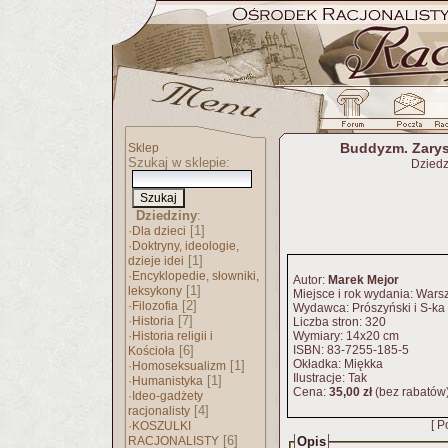
Buddyzm. Zarys
Sklep
Szukaj w sklepie:
Dziedz
Dziedziny
:
·
[1]
Dla dzieci
·
Doktryny, ideologie,
[1]
dzieje idei
·
Encyklopedie, słowniki,
Autor:
Marek Mejor
[1]
leksykony
Miejsce i rok wydania: War
·
[2]
Filozofia
Wydawca: Prószyński i S-ka
·
[7]
Historia
Liczba stron: 320
·
Historia religii i
Wymiary: 14x20 cm
[6]
ISBN: 83-7255-185-5
Kościoła
Okładka: Miękka
·
[1]
Homoseksualizm
Ilustracje: Tak
·
[1]
Humanistyka
Cena:
35,00 zł
(bez rabatów
·
Ideo-gadżety
[4]
racjonalisty
·
[ P
KOSZULKI
[6]
RACJONALISTY
Opis