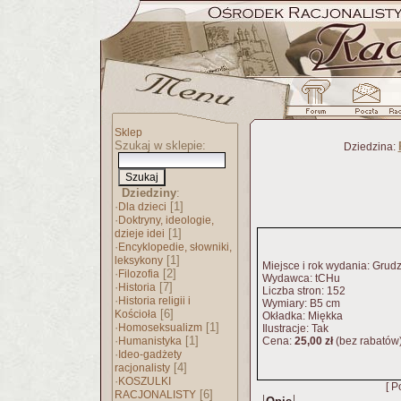
Sklep
Szukaj w sklepie:
Dziedzina:
Dziedziny
:
·
[1]
Dla dzieci
·
Doktryny, ideologie,
[1]
dzieje idei
·
Encyklopedie, słowniki,
[1]
leksykony
Miejsce i rok wydania: Grud
·
[2]
Filozofia
Wydawca: tCHu
·
[7]
Historia
Liczba stron: 152
·
Historia religii i
Wymiary: B5 cm
[6]
Kościoła
Okładka: Miękka
·
[1]
Homoseksualizm
Ilustracje: Tak
·
[1]
Humanistyka
Cena:
25,00 zł
(bez rabatów
·
Ideo-gadżety
[4]
racjonalisty
·
KOSZULKI
[ P
[6]
RACJONALISTY