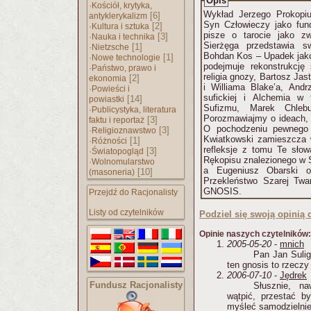
Opis
·
Kościół, krytyka,
Wykład Jerzego Prokopiu
[6]
antyklerykalizm
Syn Człowieczy jako funda
·
[2]
Kultura i sztuka
pisze o tarocie jako zw
·
[3]
Nauka i technika
Sierżęga przedstawia s
·
[1]
Nietzsche
Bohdan Kos – Upadek jako
·
[1]
Nowe technologie
podejmuje rekonstrukcję
·
Państwo, prawo i
religia gnozy, Bartosz Ja
[2]
ekonomia
i Williama Blake’a, Andr
·
Powieści i
sufickiej i Alchemia w
[14]
powiastki
Sufizmu, Marek Chlebu
·
Publicystyka, literatura
Porozmawiajmy o ideach,
[3]
faktu i reportaż
O pochodzeniu pewnego p
·
[3]
Religioznawstwo
Kwiatkowski zamieszcza 
·
[1]
Różności
refleksje z tomu Te słow
·
[3]
Światopogląd
Rękopisu znalezionego w S
·
Wolnomularstwo
a Eugeniusz Obarski o
[10]
(masoneria)
Przekleństwo Szarej Twa
GNOSIS.
Przejdź do Racjonalisty
Listy od czytelników
Podziel się swoją opinią o
Opinie naszych czytelników:
2005-05-20
-
mnich
Pan Jan Sulig
ten gnosis to rzeczy
2006-07-10
-
Jędrek
Fundusz Racjonalisty
Słusznie, n
wątpić, przestać b
myśleć samodzielnie