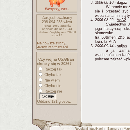
2006-08-10
-
dagaz
W tarocie moż
Wesprzyj nas..
sie i przestać żyć
wspaniali a inni są ty
Zarejestrowaliśmy
2006-08-22
-
AdA2
298.094.238
wizyt
Swiadectwo J
Ponad 1062 autorów
jego fascynacji ok
napisało
dla nas 7343
tekstów.
Zajęłyby one 28930
skonczylo: http:/
stron A4
fra=63&men=2&b=a
ksiazki. AdA.
Najnowsze strony..
2006-09-14
-
suljan
Archiwum streszczeń..
a ja, zamia
wiadomościach fanó
polecam zajrzeć wpie
Czy wojna USA/Iran
skoczy się w 2026?
Raczej tak
Chyba tak
Nie wiem
Chyba nie
Raczej nie
Oddano 121 głosów.
Regulamin publikacji
Bannery
Mapa
[
] [
] [