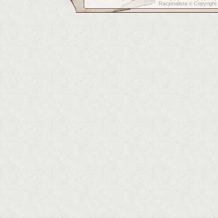
Racjonalista
Copyright
©