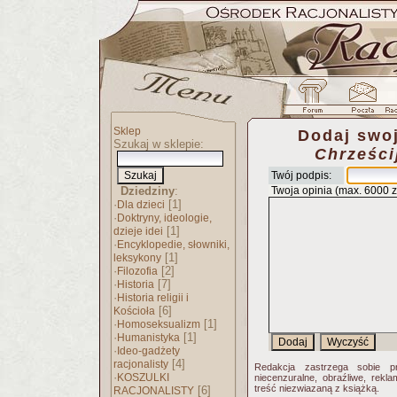
Sklep
Dodaj swoj
Szukaj w sklepie:
Chrześci
Twój podpis:
Dziedziny
:
Twoja opinia (max. 6000 
·
[1]
Dla dzieci
·
Doktryny, ideologie,
[1]
dzieje idei
·
Encyklopedie, słowniki,
[1]
leksykony
·
[2]
Filozofia
·
[7]
Historia
·
Historia religii i
[6]
Kościoła
·
[1]
Homoseksualizm
·
[1]
Humanistyka
·
Ideo-gadżety
[4]
racjonalisty
Redakcja zastrzega sobie p
·
KOSZULKI
niecenzuralne, obraźliwe, rekl
treść niezwiazaną z książką.
[6]
RACJONALISTY