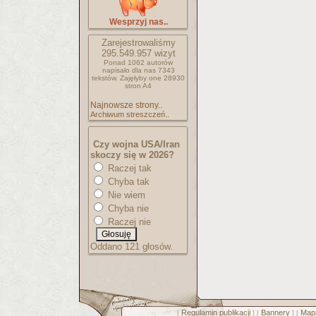
Wesprzyj nas..
Zarejestrowaliśmy
295.549.957
wizyt
Ponad 1062 autorów
napisało
dla nas 7343
tekstów.
Zajęłyby one 28930
stron A4
Najnowsze strony..
Archiwum streszczeń..
Czy wojna USA/Iran
skoczy się w 2026?
Raczej tak
Chyba tak
Nie wiem
Chyba nie
Raczej nie
Oddano 121 głosów.
Regulamin publikacji
Bannery
Mapa
[
] [
] [