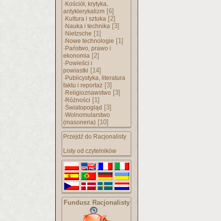
·
Kościół, krytyka,
[6]
antyklerykalizm
·
[2]
Kultura i sztuka
·
[3]
Nauka i technika
·
[1]
Nietzsche
·
[1]
Nowe technologie
·
Państwo, prawo i
[2]
ekonomia
·
Powieści i
[14]
powiastki
·
Publicystyka, literatura
[3]
faktu i reportaż
·
[3]
Religioznawstwo
·
[1]
Różności
·
[3]
Światopogląd
·
Wolnomularstwo
[10]
(masoneria)
Przejdź do Racjonalisty
Listy od czytelników
Fundusz Racjonalisty