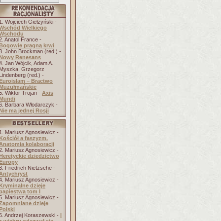
1. Wojciech Giełżyński -
Wschód Wielkiego
Wschodu
2. Anatol France -
Bogowie pragną krwi
3. John Brockman (red.) -
Nowy Renesans
4. Jan Wójcik, Adam A.
Myszka, Grzegorz
Lindenberg (red.) -
Euroislam – Bractwo
Muzułmańskie
5. Wiktor Trojan -
Axis
Mundi
6. Barbara Włodarczyk -
Nie ma jednej Rosji
1. Mariusz Agnosiewicz -
Kościół a faszyzm.
Anatomia kolaboracji
2. Mariusz Agnosiewicz -
Heretyckie dziedzictwo
Europy
3. Friedrich Nietzsche -
Antychryst
4. Mariusz Agnosiewicz -
Kryminalne dzieje
papiestwa tom I
5. Mariusz Agnosiewicz -
Zapomniane dzieje
Polski
6. Andrzej Koraszewski -
I