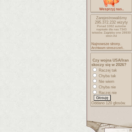
Wesprzyj nas..
Zarejestrowaliśmy
295.372.232
wizyty
Ponad 1062 autorów
napisało
dla nas 7343
tekstów.
Zajęłyby one 28930
stron A4
Najnowsze strony..
Archiwum streszczeń..
Czy wojna USA/Iran
skoczy się w 2026?
Raczej tak
Chyba tak
Nie wiem
Chyba nie
Raczej nie
Oddano 120 głosów.
R
[