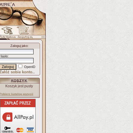
Zaloguj jako
:
Hasło
:
OpenID
Załóż sobie konto..
Koszyk jest pusty
Pobierz katalog pozycji