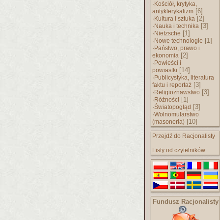
·
Kościół, krytyka,
[6]
antyklerykalizm
·
[2]
Kultura i sztuka
·
[3]
Nauka i technika
·
[1]
Nietzsche
·
[1]
Nowe technologie
·
Państwo, prawo i
[2]
ekonomia
·
Powieści i
[14]
powiastki
·
Publicystyka, literatura
[3]
faktu i reportaż
·
[3]
Religioznawstwo
·
[1]
Różności
·
[3]
Światopogląd
·
Wolnomularstwo
[10]
(masoneria)
Przejdź do Racjonalisty
Listy od czytelników
Fundusz Racjonalisty