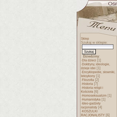
Sklep
Szukaj w sklepie:
Dziedziny
:
·
[1]
Dla dzieci
·
Doktryny, ideologie,
[1]
dzieje idei
·
Encyklopedie, słowniki,
[1]
leksykony
·
[2]
Filozofia
·
[7]
Historia
·
Historia religii i
[6]
Kościoła
·
[1]
Homoseksualizm
·
[1]
Humanistyka
·
Ideo-gadżety
[4]
racjonalisty
·
KOSZULKI
[6]
RACJONALISTY