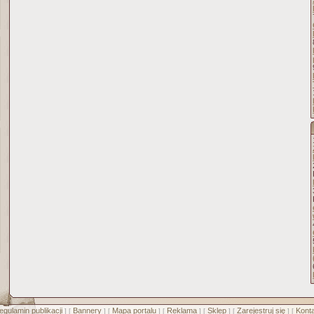
egulamin publikacji
Bannery
Mapa portalu
Reklama
Sklep
Zarejestruj się
Konta
] [
] [
] [
] [
] [
] [