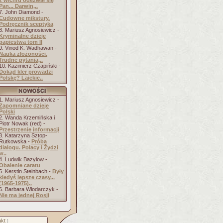
z wichru odezwał się
Pan... Darwin,..
7. John Diamond -
Cudowne mikstury.
Podręcznik sceptyka
8. Mariusz Agnosiewicz -
Kryminalne dzieje
papiestwa tom II
9. Vinod K. Wadhawan -
Nauka złożoności.
Trudne pytania,..
10. Kazimierz Czapiński -
Dokąd kler prowadzi
Polskę? Laickie..
1. Mariusz Agnosiewicz -
Zapomniane dzieje
Polski
2. Wanda Krzemińska i
Piotr Nowak (red) -
Przestrzenie informacji
3. Katarzyna Sztop-
Rutkowska -
Próba
dialogu. Polacy i Żydzi
w..
4. Ludwik Bazylow -
Obalenie caratu
5. Kerstin Steinbach -
Były
kiedyś lepsze czasy...
(1965-1975)..
6. Barbara Włodarczyk -
Nie ma jednej Rosji
kt
]