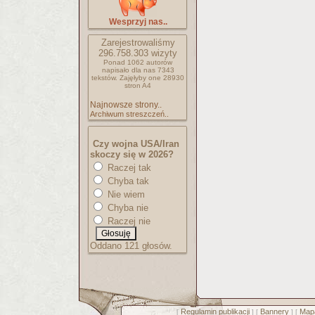
Wesprzyj nas..
Zarejestrowaliśmy
296.758.303
wizyty
Ponad 1062 autorów
napisało
dla nas 7343
tekstów.
Zajęłyby one 28930
stron A4
Najnowsze strony..
Archiwum streszczeń..
Czy wojna USA/Iran
skoczy się w 2026?
Raczej tak
Chyba tak
Nie wiem
Chyba nie
Raczej nie
Oddano 121 głosów.
Regulamin publikacji
Bannery
Mapa
[
] [
] [