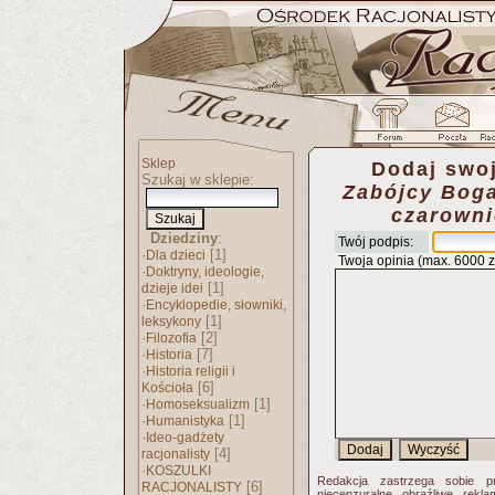
Sklep
Dodaj swoj
Szukaj w sklepie:
Zabójcy Boga
czarowni
Dziedziny
:
Twój podpis:
·
[1]
Dla dzieci
Twoja opinia (max. 6000 
·
Doktryny, ideologie,
[1]
dzieje idei
·
Encyklopedie, słowniki,
[1]
leksykony
·
[2]
Filozofia
·
[7]
Historia
·
Historia religii i
[6]
Kościoła
·
[1]
Homoseksualizm
·
[1]
Humanistyka
·
Ideo-gadżety
[4]
racjonalisty
·
KOSZULKI
Redakcja zastrzega sobie p
[6]
RACJONALISTY
niecenzuralne, obraźliwe, rekl