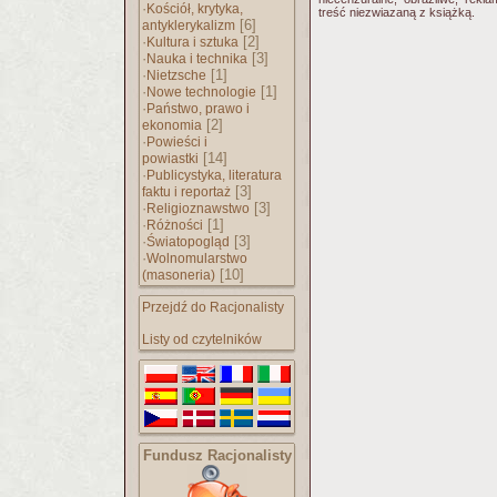
·
Kościół, krytyka,
treść niezwiazaną z książką.
[6]
antyklerykalizm
·
[2]
Kultura i sztuka
·
[3]
Nauka i technika
·
[1]
Nietzsche
·
[1]
Nowe technologie
·
Państwo, prawo i
[2]
ekonomia
·
Powieści i
[14]
powiastki
·
Publicystyka, literatura
[3]
faktu i reportaż
·
[3]
Religioznawstwo
·
[1]
Różności
·
[3]
Światopogląd
·
Wolnomularstwo
[10]
(masoneria)
Przejdź do Racjonalisty
Listy od czytelników
Fundusz Racjonalisty