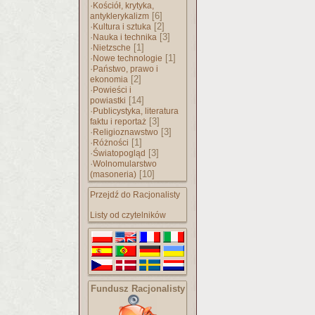
·
Kościół, krytyka,
[6]
antyklerykalizm
·
[2]
Kultura i sztuka
·
[3]
Nauka i technika
·
[1]
Nietzsche
·
[1]
Nowe technologie
·
Państwo, prawo i
[2]
ekonomia
·
Powieści i
[14]
powiastki
·
Publicystyka, literatura
[3]
faktu i reportaż
·
[3]
Religioznawstwo
·
[1]
Różności
·
[3]
Światopogląd
·
Wolnomularstwo
[10]
(masoneria)
Przejdź do Racjonalisty
Listy od czytelników
Fundusz Racjonalisty