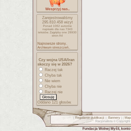
Wesprzyj nas..
Zarejestrowaliśmy
295.810.458
wizyt
Ponad 1062 autorów
napisało
dla nas 7343
tekstów.
Zajęłyby one 28930
stron A4
Najnowsze strony..
Archiwum streszczeń..
Czy wojna USA/Iran
skoczy się w 2026?
Raczej tak
Chyba tak
Nie wiem
Chyba nie
Raczej nie
Oddano 121 głosów.
Regulamin publikacji
Bannery
Mapa
[
] [
] [
Racjonalista
Copyright
©
Fundacja Wolnej Myśli, kont