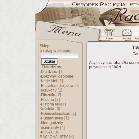
Sklep
Tw
Szukaj w sklepie:
Twó
Aby otrzymać rabat
Dla dobre
Dziedziny
:
przynajmniej 100zł.
·
[1]
Dla dzieci
·
Doktryny, ideologie,
[1]
dzieje idei
·
Encyklopedie, słowniki,
[1]
leksykony
·
[2]
Filozofia
·
[7]
Historia
·
Historia religii i
[6]
Kościoła
·
[1]
Homoseksualizm
·
[1]
Humanistyka
·
Ideo-gadżety
[4]
racjonalisty
·
KOSZULKI
[6]
RACJONALISTY